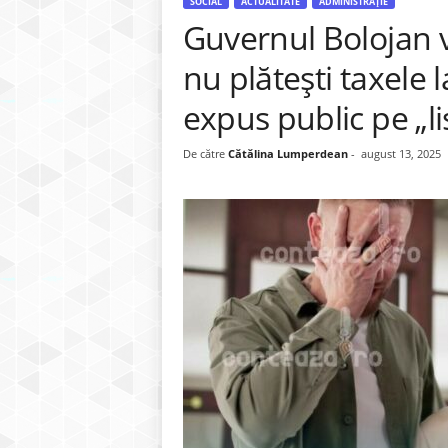
SOCIAL
ACTUALITATE
ADMINISTRAȚIE
Guvernul Bolojan v
nu plătești taxele 
expus public pe „lis
De către
Cătălina Lumperdean
-
august 13, 2025