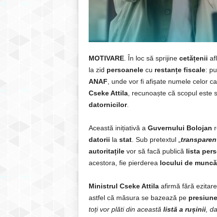
MOTIVARE
. În loc să sprijine
cetățenii
afl
la zid
persoanele
cu
restanțe fiscale
: pu
ANAF
, unde vor fi afișate numele celor c
Cseke Attila
, recunoaște că scopul este 
datornicilor
.
Această inițiativă a
Guvernului Bolojan
r
datorii
la
stat
. Sub pretextul „
transparen
autoritațile
vor să facă publică
lista
pers
acestora, fie pierderea
locului de muncă
Ministrul Cseke Attila
afirmă fără ezitare
astfel că măsura se bazează pe
presiune
toți vor plăti din această
listă a rușinii
, da