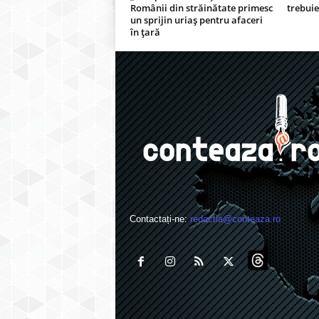
Românii din străinătate primesc
trebuie
un sprijin uriaș pentru afaceri
în țară
Contactați-ne:
redactia@conteaza.ro