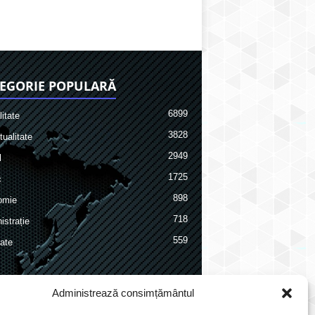
EGORIE POPULARĂ
6899
itate
3828
ualitate
2949
l
1725
c
898
omie
718
istrație
559
ate
Administrează consimțământul