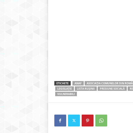
ETICHETE
ANAF
ASOCIAȚIA COMUNELOR DIN ROMÂ
LEGISLAȚIE
LISTA RUȘINII
PRESIUNE SOCIALĂ
RE
VULNERABILI