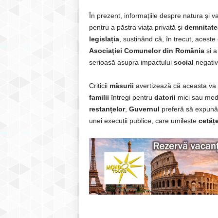
În prezent, informațiile despre natura și 
pentru a păstra viața privată și
demnitate
legislația
, susținând că, în trecut, aceste
Asociației Comunelor din România
și a
serioasă asupra impactului
social
negativ
Criticii
măsurii
avertizează că aceasta va 
familii
întregi pentru
datorii
mici sau medi
restanțelor
,
Guvernul
preferă să expună p
unei execuții publice, care umilește
cetățe