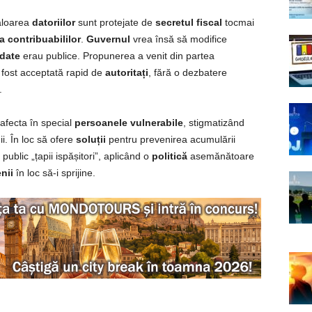
valoarea
datoriilor
sunt protejate de
secretul fiscal
tocmai
a
contribuabililor
.
Guvernul
vrea însă să modifice
date
erau publice. Propunerea a venit din partea
 fost acceptată rapid de
autoritați
, fără o dezbatere
.
afecta în special
persoanele vulnerabile
, stigmatizând
i. În loc să ofere
soluții
pentru prevenirea acumulării
ublic „țapii ispășitori”, aplicând o
politică
asemănătoare
nii
în loc să-i sprijine.