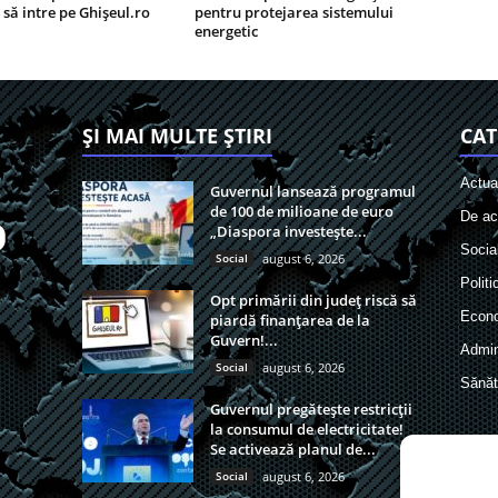
 să intre pe Ghișeul.ro
pentru protejarea sistemului
energetic
ȘI MAI MULTE ȘTIRI
CAT
Actual
Guvernul lansează programul
de 100 de milioane de euro
De act
„Diaspora investește...
Socia
Social
august 6, 2026
Politi
Opt primării din județ riscă să
Econ
piardă finanțarea de la
Guvern!...
Admin
Social
august 6, 2026
Sănăt
Guvernul pregătește restricții
la consumul de electricitate!
Se activează planul de...
Social
august 6, 2026