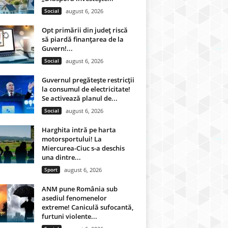
Social
august 6, 2026
Opt primării din județ riscă
să piardă finanțarea de la
Guvern!...
Social
august 6, 2026
Guvernul pregătește restricții
la consumul de electricitate!
Se activează planul de...
Social
august 6, 2026
Harghita intră pe harta
motorsportului! La
Miercurea-Ciuc s-a deschis
una dintre...
Sport
august 6, 2026
ANM pune România sub
asediul fenomenelor
extreme! Caniculă sufocantă,
furtuni violente...