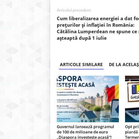
Articolul precedent
Cum liberalizarea energiei a dat fo
prețurilor și inflației în România:
Cătălina Lumperdean ne spune ce 
așteaptă după 1 iulie
ARTICOLE SIMILARE
DE LA ACELA
Guvernul lansează programul
Opt pri
de 100 de milioane de euro
piardă 
„Diaspora investește acasă”!
Termen-