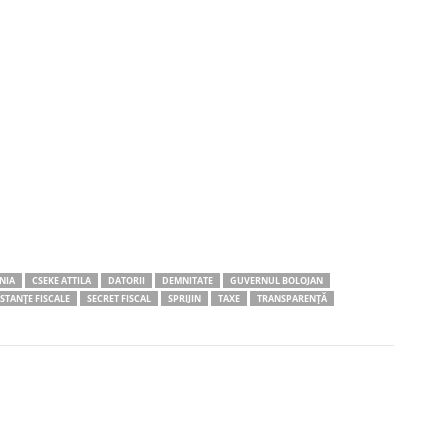
NIA
CSEKE ATTILA
DATORII
DEMNITATE
GUVERNUL BOLOJAN
STANȚE FISCALE
SECRET FISCAL
SPRIJIN
TAXE
TRANSPARENȚĂ