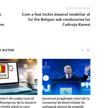
Articolul următor
c
Cum a fost închis dosarul imobiliar al
lui Ilie Bolojan sub conducerea lui
ne
Codruța Kovesi
ȘI AUTOR
mării din județ riscă să
Guvernul pregătește restricții la
finanțarea de la Guvern!
consumul de electricitate! Se
limită până la care
activează planul de urgență