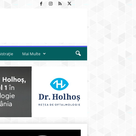
strație
Mai Multe