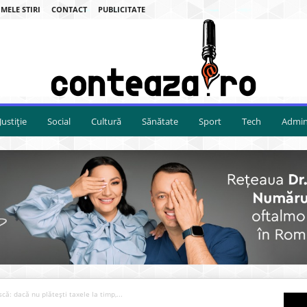
MELE STIRI
CONTACT
PUBLICITATE
Justiție
Social
Cultură
Sănătate
Sport
Tech
Admini
ă: dacă nu plătești taxele la timp,...