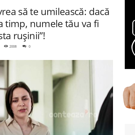
rea să te umilească: dacă
la timp, numele tău va fi
ta rușinii”!
2008
0