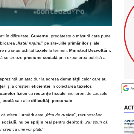
ați în dificultate,
Guvernul
pregătește o măsură care pune
blicarea „
listei rușinii
” pe site-urile
primăriilor
și ale
are nu și-au achitat
taxele
la termen.
Ministrul Dezvoltării,
să se creeze
presiune socială
prin expunerea publică a
eprezintă un atac dur la adresa
demnității
celor care au
ței
” și a creșterii
eficienței
în colectarea
taxelor
,
A
oanelor fizice
cu
restanțe fiscale
, indiferent de cauzele
,
boală
sau alte
dificultăți personale
.
ACT
 că efectul urmărit este „
frica de
rușine
”, recunoscând
 socială
, nu pe
sprijin
real pentru
debitori
: „
Nu spun că
r cred că unii vor plăti
.”