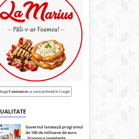
daugă
Contează.ro
ca sursă preferată în Google
UALITATE
Guvernul lansează programul
de 100 de milioane de euro
„Diaspora investește...