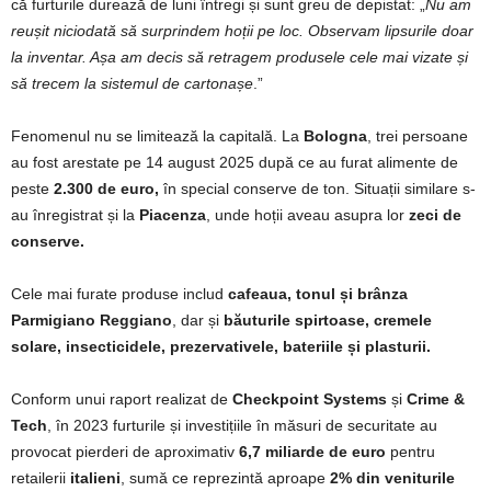
că furturile durează de luni întregi și sunt greu de depistat: „
Nu am
reușit niciodată să surprindem hoții pe loc. Observam lipsurile doar
la inventar. Așa am decis să retragem produsele cele mai vizate și
să trecem la sistemul de cartonașe
.”
Fenomenul nu se limitează la capitală. La
Bologna
, trei persoane
au fost arestate pe 14 august 2025 după ce au furat alimente de
peste
2.300 de euro,
în special conserve de ton. Situații similare s-
au înregistrat și la
Piacenza
, unde hoții aveau asupra lor
zeci de
conserve.
Cele mai furate produse includ
cafeaua, tonul și brânza
Parmigiano Reggiano
, dar și
băuturile spirtoase, cremele
solare, insecticidele, prezervativele, bateriile și plasturii.
Conform unui raport realizat de
Checkpoint Systems
și
Crime &
Tech
, în 2023 furturile și investițiile în măsuri de securitate au
provocat pierderi de aproximativ
6,7 miliarde de euro
pentru
retailerii
italieni
, sumă ce reprezintă aproape
2% din veniturile