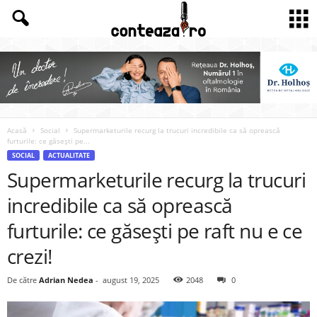
Acasă
Social
Supermarketurile recurg la trucuri incredibile ca să oprească
furturile: ce găsești pe...
SOCIAL
ACTUALITATE
Supermarketurile recurg la trucuri
incredibile ca să oprească
furturile: ce găsești pe raft nu e ce
crezi!
De către
Adrian Nedea
-
august 19, 2025
2048
0