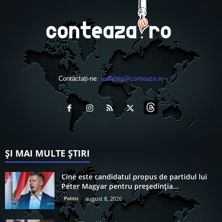
Contactați-ne:
redactia@conteaza.ro
ȘI MAI MULTE ȘTIRI
Cine este candidatul propus de partidul lui
Péter Magyar pentru președinția...
Politic
august 8, 2026