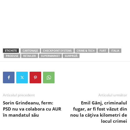
ETICHETE
CARTONAȘE
CHECKPOINT SYSTEMS
CRIME & TECH
FURT
ITALIA
PRODUSE
RETAILERI
SUPERMARKET
SURPRIZĂ
Articolul precedent
Articolul următor
Sorin Grindeanu, ferm:
Emil Gânj, criminalul
PSD nu va colabora cu AUR
fugar, ar fi fost văzut din
în mandatul său
nou la câțiva kilometri de
locul crimei