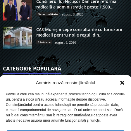
Consilierul lui Nicușor Dan cere reforma
radicală a administrației: peste 1.500...
De actualitate
august 8, 2026
CAS Mureș începe consultările cu furnizorii
medicali pentru noile reguli din...
Sănătate
august 8, 2026
CATEGORIE POPULARĂ
6921
Actualitate
Administrează consimțământul
3847
De actualitate
Pentru a oferi cea mai bună experiență, folosim tehnologii, cum ar fi cookie-
2956
Social
uri, pentru a stoca și/sau accesa informațiile despre dispozitive.
Consimțământul pentru aceste tehnologii ne permite să procesăm date,
1728
Politic
cum ar fi comportamentul de navigare sau ID-uri unice pe acest site. Dacă
903
nu îți dai consimțământul sau îți retragi consimțământul dat poate avea
Economie
afecte negative asupra unor anumite funcționalități și funcții.
719
Administrație