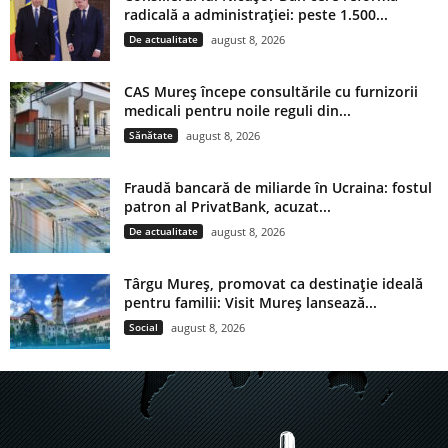
radicală a administrației: peste 1.500...
De actualitate
august 8, 2026
CAS Mureș începe consultările cu furnizorii
medicali pentru noile reguli din...
Sănătate
august 8, 2026
Fraudă bancară de miliarde în Ucraina: fostul
patron al PrivatBank, acuzat...
De actualitate
august 8, 2026
Târgu Mureș, promovat ca destinație ideală
pentru familii: Visit Mureș lansează...
Social
august 8, 2026