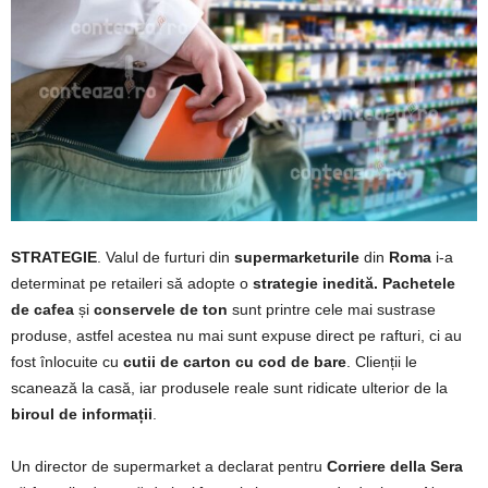
STRATEGIE
. Valul de furturi din
supermarketurile
din
Roma
i-a
determinat pe retaileri să adopte o
strategie inedită.
Pachetele
de cafea
și
conservele de ton
sunt printre cele mai sustrase
produse, astfel acestea nu mai sunt expuse direct pe rafturi, ci au
fost înlocuite cu
cutii de carton cu cod de bare
. Clienții le
scanează la casă, iar produsele reale sunt ridicate ulterior de la
biroul de informații
.
Un director de supermarket a declarat pentru
Corriere della Sera