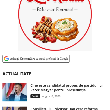
Adaugă
Contează.ro
ca sursă preferată în Google
ACTUALITATE
Cine este candidatul propus de partidul lui
Péter Magyar pentru președinția...
Politic
august 8, 2026
Consilierul lui Nicușor Dan cere reforma