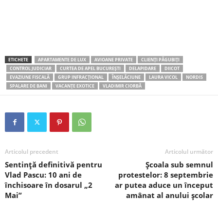
ETICHETE
APARTAMENTE DE LUX
AVIOANE PRIVATE
CLIENȚI PĂGUBIȚI
CONTROL JUDICIAR
CURTEA DE APEL BUCUREȘTI
DELAPIDARE
DIICOT
EVAZIUNE FISCALĂ
GRUP INFRACȚIONAL
ÎNȘELĂCIUNE
LAURA VICOL
NORDIS
SPALARE DE BANI
VACANȚE EXOTICE
VLADIMIR CIORBĂ
Articolul precedent
Articolul următor
Sentință definitivă pentru
Școala sub semnul
Vlad Pascu: 10 ani de
protestelor: 8 septembrie
închisoare în dosarul „2
ar putea aduce un început
Mai”
amânat al anului școlar