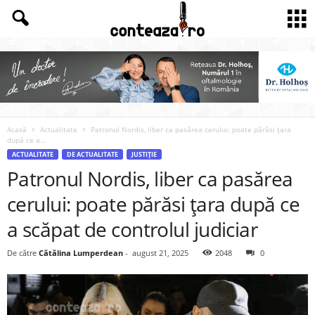
Acasă
Actualitate
Patronul Nordis, liber ca pasărea cerului: poate părăsi țara
după ce a...
ACTUALITATE
DE ACTUALITATE
JUSTIȚIE
Patronul Nordis, liber ca pasărea
cerului: poate părăsi țara după ce
a scăpat de controlul judiciar
De către
Cătălina Lumperdean
-
august 21, 2025
2048
0