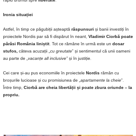
Ironia situației
Astfel, în timp ce păgubiții așteaptă
răspunsuri
și banii investiți în
proiectele Nordis par să fi dispărut în neant,
Vladimir Ciorbă poate
părăsi România liniștit
. Tot ce rămâne în urmă este un
dosar
stufos,
câteva acuzații „
cu greutate
” și sentimentul că unii oameni
au parte de „
vacanțe all inclusive”
și în justiție.
Cei care și-au pus economiile în proiectele
Nordis
rămân cu
broșurile lucioase și cu promisiunea de „
apartamente la cheie
”.
Între timp,
Ciorbă are cheia libertății și poate zbura oriunde – la
propriu.