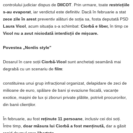
controlului judiciar dispus de
DIICOT
. Prin urmare, toate
restricțiile
s-au evaporat
, iar verdictul este definitiv. Dacă în februarie a stat
zece zile în arest
preventiv alături de soția sa, fosta deputată PSD
Laura Vicol
, acum situația s-a schimbat:
Ciorbă e liber,
în timp ce
Vicol nu a avut niciodată interdicții de mișcare.
Povestea „Nordis style”
Dosarul în care soții
Ciorbă-Vicol
sunt anchetați seamănă mai
degrabă cu un scenariu de
film
:
constituirea unui grup infracțional organizat, delapidare de zeci de
milioane de euro, spălare de bani și evaziune fiscală, vacanțe
exotice, mașini de lux și zboruri private plătite, potrivit procurorilor,
din banii clienților.
În februarie, au fost
reținute 11 persoane
, inclusiv cei doi soți.
Între timp,
doar măsura lui Ciorbă a fost menținută,
dar a găsit
rapid drumul spre
libertate
.