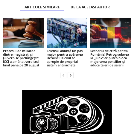
ARTICOLE SIMILARE
DE LA ACELAȘI AUTOR
Procesul de miliarde
Zelenski anunță un pas
Scenariu de criză pentru
dintre magistrați și
major pentru apărarea
România! Retrogradarea
Guvern se prelungește!
Ucrainei! Kievul se
la „junk” ar putea bloca
ÎCCJ a amânat verdictul
apropie de propriul
majorarea pensiilor și
final până pe 20 august
sistem antirachetă
aduce tăieri de salarii