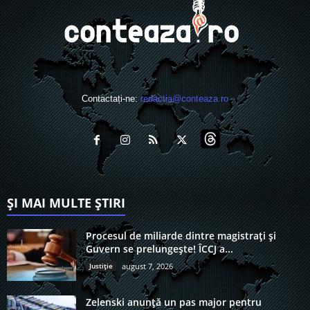
Contactați-ne:
redactia@conteaza.ro
ȘI MAI MULTE ȘTIRI
Procesul de miliarde dintre magistrați și
Guvern se prelungește! ÎCCJ a...
Justiție
august 7, 2026
Zelenski anunță un pas major pentru