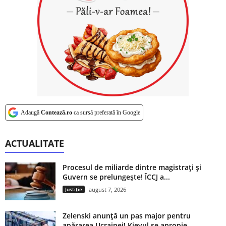
Adaugă
Contează.ro
ca sursă preferată în Google
ACTUALITATE
Procesul de miliarde dintre magistrați și
Guvern se prelungește! ÎCCJ a...
Justiție
august 7, 2026
Zelenski anunță un pas major pentru
apărarea Ucrainei! Kievul se apropie...