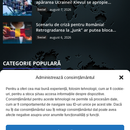
apărarea Ucrainei! Kievul se apropie...
Social
august 7, 2026
Scenariu de criză pentru România!
Retrogradarea la „junk” ar putea bloca...
Social
august 6, 2026
CATEGORIE POPULARĂ
6903
Actualitate
Administrează consimțământul
3832
De actualitate
Pentru a oferi cea mai bună experiență, folosim tehnologii, cum ar fi cookie-
2951
Social
uri, pentru a stoca și/sau accesa informațiile despre dispozitive.
Consimțământul pentru aceste tehnologii ne permite să procesăm date,
1725
Politic
cum ar fi comportamentul de navigare sau ID-uri unice pe acest site. Dacă
899
nu îți dai consimțământul sau îți retragi consimțământul dat poate avea
Economie
afecte negative asupra unor anumite funcționalități și funcții.
718
Administrație
559
Sănătate