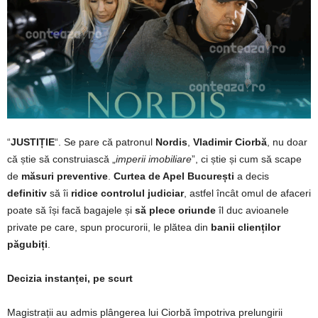
“
JUSTIȚIE
“. Se pare că patronul
Nordis
,
Vladimir Ciorbă
, nu doar
că știe să construiască „
imperii imobiliare
”, ci știe și cum să scape
de
măsuri preventive
.
Curtea de Apel București
a decis
definitiv
să îi
ridice controlul judiciar
, astfel încât omul de afaceri
poate să își facă bagajele și
să plece oriunde
îl duc avioanele
private pe care, spun procurorii, le plătea din
banii clienților
păgubiți
.
Decizia instanței, pe scurt
Magistrații au admis plângerea lui Ciorbă împotriva prelungirii