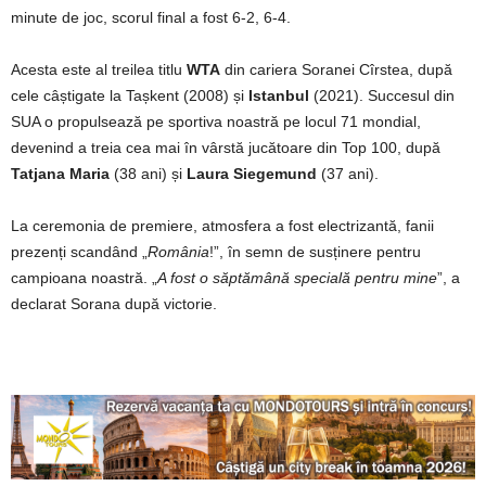
minute de joc, scorul final a fost 6-2, 6-4.
Acesta este al treilea titlu
WTA
din cariera Soranei Cîrstea, după
cele câștigate la Tașkent (2008) și
Istanbul
(2021). Succesul din
SUA o propulsează pe sportiva noastră pe locul 71 mondial,
devenind a treia cea mai în vârstă jucătoare din Top 100, după
Tatjana Maria
(38 ani) și
Laura Siegemund
(37 ani).
La ceremonia de premiere, atmosfera a fost electrizantă, fanii
prezenți scandând „
România
!”, în semn de susținere pentru
campioana noastră. „
A fost o săptămână specială pentru mine
”, a
declarat Sorana după victorie.