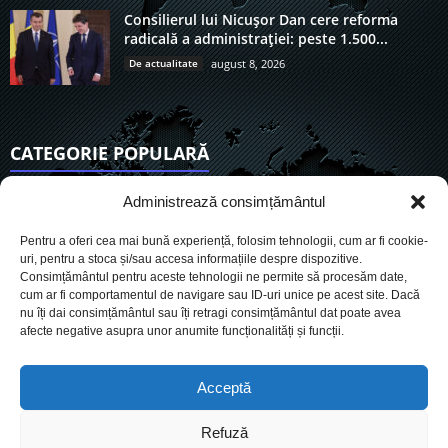
Consilierul lui Nicușor Dan cere reforma
radicală a administrației: peste 1.500...
De actualitate
august 8, 2026
CATEGORIE POPULARĂ
6922
Actualitate
Administrează consimțământul
3848
De actualitate
Pentru a oferi cea mai bună experiență, folosim tehnologii, cum ar fi cookie-
2957
Social
uri, pentru a stoca și/sau accesa informațiile despre dispozitive.
Consimțământul pentru aceste tehnologii ne permite să procesăm date,
1728
Politic
cum ar fi comportamentul de navigare sau ID-uri unice pe acest site. Dacă
903
nu îți dai consimțământul sau îți retragi consimțământul dat poate avea
Economie
afecte negative asupra unor anumite funcționalități și funcții.
719
Administrație
564
Sănătate
Acceptă
Refuză