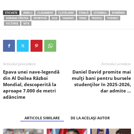
ETICHETE
ANN LI
CLASAMENT
CLEVELAND
FINALĂ
ISTANBUL
ROMÂNIA
SORANA CÎRSTEA
SPORTIVĂ
SUA
TAȘKENT
TENIS
TROFEU
TURNEU
VICTORIE
WTA
Articolul precedent
Articolul următor
Epava unei nave-legendă
Daniel David promite mai
din Al Doilea Război
mulți bani pentru bursele
Mondial, descoperită la
studenților în 2025-2026,
aproape 7.000 de metri
dar admite …
adâncime
ARTICOLE SIMILARE
DE LA ACELAȘI AUTOR