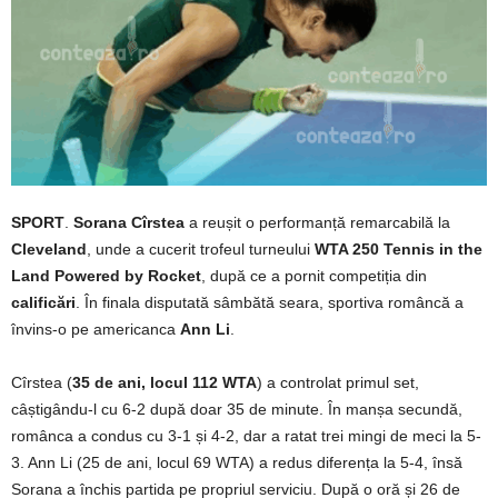
SPORT
.
Sorana Cîrstea
a reușit o performanță remarcabilă la
Cleveland
, unde a cucerit trofeul turneului
WTA 250 Tennis in the
Land Powered by Rocket
, după ce a pornit competiția din
calificări
. În finala disputată sâmbătă seara, sportiva româncă a
învins-o pe americanca
Ann Li
.
Cîrstea (
35 de ani, locul 112 WTA
) a controlat primul set,
câștigându-l cu 6-2 după doar 35 de minute. În manșa secundă,
românca a condus cu 3-1 și 4-2, dar a ratat trei mingi de meci la 5-
3. Ann Li (25 de ani, locul 69 WTA) a redus diferența la 5-4, însă
Sorana a închis partida pe propriul serviciu. După o oră și 26 de