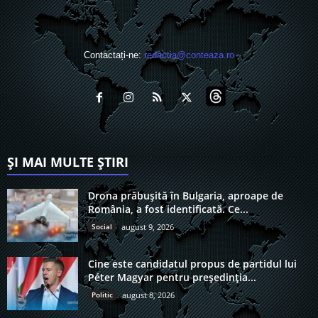
Contactați-ne:
redactia@conteaza.ro
ȘI MAI MULTE ȘTIRI
Drona prăbușită în Bulgaria, aproape de
România, a fost identificată. Ce...
Social
august 9, 2026
Cine este candidatul propus de partidul lui
Péter Magyar pentru președinția...
Politic
august 8, 2026