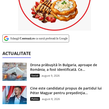
Adaugă
Contează.ro
ca sursă preferată în Google
ACTUALITATE
Drona prăbușită în Bulgaria, aproape de
România, a fost identificată. Ce...
Social
august 9, 2026
Cine este candidatul propus de partidul lui
Péter Magyar pentru președinția...
Politic
august 8, 2026