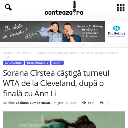
Acasă
Actualitate
Sorana Cîrstea câștigă turneul WTA de la Cleveland, după o
finală cu...
ACTUALITATE
DE ACTUALITATE
SPORT
Sorana Cîrstea câștigă turneul
WTA de la Cleveland, după o
finală cu Ann Li
De către
Cătălina Lumperdean
-
august 25, 2025
1998
0