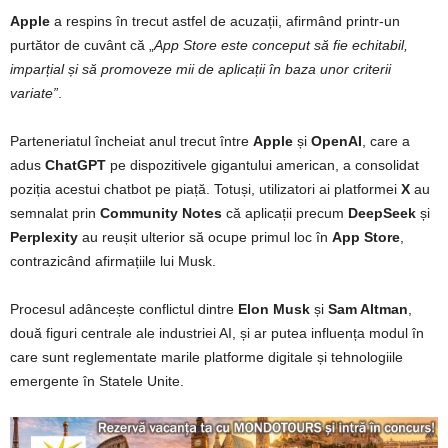
Apple
a respins în trecut astfel de acuzații, afirmând printr-un
purtător de cuvânt că „
App Store este conceput să fie echitabil,
imparțial și să promoveze mii de aplicații în baza unor criterii
variate”
.
Parteneriatul încheiat anul trecut între
Apple
și
OpenAI
, care a
adus
ChatGPT
pe dispozitivele gigantului american, a consolidat
poziția acestui chatbot pe piață. Totuși, utilizatori ai platformei
X
au
semnalat prin
Community Notes
că aplicații precum
DeepSeek
și
Perplexity
au reușit ulterior să ocupe primul loc în
App Store
,
contrazicând afirmațiile lui Musk.
Procesul adâncește conflictul dintre
Elon Musk
și
Sam Altman
,
două figuri centrale ale industriei AI, și ar putea influența modul în
care sunt reglementate marile platforme digitale și tehnologiile
emergente în Statele Unite.