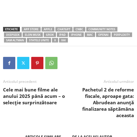
ETICHETE
APP STORE
APPLE
CHATGPT
CNBC
COMMUNITY NOTES
DEEPSEEK
ELON MUSK
GROK
IPAD
IPHONE
MAC
OPENAI
PERPLEXITY
SAM ALTMAN
STATELE UNITE
X
XAI
Articolul precedent
Articolul următor
Cele mai bune filme ale
Pachetul 2 de reforme
anului 2025 până acum – o
fiscale, aproape gata:
selecție surprinzătoare
Abrudean anunță
finalizarea săptămâna
aceasta
ARTICOLE SIMILARE
DE LA ACELAȘI AUTOR