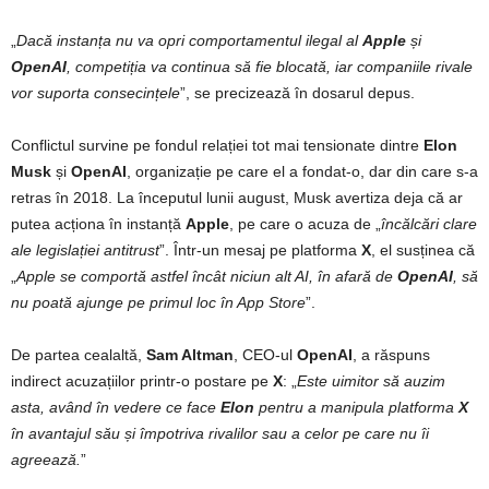
„
Dacă instanța nu va opri comportamentul ilegal al
Apple
și
OpenAI
, competiția va continua să fie blocată, iar companiile rivale
vor suporta consecințele
”, se precizează în dosarul depus.
Conflictul survine pe fondul relației tot mai tensionate dintre
Elon
Musk
și
OpenAI
, organizație pe care el a fondat-o, dar din care s-a
retras în 2018. La începutul lunii august, Musk avertiza deja că ar
putea acționa în instanță
Apple
, pe care o acuza de „
încălcări clare
ale legislației antitrust
”. Într-un mesaj pe platforma
X
, el susținea că
„
Apple se comportă astfel încât niciun alt AI, în afară de
OpenAI
, să
nu poată ajunge pe primul loc în App Store
”.
De partea cealaltă,
Sam Altman
, CEO-ul
OpenAI
, a răspuns
indirect acuzațiilor printr-o postare pe
X
: „
Este uimitor să auzim
asta, având în vedere ce face
Elon
pentru a manipula platforma
X
în avantajul său și împotriva rivalilor sau a celor pe care nu îi
agreează.
”