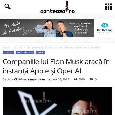
Acasă
Social
Companiile lui Elon Musk atacă în instanță Apple și OpenAI
SOCIAL
ACTUALITATE
TECH
Companiile lui Elon Musk atacă în
instanță Apple și OpenAI
De către
Cătălina Lumperdean
-
august 26, 2025
2090
0