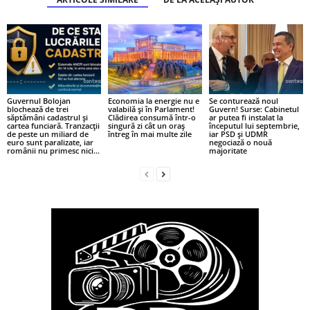
Guvernul Bolojan
Economia la energie nu e
Se conturează noul
blochează de trei
valabilă și în Parlament!
Guvern! Surse: Cabinetul
săptămâni cadastrul și
Clădirea consumă într-o
ar putea fi instalat la
cartea funciară. Tranzacții
singură zi cât un oraș
începutul lui septembrie,
de peste un miliard de
întreg în mai multe zile
iar PSD și UDMR
euro sunt paralizate, iar
negociază o nouă
românii nu primesc nici...
majoritate