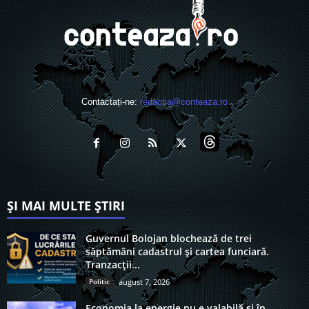
Contactați-ne:
redactia@conteaza.ro
ȘI MAI MULTE ȘTIRI
Guvernul Bolojan blochează de trei
săptămâni cadastrul și cartea funciară.
Tranzacții...
Politic
august 7, 2026
Economia la energie nu e valabilă și în