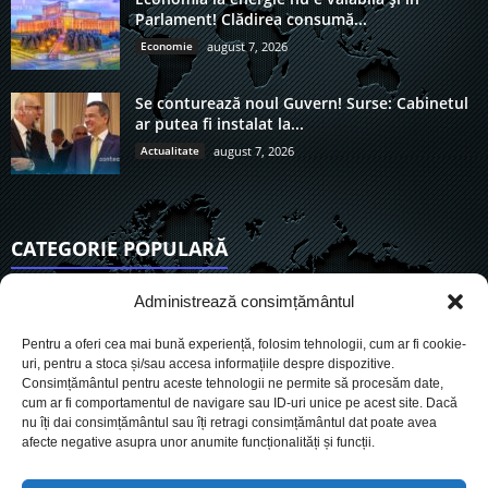
Parlament! Clădirea consumă...
Economie
august 7, 2026
Se conturează noul Guvern! Surse: Cabinetul
ar putea fi instalat la...
Actualitate
august 7, 2026
CATEGORIE POPULARĂ
6906
Actualitate
Administrează consimțământul
3834
De actualitate
Pentru a oferi cea mai bună experiență, folosim tehnologii, cum ar fi cookie-
2952
Social
uri, pentru a stoca și/sau accesa informațiile despre dispozitive.
Consimțământul pentru aceste tehnologii ne permite să procesăm date,
1727
Politic
cum ar fi comportamentul de navigare sau ID-uri unice pe acest site. Dacă
900
nu îți dai consimțământul sau îți retragi consimțământul dat poate avea
Economie
afecte negative asupra unor anumite funcționalități și funcții.
718
Administrație
559