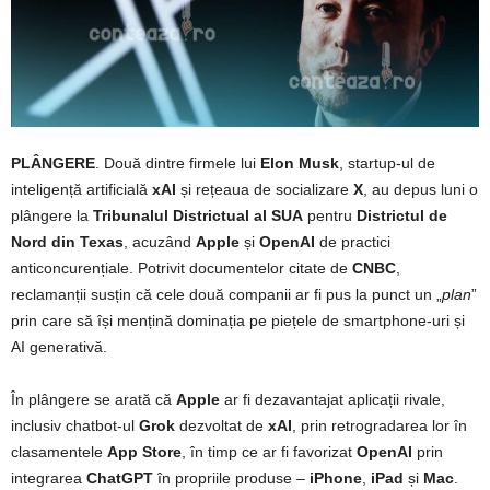
PLÂNGERE
. Două dintre firmele lui
Elon Musk
, startup-ul de
inteligență artificială
xAI
și rețeaua de socializare
X
, au depus luni o
plângere la
Tribunalul Districtual al SUA
pentru
Districtul de
Nord din Texas
, acuzând
Apple
și
OpenAI
de practici
anticoncurențiale. Potrivit documentelor citate de
CNBC
,
reclamanții susțin că cele două companii ar fi pus la punct un „
plan
”
prin care să își mențină dominația pe piețele de smartphone-uri și
AI generativă.
În plângere se arată că
Apple
ar fi dezavantajat aplicații rivale,
inclusiv chatbot-ul
Grok
dezvoltat de
xAI
, prin retrogradarea lor în
clasamentele
App Store
, în timp ce ar fi favorizat
OpenAI
prin
integrarea
ChatGPT
în propriile produse –
iPhone
,
iPad
și
Mac
.