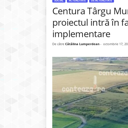
SOCIAL
ACTUALITATE
DE ACTUALITATE
Centura Târgu Mur
proiectul intră în 
implementare
De către
Cătălina Lumperdean
-
octombrie 17, 20