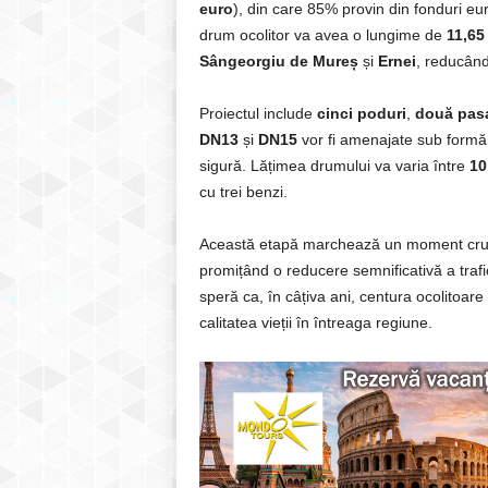
euro
), din care 85% provin din fonduri eur
drum ocolitor va avea o lungime de
11,65
Sângeorgiu de Mureș
și
Ernei
, reducând
Proiectul include
cinci poduri
,
două pas
DN13
și
DN15
vor fi amenajate sub formă d
sigură. Lățimea drumului va varia între
10
cu trei benzi.
Această etapă marchează un moment crucia
promițând o reducere semnificativă a traficu
speră ca, în câțiva ani, centura ocolitoare
calitatea vieții în întreaga regiune.