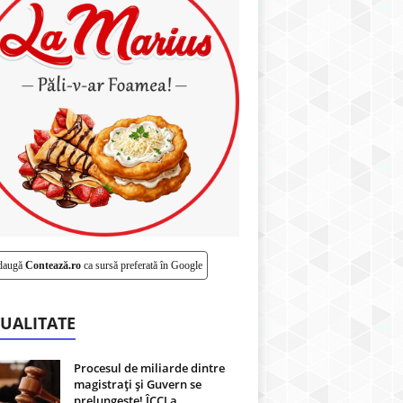
daugă
Contează.ro
ca sursă preferată în Google
UALITATE
Procesul de miliarde dintre
magistrați și Guvern se
prelungește! ÎCCJ a...