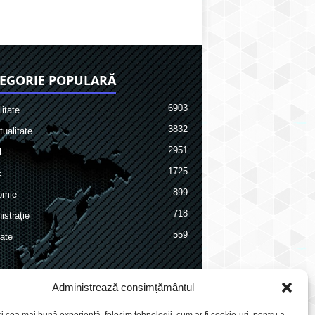
EGORIE POPULARĂ
6903
itate
3832
ualitate
2951
l
1725
c
899
omie
718
istrație
559
ate
Administrează consimțământul