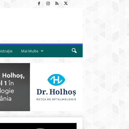
strație
Mai Multe