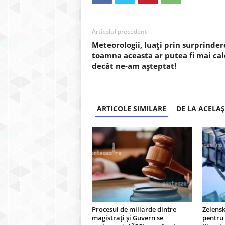
Articolul precedent
Meteorologii, luați prin surprinder
toamna aceasta ar putea fi mai ca
decât ne-am așteptat!
ARTICOLE SIMILARE
DE LA ACELA
Procesul de miliarde dintre
Zelens
magistrați și Guvern se
pentru