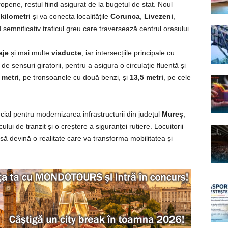
opene, restul fiind asigurat de la bugetul de stat. Noul
 kilometri
și va conecta localitățile
Corunca
,
Livezeni
,
 semnificativ traficul greu care traversează centrul orașului.
aje
și mai multe
viaducte
, iar intersecțiile principale cu
e sensuri giratorii, pentru a asigura o circulație fluentă și
 metri
, pe tronsoanele cu două benzi, și
13,5 metri
, pe cele
l pentru modernizarea infrastructurii din județul
Mureș
,
lui de tranzit și o creștere a siguranței rutiere. Locuitorii
 să devină o realitate care va transforma mobilitatea și