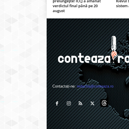
prelungește! ÎCCJ a amânat
Kievul 
verdictul final până pe 20
sistem 
august
Contactați-ne:
redactia@conteaza.ro