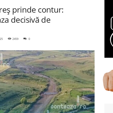
eș prinde contur:
faza decisivă de
25
2459
0