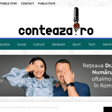
TIMELE STIRI
CONTACT
PUBLICITATE
Justiție
Social
Cultură
Sănătate
Sport
Tech
Admini
 proiectul intră în faza decisivă de implementare