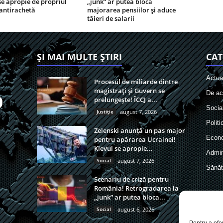
se apropie de propriul
„junk” ar putea bloca
antirachetă
majorarea pensiilor și aduce
tăieri de salarii
ȘI MAI MULTE ȘTIRI
CAT
Actual
Procesul de miliarde dintre
magistrați și Guvern se
De act
prelungește! ÎCCJ a...
Socia
Justiție
august 7, 2026
Politi
Zelenski anunță un pas major
Econ
pentru apărarea Ucrainei!
Kievul se apropie...
Admin
Social
august 7, 2026
Sănăt
Scenariu de criză pentru
România! Retrogradarea la
„junk” ar putea bloca...
Social
august 6, 2026