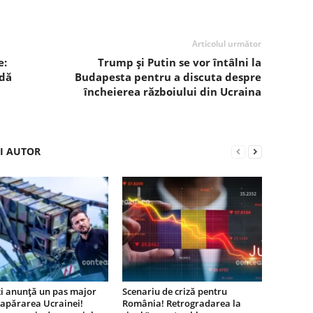
Articolul următor
e:
Trump și Putin se vor întâlni la
ldă
Budapesta pentru a discuta despre
încheierea războiului din Ucraina
ȘI AUTOR
ki anunță un pas major
Scenariu de criză pentru
 apărarea Ucrainei!
România! Retrogradarea la