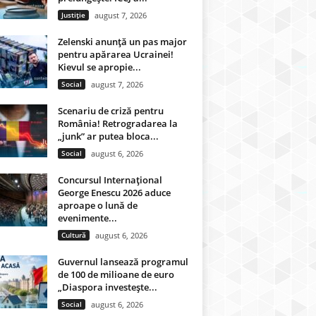
Justiție
august 7, 2026
Zelenski anunță un pas major
pentru apărarea Ucrainei!
Kievul se apropie...
Social
august 7, 2026
Scenariu de criză pentru
România! Retrogradarea la
„junk” ar putea bloca...
Social
august 6, 2026
Concursul Internațional
George Enescu 2026 aduce
aproape o lună de
evenimente...
Cultură
august 6, 2026
Guvernul lansează programul
de 100 de milioane de euro
„Diaspora investește...
Social
august 6, 2026