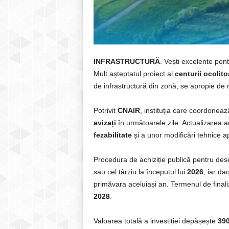
INFRASTRUCTURĂ
. Vești excelente pent
Mult așteptatul proiect al
centurii ocolito
de infrastructură din zonă, se apropie de 
Potrivit
CNAIR
, instituția care coordoneaz
avizați
în următoarele zile. Actualizarea a
fezabilitate
și a unor modificări tehnice ap
Procedura de achiziție publică pentru dese
sau cel târziu la începutul lui
2026
, iar da
primăvara aceluiași an. Termenul de finaliz
2028
.
Valoarea totală a investiției depășește
390