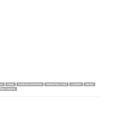
CA
ERNEI
FONDURI EUROPENE
INFRASTRUCTURĂ
LIVEZENI
MUREȘ
TÂRGU MUREȘ