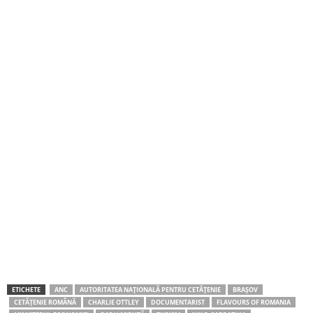
ETICHETE
ANC
AUTORITATEA NAȚIONALĂ PENTRU CETĂȚENIE
BRAȘOV
CETĂȚENIE ROMÂNĂ
CHARLIE OTTLEY
DOCUMENTARIST
FLAVOURS OF ROMANIA