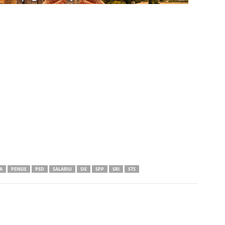
A
PENSIE
PSD
SALARIU
SIE
SPP
SRI
STS