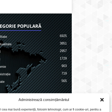
EGORIE POPULARĂ
6925
itate
3851
ualitate
2957
l
1729
c
903
omie
719
istrație
565
ate
Administrează consimțământul
ri cea mai bună experiență, folosim tehnologii, cum ar fi cookie-uri, pentru a