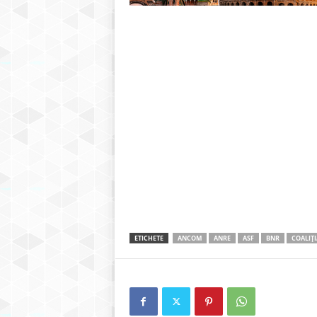
ETICHETE
ANCOM
ANRE
ASF
BNR
COALIȚI