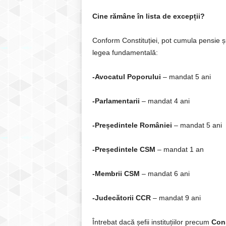
Cine rămâne în lista de excepții?
Conform Constituției, pot cumula pensie și 
legea fundamentală:
-Avocatul Poporului
– mandat 5 ani
-Parlamentarii
– mandat 4 ani
-Președintele României
– mandat 5 ani
-Președintele CSM
– mandat 1 an
-Membrii CSM
– mandat 6 ani
-Judecătorii CCR
– mandat 9 ani
Întrebat dacă șefii instituțiilor precum
Cons