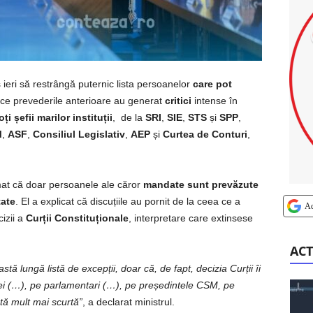
 ieri să restrângă puternic lista persoanelor
care pot
 ce prevederile anterioare au generat
critici
intense în
oți șefii marilor instituții
, de la
SRI
,
SIE
,
STS
și
SPP
,
M
,
ASF
,
Consiliul Legislativ
,
AEP
și
Curtea de Conturi
,
mat că doar persoanele ale căror
mandate sunt prevăzute
tate
. El a explicat că discuțiile au pornit de la ceea ce a
A
izii a
Curții Constituționale
, interpretare care extinsese
ACT
ă lungă listă de excepții, doar că, de fapt, decizia Curții îi
i (…), pe parlamentari (…), pe președintele CSM, pe
stă mult mai scurtă”
, a declarat ministrul.