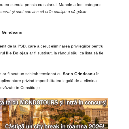
utea cumula pensia cu salariul, Manole a fost categoric:
ocrat și sunt convins că și în coaliție o să găsim
și Grindeanu
venit de la
PSD
, care a cerut eliminarea privilegiilor pentru
erul
Ilie Bolojan
ar fi susținut, la rândul său, ca lista să fie
n ar fi avut un schimb tensionat cu
Sorin Grindeanu
în
 suplimentare privind imposibilitatea legală de a elimina
evăzute în Constituție.