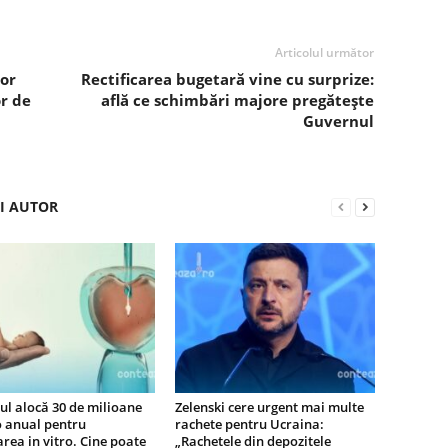
Articolul următor
lor
Rectificarea bugetară vine cu surprize:
or de
află ce schimbări majore pregătește
Guvernul
ȘI AUTOR
l alocă 30 de milioane
Zelenski cere urgent mai multe
o anual pentru
rachete pentru Ucraina:
zarea in vitro. Cine poate
„Rachetele din depozitele