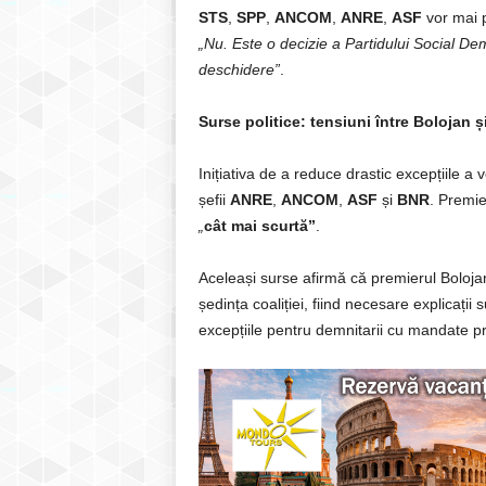
STS
,
SPP
,
ANCOM
,
ANRE
,
ASF
vor mai p
„Nu. Este o decizie a Partidului Social Dem
deschidere”
.
Surse politice: tensiuni între Bolojan 
Inițiativa de a reduce drastic excepțiile a 
șefii
ANRE
,
ANCOM
,
ASF
și
BNR
. Premi
„
cât mai scurtă”
.
Aceleași surse afirmă că premierul Boloja
ședința coaliției, fiind necesare explicații
excepțiile pentru demnitarii cu mandate pr