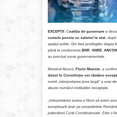
EXCEPȚII
. C
oaliția de guvernare
a decis
cumula pensia cu salariul la stat
, după
spațiul public. Din lista privilegiilor dispar
t
până la conducerea
BNR
,
ANRE
,
ANCO
au precizat surse guvernamentale.
Ministrul Muncii,
Florin Manole
, a confir
direct în Constituție vor rămâne excep
numit
„interpretarea prea largă”
a unei dec
abuziv numărul instituțiilor exceptate.
„Interpretarea aceea a făcut să avem aceast
exceptează doar pe președintele Românie
judecătorii Curții Constituționale. Este o li