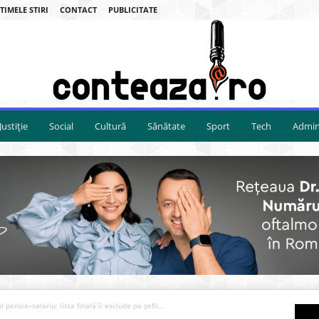
TIMELE STIRI
CONTACT
PUBLICITATE
Justiție
Social
Cultură
Sănătate
Sport
Tech
Admini
 pensie–salariu: lista finală îi exclude pe șefii...