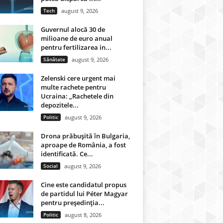
Tech
august 9, 2026
Guvernul alocă 30 de
milioane de euro anual
pentru fertilizarea in...
Sănătate
august 9, 2026
Zelenski cere urgent mai
multe rachete pentru
Ucraina: „Rachetele din
depozitele...
Politic
august 9, 2026
Drona prăbușită în Bulgaria,
aproape de România, a fost
identificată. Ce...
Social
august 9, 2026
Cine este candidatul propus
de partidul lui Péter Magyar
pentru președinția...
Politic
august 8, 2026