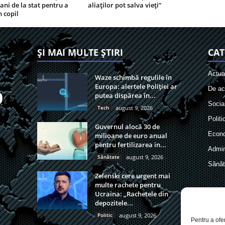
ani de la stat pentru a
aliaților pot salva vieți”
 copil
ȘI MAI MULTE ȘTIRI
CAT
Actual
Waze schimbă regulile în
Europa: alertele Poliției ar
De act
putea dispărea în...
Socia
Tech
august 9, 2026
Politi
Guvernul alocă 30 de
Econ
milioane de euro anual
pentru fertilizarea in...
Admin
Sănătate
august 9, 2026
Sănăt
Zelenski cere urgent mai
multe rachete pentru
Ucraina: „Rachetele din
depozitele...
Politic
august 9, 2026
Pentru a ofe