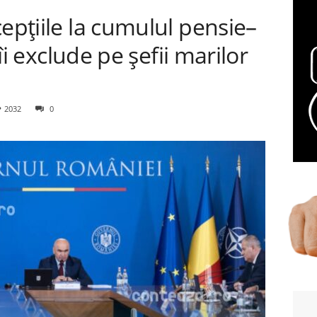
epțiile la cumulul pensie–
 îi exclude pe șefii marilor
2032
0