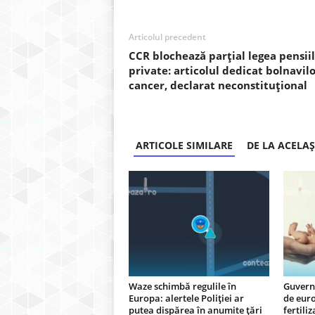
Articolul precedent
CCR blochează parțial legea pensii
private: articolul dedicat bolnavil
cancer, declarat neconstituțional
ARTICOLE SIMILARE
DE LA ACELA
Waze schimbă regulile în
Guvernu
Europa: alertele Poliției ar
de eur
putea dispărea în anumite țări
fertili