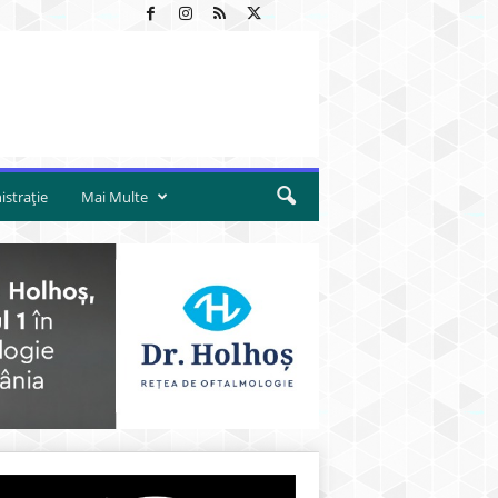
strație
Mai Multe