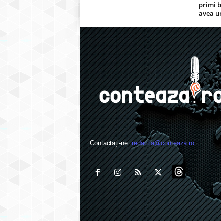
primi b
avea un
Contactați-ne:
redactia@conteaza.ro