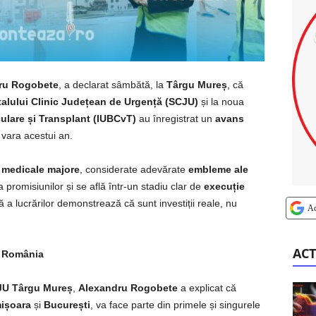
ru Rogobete
, a declarat sâmbătă, la
Târgu Mureș
, că
talului Clinic Județean de Urgență (SCJU)
și la noua
culare și Transplant (IUBCvT)
au înregistrat un
avans
n vara acestui an.
 medicale majore
, considerate adevărate
embleme ale
a promisiunilor și se află într-un stadiu clar de
execuție
dă a lucrărilor demonstrează că sunt investiții reale, nu
A
ACT
u România
U Târgu Mureș
,
Alexandru Rogobete
a explicat că
ișoara
și
București
, va face parte din primele și singurele