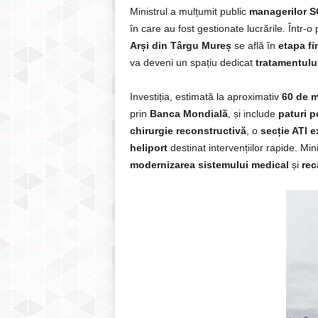
Ministrul a mulțumit public
managerilor S
în care au fost gestionate lucrările. Într-
Arși din Târgu Mureș
se află în
etapa fi
va deveni un spațiu dedicat
tratamentului
Investiția, estimată la aproximativ
60 de m
prin
Banca Mondială
, și include
paturi p
chirurgie reconstructivă
, o
secție ATI e
heliport
destinat intervențiilor rapide. Mini
modernizarea sistemului medical
și
rec