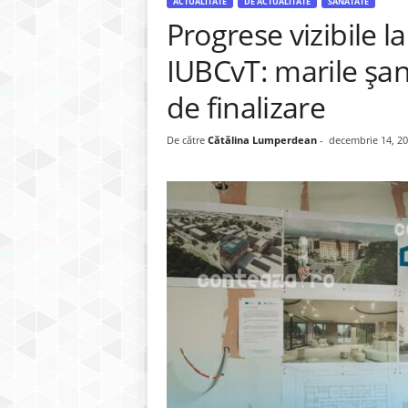
ACTUALITATE
DE ACTUALITATE
SĂNĂTATE
Progrese vizibile l
IUBCvT: marile șan
de finalizare
De către
Cătălina Lumperdean
-
decembrie 14, 2