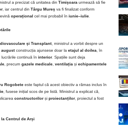
nistrul a precizat că unitatea din
Timișoara
urmează să fie
or
, iar centrul din
Târgu Mureș
va fi finalizat conform
devină
operațional
cel mai probabil în
iunie–iulie
.
tările
rdiovasculare și Transplant
, ministrul a vorbit despre un
a
august
construcția ajunsese doar la
etajul al doilea
, în
 lucrările continuă în
interior
. Spațiile sunt deja
ale
, precum
gazele medicale
,
ventilația
și
echipamentele
ru Rogobete
este faptul că acest obiectiv a rămas inclus în
ie
, fusese inițial scos de pe listă. Ministrul a explicat că,
plicarea
constructorilor
și
proiectanților
, proiectul a fost
 la Centrul de Arși