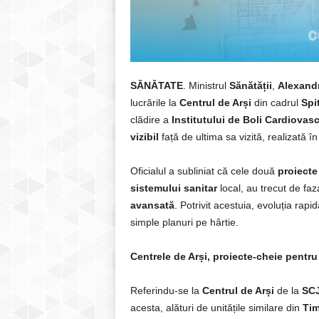
SĂNĂTATE
. Ministrul
Sănătății
,
Alexand
lucrările la
Centrul de Arși
din cadrul
Spi
clădire a
Institutului de Boli Cardiovas
vizibil
față de ultima sa vizită, realizată î
Oficialul a subliniat că cele două
proiecte
sistemului sanitar
local, au trecut de faz
avansată
. Potrivit acestuia, evoluția rapi
simple planuri pe hârtie.
Centrele de Arși, proiecte-cheie pentr
Referindu-se la
Centrul de Arși
de la
SCJ
acesta, alături de unitățile similare din
Tim