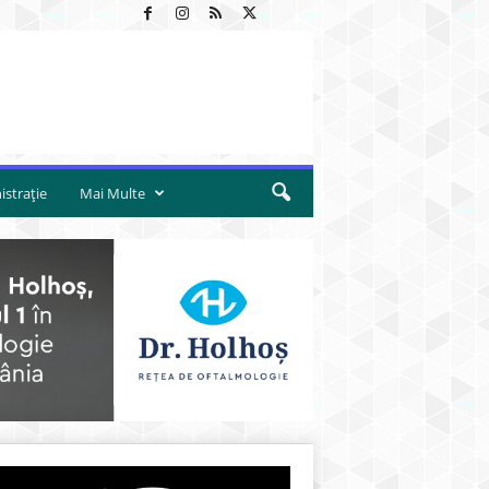
strație
Mai Multe