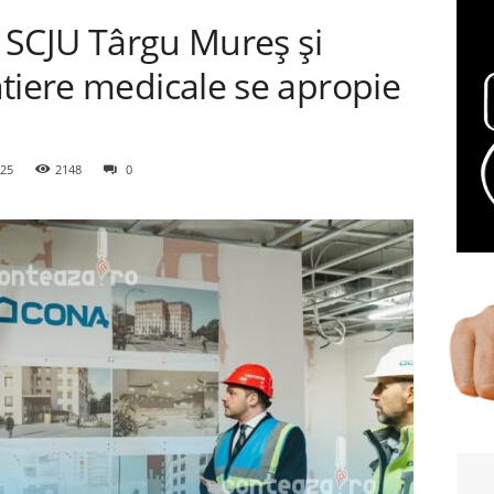
a SCJU Târgu Mureș și
tiere medicale se apropie
025
2148
0