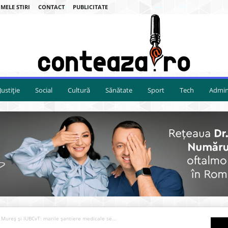
MELE STIRI
CONTACT
PUBLICITATE
Justiție
Social
Cultură
Sănătate
Sport
Tech
Admini
u Mureș și IUBCvT: marile șantiere medicale se...