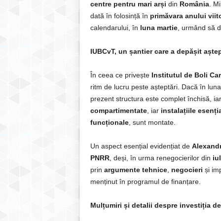
centre pentru mari arși
din
România
. Mi
dată în folosință în
primăvara anului viit
calendarului, în
luna martie
, urmând să 
IUBCvT, un șantier care a depășit aștep
În ceea ce privește
Institutul de Boli Ca
ritm de lucru peste așteptări. Dacă în lun
prezent structura este complet închisă, iar
compartimentate
, iar
instalațiile esenți
funcționale
, sunt montate.
Un aspect esențial evidențiat de
Alexand
PNRR
, deși, în urma renegocierilor din
iul
prin
argumente tehnice
,
negocieri
și im
menținut în programul de finanțare.
Mulțumiri și detalii despre investiția de