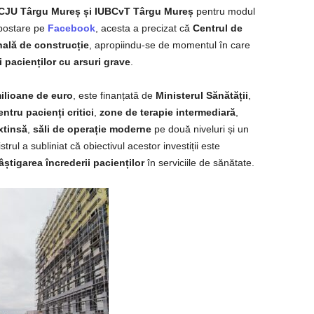
CJU Târgu Mureș și IUBCvT Târgu Mureș
pentru modul
o postare pe
Facebook
, acesta a precizat că
Centrul de
nală de construcție
, apropiindu-se de momentul în care
 pacienților cu arsuri grave
.
ilioane de euro
, este finanțată de
Ministerul Sănătății
,
entru pacienți critici
,
zone de terapie intermediară
,
xtinsă
,
săli de operație moderne
pe două niveluri și un
strul a subliniat că obiectivul acestor investiții este
âștigarea încrederii pacienților
în serviciile de sănătate.