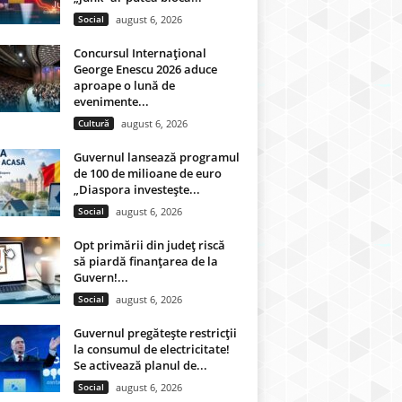
Social
august 6, 2026
Concursul Internațional
George Enescu 2026 aduce
aproape o lună de
evenimente...
Cultură
august 6, 2026
Guvernul lansează programul
de 100 de milioane de euro
„Diaspora investește...
Social
august 6, 2026
Opt primării din județ riscă
să piardă finanțarea de la
Guvern!...
Social
august 6, 2026
Guvernul pregătește restricții
la consumul de electricitate!
Se activează planul de...
Social
august 6, 2026