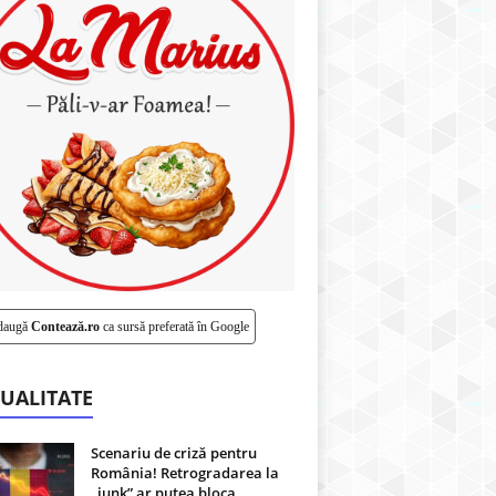
daugă
Contează.ro
ca sursă preferată în Google
UALITATE
Scenariu de criză pentru
România! Retrogradarea la
„junk” ar putea bloca...