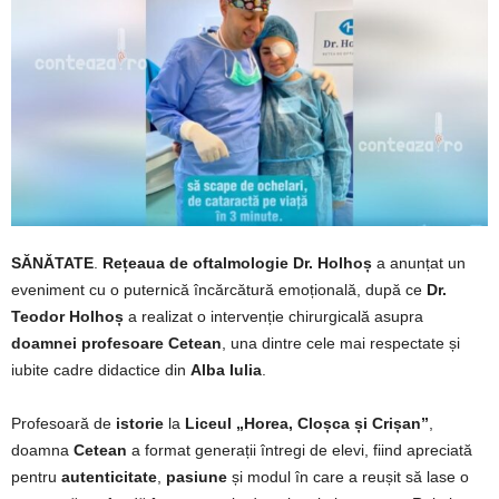
SĂNĂTATE
.
Rețeaua de oftalmologie Dr. Holhoș
a anunțat un
eveniment cu o puternică încărcătură emoțională, după ce
Dr.
Teodor Holhoș
a realizat o intervenție chirurgicală asupra
doamnei profesoare Cetean
, una dintre cele mai respectate și
iubite cadre didactice din
Alba Iulia
.
Profesoară de
istorie
la
Liceul „Horea, Cloșca și Crișan”
,
doamna
Cetean
a format generații întregi de elevi, fiind apreciată
pentru
autenticitate
,
pasiune
și modul în care a reușit să lase o