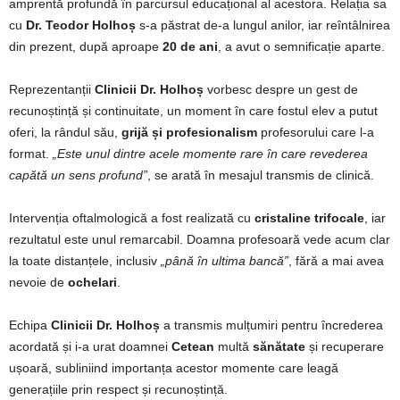
amprentă profundă în parcursul educațional al acestora. Relația sa
cu
Dr.
Teodor Holhoș
s-a păstrat de-a lungul anilor, iar reîntâlnirea
din prezent, după aproape
20 de ani
, a avut o semnificație aparte.
Reprezentanții
Clinicii Dr. Holhoș
vorbesc despre un gest de
recunoștință și continuitate, un moment în care fostul elev a putut
oferi, la rândul său,
grijă și profesionalism
profesorului care l-a
format.
„Este unul dintre acele momente rare în care revederea
capătă un sens profund”
, se arată în mesajul transmis de clinică.
Intervenția oftalmologică a fost realizată cu
cristaline trifocale
, iar
rezultatul este unul remarcabil. Doamna profesoară vede acum clar
la toate distanțele, inclusiv
„până în ultima bancă”
, fără a mai avea
nevoie de
ochelari
.
Echipa
Clinicii Dr. Holhoș
a transmis mulțumiri pentru încrederea
acordată și i-a urat doamnei
Cetean
multă
sănătate
și recuperare
ușoară, subliniind importanța acestor momente care leagă
generațiile prin respect și recunoștință.