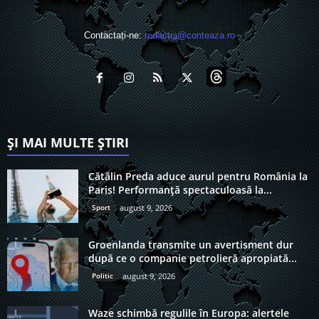
Contactați-ne:
redactia@conteaza.ro
ȘI MAI MULTE ȘTIRI
Cătălin Preda aduce aurul pentru România la
Paris! Performanță spectaculoasă la...
Sport
august 9, 2026
Groenlanda transmite un avertisment dur
după ce o companie petrolieră apropiată...
Politic
august 9, 2026
Waze schimbă regulile în Europa: alertele