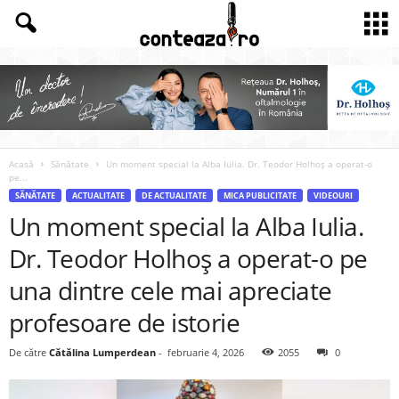
Acasă
Sănătate
Un moment special la Alba Iulia. Dr. Teodor Holhoș a operat-o
pe...
SĂNĂTATE
ACTUALITATE
DE ACTUALITATE
MICA PUBLICITATE
VIDEOURI
Un moment special la Alba Iulia.
Dr. Teodor Holhoș a operat-o pe
una dintre cele mai apreciate
profesoare de istorie
De către
Cătălina Lumperdean
-
februarie 4, 2026
2055
0