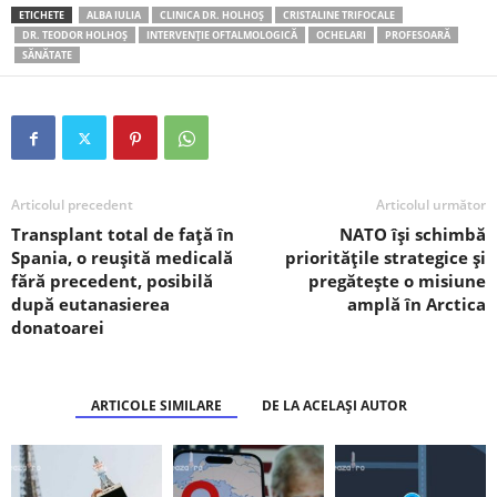
ETICHETE
ALBA IULIA
CLINICA DR. HOLHOȘ
CRISTALINE TRIFOCALE
DR. TEODOR HOLHOȘ
INTERVENȚIE OFTALMOLOGICĂ
OCHELARI
PROFESOARĂ
SĂNĂTATE
Articolul precedent
Articolul următor
Transplant total de față în
NATO își schimbă
Spania, o reușită medicală
prioritățile strategice și
fără precedent, posibilă
pregătește o misiune
după eutanasierea
amplă în Arctica
donatoarei
ARTICOLE SIMILARE
DE LA ACELAȘI AUTOR