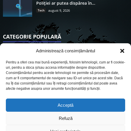
Poliției ar putea dispărea în...
Tech
august 9, 2026
CATEGORIE POPULARĂ
6927
Actualitate
Administrează consimțământul
3853
De actualitate
Pentru a oferi cea mai bună experiență, folosim tehnologii, cum ar fi cookie-
2957
Social
uri, pentru a stoca și/sau accesa informațiile despre dispozitive.
Consimțământul pentru aceste tehnologii ne permite să procesăm date,
1730
Politic
cum ar fi comportamentul de navigare sau ID-uri unice pe acest site. Dacă
903
nu îți dai consimțământul sau îți retragi consimțământul dat poate avea
Economie
afecte negative asupra unor anumite funcționalități și funcții.
719
Administrație
565
Sănătate
Acceptă
Refuză
Cookies
Despre Noi
Termeni si conditii
Ultimele știri