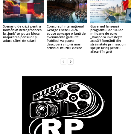
Scenariu de criză pentru
Concursul Internațional
Guvernul lansează
România! Retrogradarea
George Enescu 2026
programul de 100 de
la „junk” ar putea bloca
aduce aproape o lună de
milioane de euro
majorarea pensiilor și
evenimente gratuite!
„Diaspora investește
aduce tăieri de salarii
Publicul va putea
acasă”! Românii din
descoperi viitorii mari
străinătate primesc un
artiști ai muzicii clasice
sprijin uriaș pentru
afaceri în țară