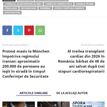
CONSILIUL DE SECURITATE AL ONU
CONSILIUL PENTRU PACE
DONALD TRUMP
FÂŞIA GAZA
NICUȘOR DAN
ROMÂNIA
STATELE UNITE ALE AMERICII
WASHINGTON
Articolul precedent
Articolul următor
Protest masiv la München
Al treilea transplant
împotriva regimului
cardiac din 2026 în
iranian: aproximativ
România: bărbat de 48 de
200.000 de persoane au
ani salvat după trei
ieșit în stradă în timpul
stopuri cardiorespiratorii
Conferinței de Securitate
ARTICOLE SIMILARE
DE LA ACELAȘI AUTOR