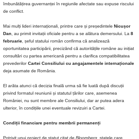
îmbunătățirea guvernanței în regiunile afectate sau expuse riscului
de conflict.
Mai mulți lideri internaționali, printre care și președintele
Nicușor
Dan
, au primit invitații oficiale pentru a se alătura demersului. La
8
februarie
, șeful statului român confirma că analizează
oportunitatea participării, precizând că autoritățile române au inițiat
consultări cu partea americană pentru a clarifica compatibilitatea
prevederilor
Cartei Consiliului cu angajamentele internaționale
deja asumate de România.
El arăta atunci că decizia finală urma să fie luată după discuții
privind formatul reuniunii și statutul țărilor care, asemenea
României, nu sunt membre ale Consiliului, dar ar putea adera
ulterior, în condițiile unei eventuale revizuiri a Cartei.
Condiții financiare pentru membrii permanenți
Potrivit unui proiect de statut citat de
Bloomberg
, statele care