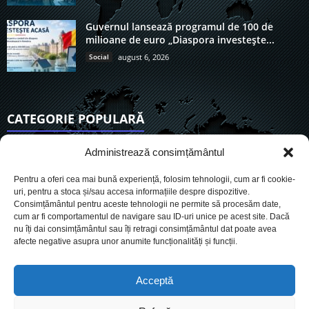
Guvernul lansează programul de 100 de
milioane de euro „Diaspora investește...
Social
august 6, 2026
CATEGORIE POPULARĂ
6901
Actualitate
Administrează consimțământul
3830
De actualitate
Pentru a oferi cea mai bună experiență, folosim tehnologii, cum ar fi cookie-
2950
Social
uri, pentru a stoca și/sau accesa informațiile despre dispozitive.
Consimțământul pentru aceste tehnologii ne permite să procesăm date,
1725
Politic
cum ar fi comportamentul de navigare sau ID-uri unice pe acest site. Dacă
899
nu îți dai consimțământul sau îți retragi consimțământul dat poate avea
Economie
afecte negative asupra unor anumite funcționalități și funcții.
718
Administrație
559
Sănătate
Acceptă