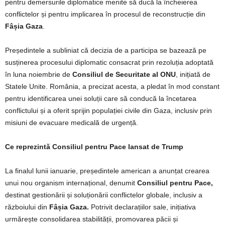
pentru demersurile diplomatice menite să ducă la încheierea
conflictelor și pentru implicarea în procesul de reconstrucție din
Fâșia Gaza
.
Președintele a subliniat că decizia de a participa se bazează pe
susținerea procesului diplomatic consacrat prin rezoluția adoptată
în luna noiembrie de
Consiliul de Securitate al ONU
, inițiată de
Statele Unite. România, a precizat acesta, a pledat în mod constant
pentru identificarea unei soluții care să conducă la încetarea
conflictului și a oferit sprijin populației civile din Gaza, inclusiv prin
misiuni de evacuare medicală de urgență.
Ce reprezintă Consiliul pentru Pace lansat de Trump
La finalul lunii ianuarie, președintele american a anunțat crearea
unui nou organism internațional, denumit
Consiliul pentru Pace,
destinat gestionării și soluționării conflictelor globale, inclusiv a
războiului din
Fâșia Gaza.
Potrivit declarațiilor sale, inițiativa
urmărește consolidarea stabilității, promovarea păcii și