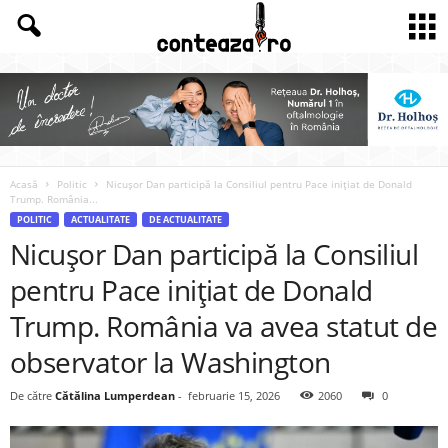
Acasă
Politic
Nicușor Dan participă la Consiliul pentru Pace inițiat de Donald
Trump. România...
POLITIC
ACTUALITATE
DE ACTUALITATE
Nicușor Dan participă la Consiliul
pentru Pace inițiat de Donald
Trump. România va avea statut de
observator la Washington
De către
Cătălina Lumperdean
-
februarie 15, 2026
2060
0