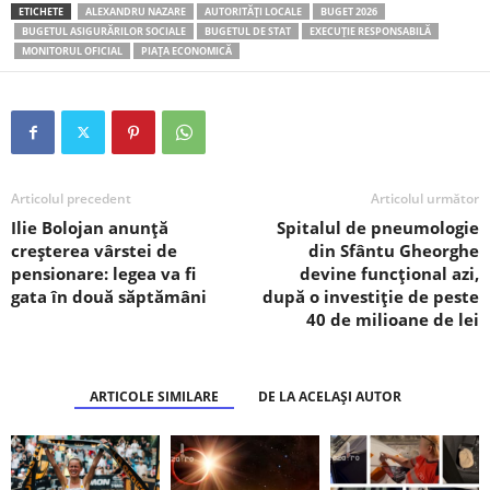
ETICHETE
ALEXANDRU NAZARE
AUTORITĂȚI LOCALE
BUGET 2026
BUGETUL ASIGURĂRILOR SOCIALE
BUGETUL DE STAT
EXECUȚIE RESPONSABILĂ
MONITORUL OFICIAL
PIAȚA ECONOMICĂ
Articolul precedent
Articolul următor
Ilie Bolojan anunță
Spitalul de pneumologie
creșterea vârstei de
din Sfântu Gheorghe
pensionare: legea va fi
devine funcțional azi,
gata în două săptămâni
după o investiție de peste
40 de milioane de lei
ARTICOLE SIMILARE
DE LA ACELAȘI AUTOR