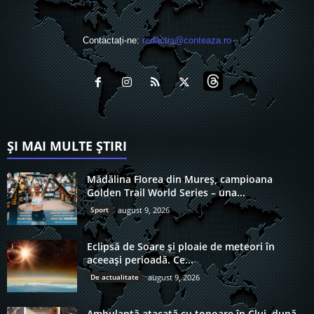
Contactați-ne:
redactia@conteaza.ro
ȘI MAI MULTE ȘTIRI
Mădălina Florea din Mureș, campioana
Golden Trail World Series – una...
Sport
august 9, 2026
Eclipsă de Soare și ploaie de meteori în
aceeași perioadă. Ce...
De actualitate
august 9, 2026
Ambulanță atacată cu topoare în Cluj, după