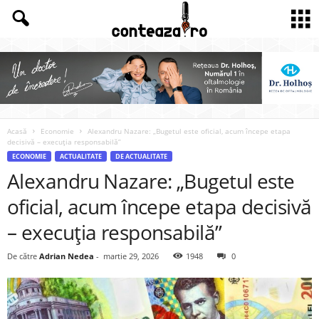
Acasă
Economie
Alexandru Nazare: „Bugetul este oficial, acum începe etapa
decisivă – execuția responsabilă”
ECONOMIE
ACTUALITATE
DE ACTUALITATE
Alexandru Nazare: „Bugetul este
oficial, acum începe etapa decisivă
– execuția responsabilă”
De către
Adrian Nedea
-
martie 29, 2026
1948
0