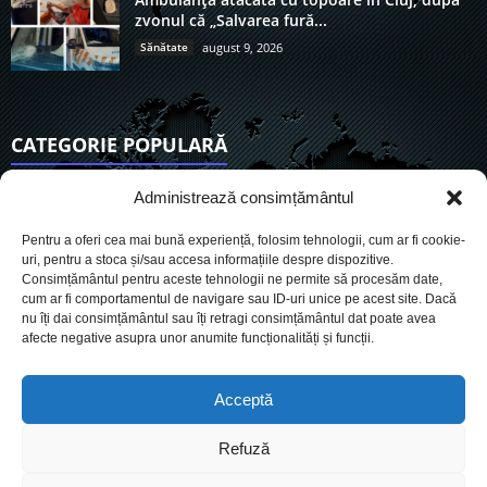
zvonul că „Salvarea fură...
Sănătate
august 9, 2026
CATEGORIE POPULARĂ
6931
Actualitate
Administrează consimțământul
3857
De actualitate
Pentru a oferi cea mai bună experiență, folosim tehnologii, cum ar fi cookie-
2958
Social
uri, pentru a stoca și/sau accesa informațiile despre dispozitive.
Consimțământul pentru aceste tehnologii ne permite să procesăm date,
1730
Politic
cum ar fi comportamentul de navigare sau ID-uri unice pe acest site. Dacă
903
nu îți dai consimțământul sau îți retragi consimțământul dat poate avea
Economie
afecte negative asupra unor anumite funcționalități și funcții.
719
Administrație
566
Sănătate
Acceptă
Refuză