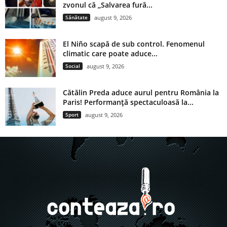
zvonul că „Salvarea fură...
Sănătate
august 9, 2026
El Niño scapă de sub control. Fenomenul
climatic care poate aduce...
Social
august 9, 2026
Cătălin Preda aduce aurul pentru România la
Paris! Performanță spectaculoasă la...
Sport
august 9, 2026