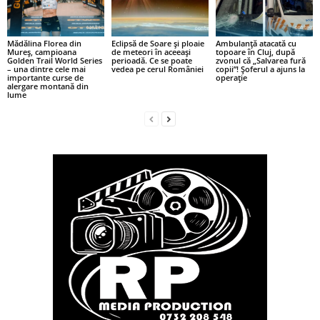
Mădălina Florea din
Eclipsă de Soare și ploaie
Ambulanță atacată cu
Mureș, campioana
de meteori în aceeași
topoare în Cluj, după
Golden Trail World Series
perioadă. Ce se poate
zvonul că „Salvarea fură
– una dintre cele mai
vedea pe cerul României
copii”! Șoferul a ajuns la
importante curse de
operație
alergare montană din
lume