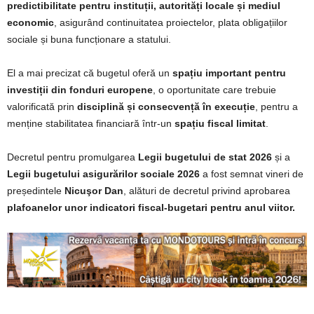
predictibilitate pentru instituții, autorități locale și mediul
economic
, asigurând continuitatea proiectelor, plata obligațiilor
sociale și buna funcționare a statului.
El a mai precizat că bugetul oferă un
spațiu important pentru
investiții din fonduri europene
, o oportunitate care trebuie
valorificată prin
disciplină și consecvență în execuție
, pentru a
menține stabilitatea financiară într-un
spațiu fiscal limitat
.
Decretul pentru promulgarea
Legii bugetului de stat 2026
și a
Legii bugetului asigurărilor sociale 2026
a fost semnat vineri de
președintele
Nicuşor Dan
, alături de decretul privind aprobarea
plafoanelor unor indicatori fiscal-bugetari pentru anul viitor.