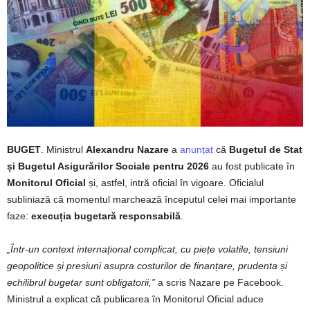
BUGET
. Ministrul
Alexandru Nazare
a
anunțat
că
Bugetul de Stat
și Bugetul Asigurărilor Sociale pentru 2026
au fost publicate în
Monitorul Oficial
și, astfel, intră oficial în vigoare. Oficialul
subliniază că momentul marchează începutul celei mai importante
faze:
execuția bugetară responsabilă
.
„Într-un context internațional complicat, cu piețe volatile, tensiuni
geopolitice și presiuni asupra costurilor de finanțare, prudenta și
echilibrul bugetar sunt obligatorii,”
a scris Nazare pe Facebook.
Ministrul a explicat că publicarea în Monitorul Oficial aduce