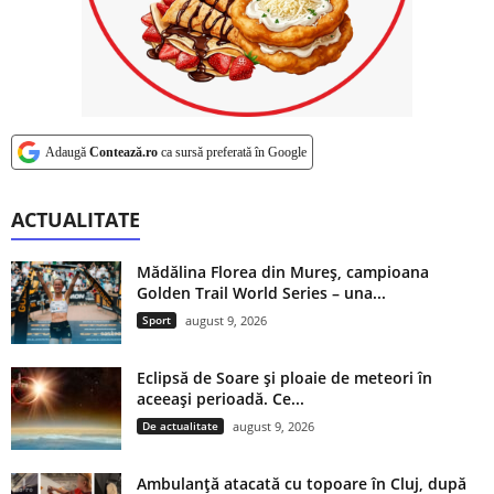
Adaugă
Contează.ro
ca sursă preferată în Google
ACTUALITATE
Mădălina Florea din Mureș, campioana
Golden Trail World Series – una...
Sport
august 9, 2026
Eclipsă de Soare și ploaie de meteori în
aceeași perioadă. Ce...
De actualitate
august 9, 2026
Ambulanță atacată cu topoare în Cluj, după