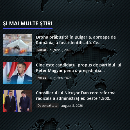
ȘI MAI MULTE ȘTIRI
Drona prăbușită în Bulgaria, aproape de
România, a fost identificată. Ce...
Social
august 9, 2026
Cine este candidatul propus de partidul lui
Péter Magyar pentru președinția...
Politic
august 8, 2026
Consilierul lui Nicușor Dan cere reforma
radicală a administrației: peste 1.500...
De actualitate
august 8, 2026