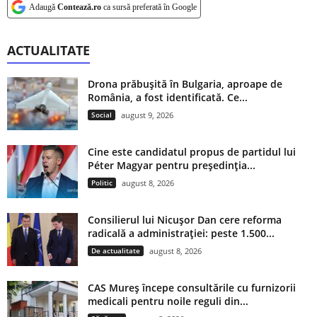
Adaugă
Contează.ro
ca sursă preferată în Google
ACTUALITATE
Drona prăbușită în Bulgaria, aproape de
România, a fost identificată. Ce...
Social
august 9, 2026
Cine este candidatul propus de partidul lui
Péter Magyar pentru președinția...
Politic
august 8, 2026
Consilierul lui Nicușor Dan cere reforma
radicală a administrației: peste 1.500...
De actualitate
august 8, 2026
CAS Mureș începe consultările cu furnizorii
medicali pentru noile reguli din...