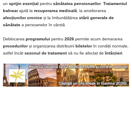
un
sprijin esențial
pentru
sănătatea pensionarilor
.
Tratamentul
balnear
ajută la
recuperarea medicală
, la ameliorarea
afecțiunilor cronice
și la îmbunătățirea
stării generale de
sănătate
a persoanelor în vârstă.
Deblocarea
programului
pentru
2026
permite acum demararea
procedurilor
și organizarea distribuirii
biletelor
în condiții normale,
astfel încât
sezonul de tratament
să nu fie afectat de
întârzieri
.