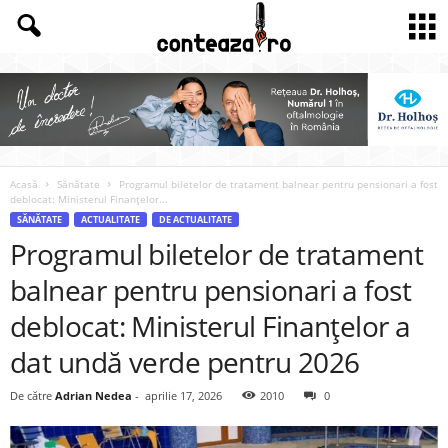
Acasă
Sănătate
Programul biletelor de tratament balnear pentru pensionari a fost
deblocat: Ministerul Finanțelor...
SĂNĂTATE
ACTUALITATE
DE ACTUALITATE
Programul biletelor de tratament
balnear pentru pensionari a fost
deblocat: Ministerul Finanțelor a
dat undă verde pentru 2026
De către
Adrian Nedea
-
aprilie 17, 2026
2010
0