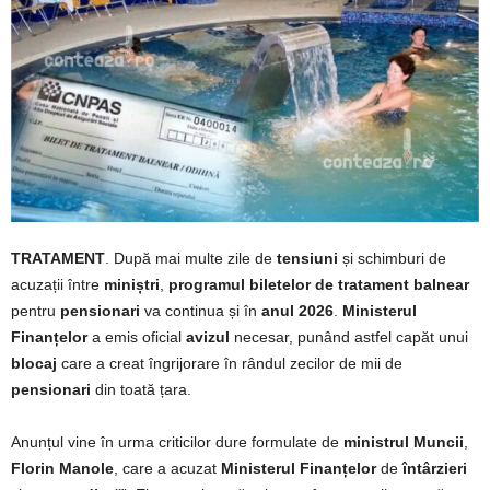
TRATAMENT
. După mai multe zile de
tensiuni
și schimburi de
acuzații între
miniștri
,
programul biletelor de tratament balnear
pentru
pensionari
va continua și în
anul 2026
.
Ministerul
Finanțelor
a emis oficial
avizul
necesar, punând astfel capăt unui
blocaj
care a creat îngrijorare în rândul zecilor de mii de
pensionari
din toată țara.
Anunțul vine în urma criticilor dure formulate de
ministrul Muncii
,
Florin Manole
, care a acuzat
Ministerul Finanțelor
de
întârzieri