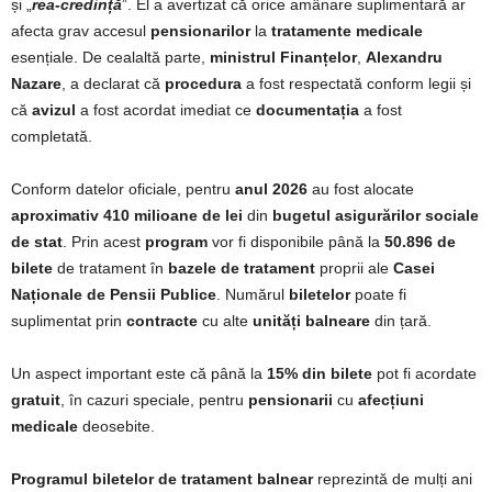
și „
rea-credință
”. El a avertizat că orice amânare suplimentară ar
afecta grav accesul
pensionarilor
la
tratamente medicale
esențiale. De cealaltă parte,
ministrul Finanțelor
,
Alexandru
Nazare
, a declarat că
procedura
a fost respectată conform legii și
că
avizul
a fost acordat imediat ce
documentația
a fost
completată.
Conform datelor oficiale, pentru
anul 2026
au fost alocate
aproximativ 410 milioane de lei
din
bugetul asigurărilor sociale
de stat
. Prin acest
program
vor fi disponibile până la
50.896 de
bilete
de tratament în
bazele de tratament
proprii ale
Casei
Naționale de Pensii Publice
. Numărul
biletelor
poate fi
suplimentat prin
contracte
cu alte
unități balneare
din țară.
Un aspect important este că până la
15% din bilete
pot fi acordate
gratuit
, în cazuri speciale, pentru
pensionarii
cu
afecțiuni
medicale
deosebite.
Programul biletelor de tratament balnear
reprezintă de mulți ani