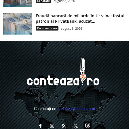
Sănătate
august 8, 2026
Fraudă bancară de miliarde în Ucraina: fostul
patron al PrivatBank, acuzat...
De actualitate
august 8, 2026
Contactați-ne:
redactia@conteaza.ro