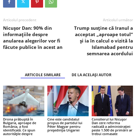
Articolul precedent
Articolul următor
Nicușor Dan: 90% din
Trump susține că Iranul a
informațiile despre
acceptat „aproape totul”
anularea alegerilor vor fi
și ia în calcul o vizită la
făcute publice în acest an
Islamabad pentru
semnarea acordului
ARTICOLE SIMILARE
DE LA ACELAȘI AUTOR
Drona prăbușită în
Cine este candidatul
Consilierul lui Nicușor
Bulgaria, aproape de
propus de partidul lui
Dan cere reforma
România, a fost
Péter Magyar pentru
radicală a administrației:
identificată. Ce spun
președinția Ungariei
peste 1.500 de primării ar
autoritățile despre
trebui comasate