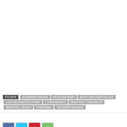
ETICHETE
ALEXANDRU NAZARE
BILETE BALNEARE
BUGET ASIGURĂRI SOCIALE
CASA NAȚIONALĂ DE PENSII
FLORIN MANOLE
MINISTERUL FINANȚELOR
MINISTERUL MUNCII
PENSIONARI
TRATAMENT BALNEAR