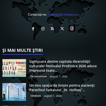
Contactați-ne:
redactia@conteaza.ro
ȘI MAI MULTE ȘTIRI
Sighișoara devine capitala diversității
culturale! Festivalul ProEtnica 2026 aduce
împreună toate...
De actualitate
august 7, 2026
Un nou spațiu de liniște pentru pacienți:
Paraclisul Spitalului „Dr. Holhoș”...
Sănătate
august 7, 2026