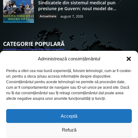
Sindicatele din sistemul medical pun
presiune pe Guvern: noul model de...
Actualitate
august 7, 2026
CATEGORIE POPULARĂ
6911
Actualitate
Administrează consimțământul
3838
De actualitate
Pentru a oferi cea mai bună experiență, folosim tehnologii, cum ar fi cookie-
2954
Social
uri, pentru a stoca și/sau accesa informațiile despre dispozitive.
Consimțământul pentru aceste tehnologii ne permite să procesăm date,
1727
Politic
cum ar fi comportamentul de navigare sau ID-uri unice pe acest site. Dacă
901
nu îți dai consimțământul sau îți retragi consimțământul dat poate avea
Economie
afecte negative asupra unor anumite funcționalități și funcții.
718
Administrație
561
Sănătate
Acceptă
Refuză