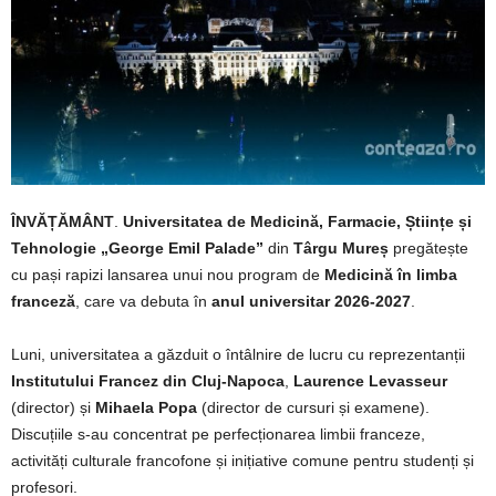
ÎNVĂȚĂMÂNT
.
Universitatea de Medicină, Farmacie, Științe și
Tehnologie „George Emil Palade”
din
Târgu Mureș
pregătește
cu pași rapizi lansarea unui nou program de
Medicină în limba
franceză
, care va debuta în
anul universitar 2026-2027
.
Luni, universitatea a găzduit o întâlnire de lucru cu reprezentanții
Institutului Francez din Cluj-Napoca
,
Laurence Levasseur
(director) și
Mihaela Popa
(director de cursuri și examene).
Discuțiile s-au concentrat pe perfecționarea limbii franceze,
activități culturale francofone și inițiative comune pentru studenți și
profesori.