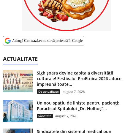
Adaugă
Contează.ro
ca sursă preferată în Google
ACTUALITATE
Sighișoara devine capitala diversității
culturale! Festivalul ProEtnica 2026 aduce
împreună toate...
De actualitate
august 7, 2026
Un nou spațiu de liniște pentru pacienți:
Paraclisul Spitalului „Dr. Holhoș”...
Sănătate
august 7, 2026
Sindicatele din sistemul medical pun