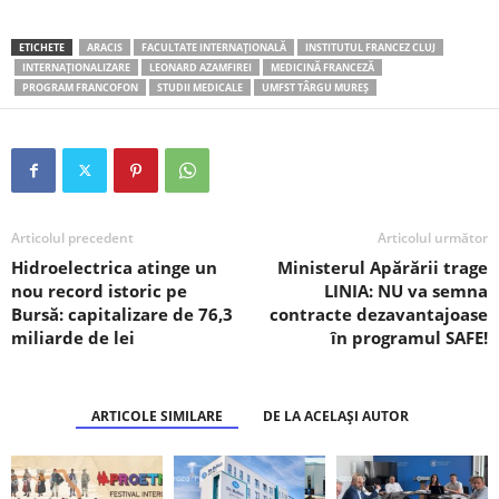
ETICHETE
ARACIS
FACULTATE INTERNAȚIONALĂ
INSTITUTUL FRANCEZ CLUJ
INTERNAȚIONALIZARE
LEONARD AZAMFIREI
MEDICINĂ FRANCEZĂ
PROGRAM FRANCOFON
STUDII MEDICALE
UMFST TÂRGU MUREȘ
Articolul precedent
Articolul următor
Hidroelectrica atinge un
Ministerul Apărării trage
nou record istoric pe
LINIA: NU va semna
Bursă: capitalizare de 76,3
contracte dezavantajoase
miliarde de lei
în programul SAFE!
ARTICOLE SIMILARE
DE LA ACELAȘI AUTOR