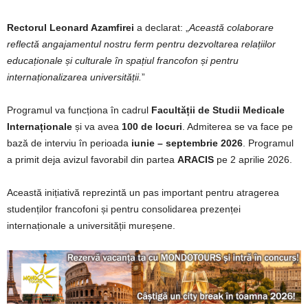
Rectorul Leonard Azamfirei
a declarat: „
Această colaborare
reflectă angajamentul nostru ferm pentru dezvoltarea relațiilor
educaționale și culturale în spațiul francofon și pentru
internaționalizarea universității.
”
Programul va funcționa în cadrul
Facultății de Studii Medicale
Internaționale
și va avea
100 de locuri
. Admiterea se va face pe
bază de interviu în perioada
iunie – septembrie 2026
. Programul
a primit deja avizul favorabil din partea
ARACIS
pe 2 aprilie 2026.
Această inițiativă reprezintă un pas important pentru atragerea
studenților francofoni și pentru consolidarea prezenței
internaționale a universității mureșene.