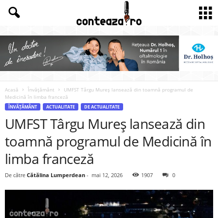
Acasă
Învățământ
UMFST Târgu Mureș lansează din toamnă programul de
Medicină în limba franceză
ÎNVĂȚĂMÂNT
ACTUALITATE
DE ACTUALITATE
UMFST Târgu Mureș lansează din
toamnă programul de Medicină în
limba franceză
De către
Cătălina Lumperdean
-
mai 12, 2026
1907
0