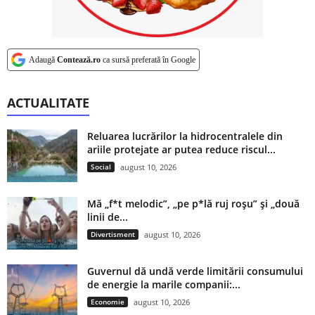
Adaugă
Contează.ro
ca sursă preferată în Google
ACTUALITATE
Reluarea lucrărilor la hidrocentralele din
ariile protejate ar putea reduce riscul...
Social
august 10, 2026
Mă „f*t melodic”, „pe p*lă ruj roșu” și „două
linii de...
Divertisment
august 10, 2026
Guvernul dă undă verde limitării consumului
de energie la marile companii:...
Economie
august 10, 2026