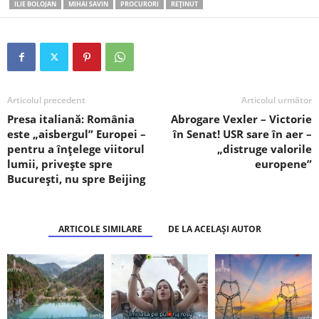
ILIE BOLOJAN
MIHAI SAVIN
PROCURORI
REȚINUT
Articolul precedent
Articolul următor
Presa italiană: România
Abrogare Vexler – Victorie
este „aisbergul” Europei –
în Senat! USR sare în aer –
pentru a înțelege viitorul
„distruge valorile
lumii, privește spre
europene”
București, nu spre Beijing
ARTICOLE SIMILARE
DE LA ACELAȘI AUTOR