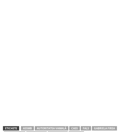
ETICHETE
ASSMB
AUTORITATEA VAMALĂ
CASS
FALS
GABRIELA FIREA