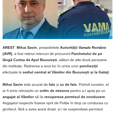
AREST
.
Mihai Savin
, președintele
Autorității Vamale Române
(AVR)
, a fost reținut miercuri de procurorii
Parchetului de pe
lângă Curtea de Apel București
, alături de alte două persoane
din instituție. Reținerea a avut loc în urma unor
percheziții
efectuate la
sediul central al Vămilor din București și la Galați
.
Mihai Savin
este acuzat de
fals
și
uz de fals
. Potrivit surselor, el
ar fi emis retroactiv un
ordin de misiune
pentru a-l ajuta pe un
angajat al Vămilor
să își
recupereze permisul de conducere
.
Angajatul respectiv fusese oprit de Poliție în timp ce conducea cu
girofarul, fără a avea acest drept, și i se suspendase permisul.