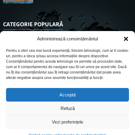
CATEGORIE POPULARĂ
6942
Actualitate
Administrează consimțământul
3867
De actualitate
Pentru a oferi cea mai bună experiență, folosim tehnologii, cum ar fi cookie-
2960
Social
uri, pentru a stoca și/sau accesa informațiile despre dispozitive.
Consimțământul pentru aceste tehnologii ne permite să procesăm date,
1732
Politic
cum ar fi comportamentul de navigare sau ID-uri unice pe acest site. Dacă
908
nu îți dai consimțământul sau îți retragi consimțământul dat poate avea
Economie
afecte negative asupra unor anumite funcționalități și funcții.
719
Administrație
567
Sănătate
Acceptă
Refuză
Cookies
Despre Noi
Termeni si conditii
Ultimele știri
Vezi preferințele
Oferta de publicitate
Contact