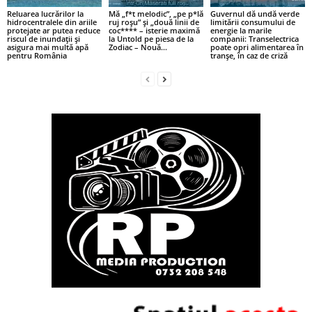
Reluarea lucrărilor la
Mă „f*t melodic”, „pe p*lă
Guvernul dă undă verde
hidrocentralele din ariile
ruj roșu” și „două linii de
limitării consumului de
protejate ar putea reduce
coc**** – isterie maximă
energie la marile
riscul de inundații și
la Untold pe piesa de la
companii: Transelectrica
asigura mai multă apă
Zodiac – Nouă...
poate opri alimentarea în
pentru România
tranșe, în caz de criză