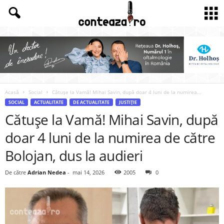
Acasă
Social
Cătușe la Vamă! Mihai Savin, după doar 4 luni de la numirea...
SOCIAL
ACTUALITATE
DE ACTUALITATE
JUSTIȚIE
Cătușe la Vamă! Mihai Savin, după
doar 4 luni de la numirea de către
Bolojan, dus la audieri
De către
Adrian Nedea
-
mai 14, 2026
2005
0