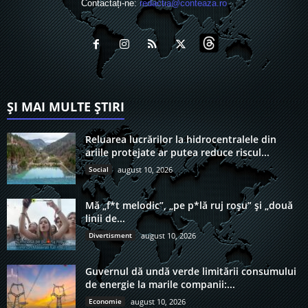
Contactați-ne:
redactia@conteaza.ro
ȘI MAI MULTE ȘTIRI
Reluarea lucrărilor la hidrocentralele din
ariile protejate ar putea reduce riscul...
Social
august 10, 2026
Mă „f*t melodic”, „pe p*lă ruj roșu” și „două
linii de...
Divertisment
august 10, 2026
Guvernul dă undă verde limitării consumului
de energie la marile companii:...
Economie
august 10, 2026