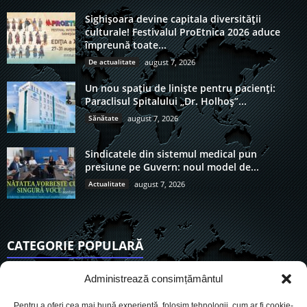
Sighișoara devine capitala diversității
culturale! Festivalul ProEtnica 2026 aduce
împreună toate...
De actualitate
august 7, 2026
Un nou spațiu de liniște pentru pacienți:
Paraclisul Spitalului „Dr. Holhoș”...
Sănătate
august 7, 2026
Sindicatele din sistemul medical pun
presiune pe Guvern: noul model de...
Actualitate
august 7, 2026
CATEGORIE POPULARĂ
6911
Actualitate
Administrează consimțământul
3838
De actualitate
Pentru a oferi cea mai bună experiență, folosim tehnologii, cum ar fi cookie-