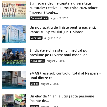
Sighișoara devine capitala diversității
culturale! Festivalul ProEtnica 2026 aduce
împreună toate...
De actualitate
august 7, 2026
Un nou spațiu de liniște pentru pacienți:
Paraclisul Spitalului „Dr. Holhoș”...
Sănătate
august 7, 2026
Sindicatele din sistemul medical pun
presiune pe Guvern: noul model de...
Actualitate
august 7, 2026
eMAG trece sub controlul total al Naspers –
unul dintre cei...
Social
august 7, 2026
Un elev de 14 ani a ucis șapte persoane
înainte de...
Social
august 7, 2026