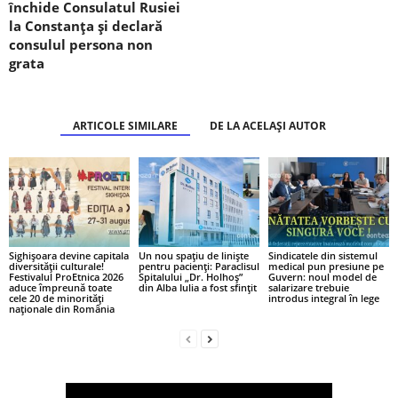
închide Consulatul Rusiei
la Constanța și declară
consulul persona non
grata
ARTICOLE SIMILARE
DE LA ACELAȘI AUTOR
Sighișoara devine capitala
Un nou spațiu de liniște
Sindicatele din sistemul
diversității culturale!
pentru pacienți: Paraclisul
medical pun presiune pe
Festivalul ProEtnica 2026
Spitalului „Dr. Holhoș”
Guvern: noul model de
aduce împreună toate
din Alba Iulia a fost sfințit
salarizare trebuie
cele 20 de minorități
introdus integral în lege
naționale din România