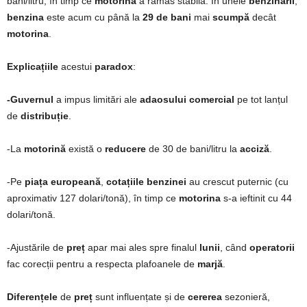
bani/litru, în timp ce
motorina
a rămas stabilă. În unele
benzinării
,
benzina
este acum cu până la
29 de bani
mai
scumpă
decât
motorina
.
Explicațiile
acestui
paradox
:
-Guvernul
a impus limitări ale
adaosului
comercial
pe tot lanțul
de
distribuție
.
-La
motorină
există o
reducere
de 30 de bani/litru la
acciză
.
-Pe
piața
europeană
,
cotațiile
benzinei
au crescut puternic (cu
aproximativ 127 dolari/tonă), în timp ce
motorina
s-a ieftinit cu 44
dolari/tonă.
-Ajustările de
preț
apar mai ales spre finalul
lunii
, când
operatorii
fac corecții pentru a respecta plafoanele de
marjă
.
Diferențele
de
preț
sunt influențate și de
cererea
sezonieră,