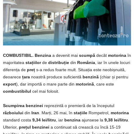
COMBUSTIBIL. Benzina
a devenit mai
scumpă
decât
motorina
în
majoritatea
stațiilor
de
distribuție
din
România
, iar în unele locuri
diferența de
preț
s-a redus foarte mult. Situația este neobișnuită,
deoarece
țara
noastră produce suficientă
benzină
(chiar și pentru
export
), dar importă o mare parte din
motorină
, care este
combustibilul
cel mai folosit.
Scumpirea
benzinei
reprezintă o premieră de la începutul
războiului
din
Iran
. Marți, 26 mai, în
stațiile
Rompetrol,
motorina
standard costa
9,34 lei/litru
, iar
benzina
ajunsese la
9,38 lei/litru
.
Ulterior,
prețul
benzinei
a continuat să crească cu încă 15-19