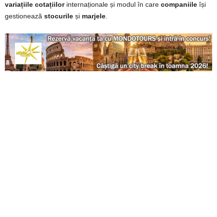
variațiile
cotațiilor
internaționale și modul în care
companiile
își
gestionează
stocurile
și
marjele
.