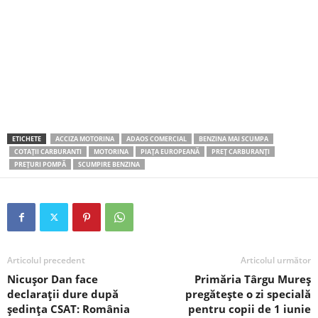
ETICHETE
ACCIZA MOTORINA
ADAOS COMERCIAL
BENZINA MAI SCUMPA
COTAȚII CARBURANTI
MOTORINA
PIAȚA EUROPEANĂ
PREȚ CARBURANȚI
PREȚURI POMPĂ
SCUMPIRE BENZINA
Articolul precedent
Articolul următor
Nicușor Dan face
Primăria Târgu Mureș
declarații dure după
pregătește o zi specială
ședința CSAT: România
pentru copii de 1 iunie