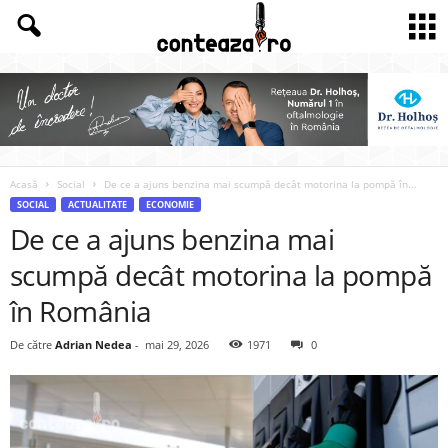
Acasă
Social
De ce a ajuns benzina mai scumpă decât motorina la pompă în...
SOCIAL
ACTUALITATE
ECONOMIE
De ce a ajuns benzina mai
scumpă decât motorina la pompă
în România
De către
Adrian Nedea
-
mai 29, 2026
1971
0