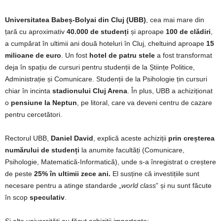
Universitatea Babeș-Bolyai din Cluj (UBB)
, cea mai mare din
țară cu aproximativ
40.000 de studenți
și aproape
100 de clădiri
,
a cumpărat în ultimii ani două hoteluri în Cluj, cheltuind aproape
15
milioane de euro
. Un fost
hotel de patru stele
a fost transformat
deja în spațiu de cursuri pentru studenții de la Științe Politice,
Administrație și Comunicare. Studenții de la Psihologie țin cursuri
chiar în incinta
stadionului Cluj Arena
. În plus, UBB a achiziționat
o
pensiune la Neptun
, pe litoral, care va deveni centru de cazare
pentru cercetători.
Rectorul UBB,
Daniel David
, explică aceste achiziții
prin creșterea
numărului de studenți
la anumite facultăți (Comunicare,
Psihologie, Matematică-Informatică), unde s-a înregistrat o creștere
de peste
25% în ultimii zece ani.
El susține că investițiile sunt
necesare pentru a atinge standarde „
world class
” și nu sunt făcute
în scop
speculativ
.
Și alte universități au făcut achiziții importante: