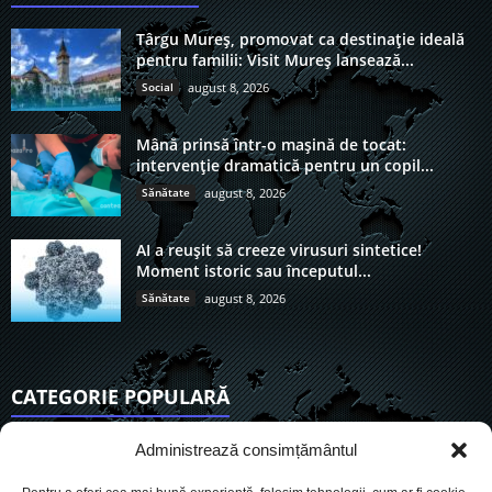
Târgu Mureș, promovat ca destinație ideală
pentru familii: Visit Mureș lansează...
Social
august 8, 2026
Mână prinsă într-o mașină de tocat:
intervenție dramatică pentru un copil...
Sănătate
august 8, 2026
AI a reușit să creeze virusuri sintetice!
Moment istoric sau începutul...
Sănătate
august 8, 2026
CATEGORIE POPULARĂ
6917
Actualitate
Administrează consimțământul
3843
De actualitate