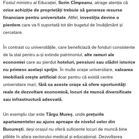
Fostul ministru al Educației,
Sorin Cîmpeanu
, atrage atenția că
orice achiziție de proprietăți trebuie să genereze resurse
financiare pentru universitate
. Altfel,
investiția devine o
pierdere
care va fi suportată tot din bugetul de învățământ și
cercetare.
În contrast cu universitățile, care beneficiază de fonduri consistente
de la stat pentru a-și extinde patrimoniul,
alte ramuri ale
economiei
care au pierdut
hoteluri, pensiuni sau clădiri istorice
nu primesc același sprijin
. În multe orașe universitare,
valoarea
imobiliară crește artificial
doar pentru că există centre
universitare mari,
fără ca aceste orașe să ofere oportunități
reale de dezvoltare economică, locuri de muncă diversificate
sau infrastructură adecvată.
Un exemplu clar este
Târgu Mureș
, unde
prețurile
apartamentelor au ajuns aproape de nivelul celor din
București
, deși orașul nu oferă suficiente locuri de muncă bine
plătite în afara sectorului medical și educațional. Dezvoltarea