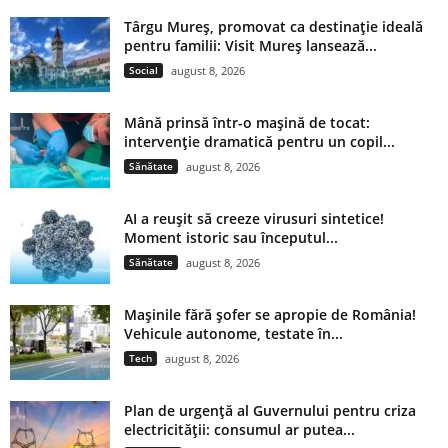
Târgu Mureș, promovat ca destinație ideală
pentru familii: Visit Mureș lansează...
Social
august 8, 2026
Mână prinsă într-o mașină de tocat:
intervenție dramatică pentru un copil...
Sănătate
august 8, 2026
AI a reușit să creeze virusuri sintetice!
Moment istoric sau începutul...
Sănătate
august 8, 2026
Mașinile fără șofer se apropie de România!
Vehicule autonome, testate în...
Tech
august 8, 2026
Plan de urgență al Guvernului pentru criza
electricității: consumul ar putea...