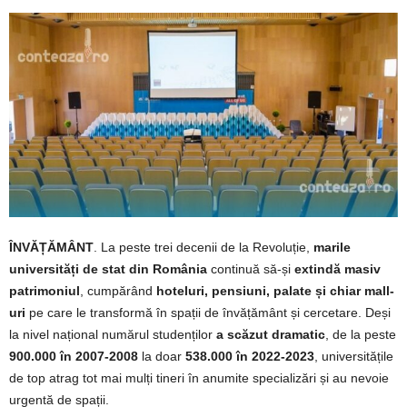
ÎNVĂȚĂMÂNT
. La peste trei decenii de la Revoluție,
marile
universități de stat din România
continuă să-și
extindă masiv
patrimoniul
, cumpărând
hoteluri, pensiuni, palate și chiar mall-
uri
pe care le transformă în spații de învățământ și cercetare. Deși
la nivel național numărul studenților
a scăzut dramatic
, de la peste
900.000 în 2007-2008
la doar
538.000 în 2022-2023
, universitățile
de top atrag tot mai mulți tineri în anumite specializări și au nevoie
urgentă de spații.