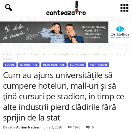
Acasă
Social
Cum au ajuns universitățile să cumpere hoteluri, mall-uri și să țină
cursuri...
SOCIAL
ACTUALITATE
DE ACTUALITATE
ECONOMIE
ÎNVĂȚĂMÂNT
Cum au ajuns universitățile să
cumpere hoteluri, mall-uri și să
țină cursuri pe stadion, în timp ce
alte industrii pierd clădirile fără
sprijin de la stat
De către
Adrian Nedea
-
iunie 3, 2026
1976
0