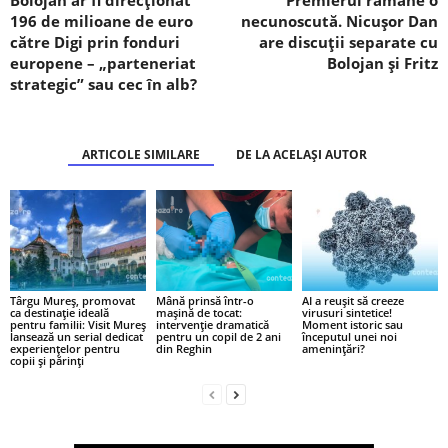
196 de milioane de euro
necunoscută. Nicușor Dan
către Digi prin fonduri
are discuții separate cu
europene – „parteneriat
Bolojan și Fritz
strategic” sau cec în alb?
ARTICOLE SIMILARE
DE LA ACELAȘI AUTOR
Târgu Mureș, promovat
Mână prinsă într-o
AI a reușit să creeze
ca destinație ideală
mașină de tocat:
virusuri sintetice!
pentru familii: Visit Mureș
intervenție dramatică
Moment istoric sau
lansează un serial dedicat
pentru un copil de 2 ani
începutul unei noi
experiențelor pentru
din Reghin
amenințări?
copii și părinți