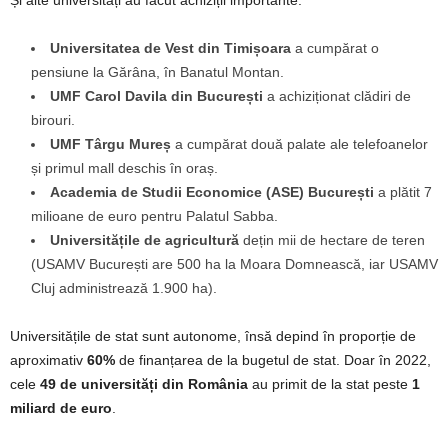
Universitatea de Vest din Timișoara
a cumpărat o
pensiune la Gărâna, în Banatul Montan.
UMF Carol Davila din București
a achiziționat clădiri de
birouri.
UMF Târgu Mureș
a cumpărat două palate ale telefoanelor
și primul mall deschis în oraș.
Academia de Studii Economice (ASE) București
a plătit 7
milioane de euro pentru Palatul Sabba.
Universitățile de agricultură
dețin mii de hectare de teren
(USAMV București are 500 ha la Moara Domnească, iar USAMV
Cluj administrează 1.900 ha).
Universitățile de stat sunt autonome, însă depind în proporție de
aproximativ
60%
de finanțarea de la bugetul de stat. Doar în 2022,
cele
49 de universități din România
au primit de la stat peste
1
miliard de euro
.