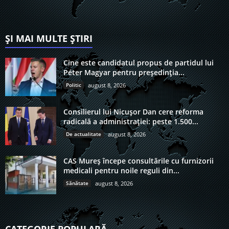
ȘI MAI MULTE ȘTIRI
Cine este candidatul propus de partidul lui
Péter Magyar pentru președinția...
Politic
august 8, 2026
Consilierul lui Nicușor Dan cere reforma
radicală a administrației: peste 1.500...
De actualitate
august 8, 2026
CAS Mureș începe consultările cu furnizorii
medicali pentru noile reguli din...
Sănătate
august 8, 2026