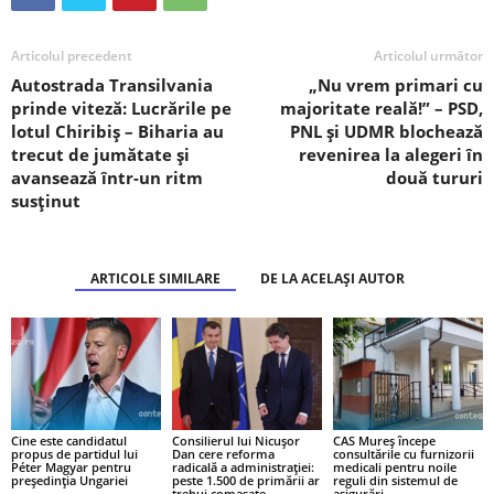
Articolul precedent
Articolul următor
Autostrada Transilvania
„Nu vrem primari cu
prinde viteză: Lucrările pe
majoritate reală!” – PSD,
lotul Chiribiș – Biharia au
PNL și UDMR blochează
trecut de jumătate și
revenirea la alegeri în
avansează într-un ritm
două tururi
susținut
ARTICOLE SIMILARE
DE LA ACELAȘI AUTOR
Cine este candidatul
Consilierul lui Nicușor
CAS Mureș începe
propus de partidul lui
Dan cere reforma
consultările cu furnizorii
Péter Magyar pentru
radicală a administrației:
medicali pentru noile
președinția Ungariei
peste 1.500 de primării ar
reguli din sistemul de
trebui comasate
asigurări