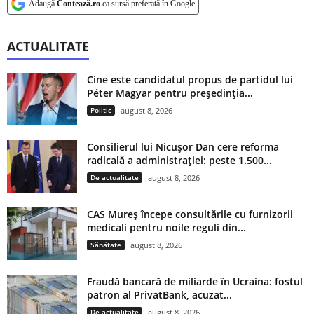
Adaugă
Contează.ro
ca sursă preferată în Google
ACTUALITATE
Cine este candidatul propus de partidul lui
Péter Magyar pentru președinția...
Politic
august 8, 2026
Consilierul lui Nicușor Dan cere reforma
radicală a administrației: peste 1.500...
De actualitate
august 8, 2026
CAS Mureș începe consultările cu furnizorii
medicali pentru noile reguli din...
Sănătate
august 8, 2026
Fraudă bancară de miliarde în Ucraina: fostul
patron al PrivatBank, acuzat...
De actualitate
august 8, 2026