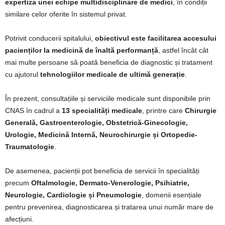
expertiza unei echipe multidisciplinare de medici
, în condiții
similare celor oferite în sistemul privat.
Potrivit conducerii spitalului,
obiectivul este facilitarea accesului
pacienților la medicină de înaltă performanță
, astfel încât cât
mai multe persoane să poată beneficia de diagnostic și tratament
cu ajutorul
tehnologiilor medicale de ultimă generație
.
În prezent, consultațiile și serviciile medicale sunt disponibile prin
CNAS în cadrul a
13 specialități medicale
, printre care
Chirurgie
Generală, Gastroenterologie, Obstetrică-Ginecologie,
Urologie, Medicină Internă, Neurochirurgie și Ortopedie-
Traumatologie
.
De asemenea, pacienții pot beneficia de servicii în specialități
precum
Oftalmologie, Dermato-Venerologie, Psihiatrie,
Neurologie, Cardiologie și Pneumologie
, domenii esențiale
pentru prevenirea, diagnosticarea și tratarea unui număr mare de
afecțiuni.