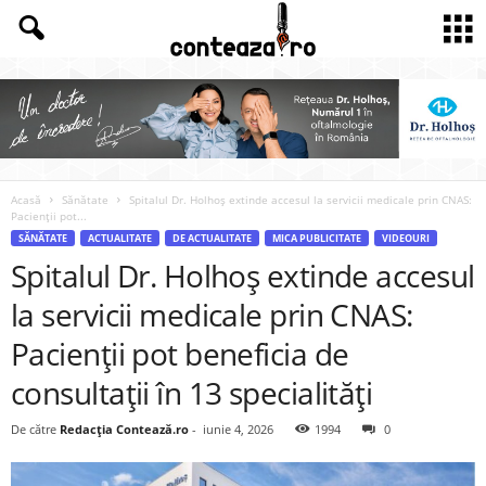
Acasă
Sănătate
Spitalul Dr. Holhoș extinde accesul la servicii medicale prin CNAS:
Pacienții pot...
SĂNĂTATE
ACTUALITATE
DE ACTUALITATE
MICA PUBLICITATE
VIDEOURI
Spitalul Dr. Holhoș extinde accesul
la servicii medicale prin CNAS:
Pacienții pot beneficia de
consultații în 13 specialități
De către
Redacția Contează.ro
-
iunie 4, 2026
1994
0