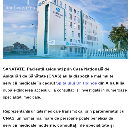
SĂNĂTATE
.
Pacienții asigurați prin Casa Națională de
Asigurări de Sănătate (CNAS) au la dispoziție mai multe
servicii medicale în cadrul
Spitalului Dr. Holhoș
din Alba Iulia
,
după extinderea accesului la consultații și investigații în numeroase
specialități medicale.
Reprezentanții unității medicale transmit că, prin
parteneriatul cu
CNAS
, un număr mai mare de persoane poate beneficia de
servicii medicale moderne, consultații de specialitate și