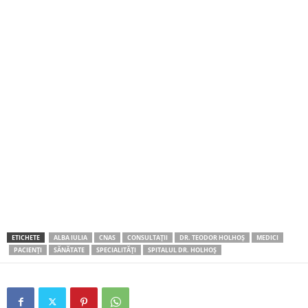
ETICHETE
ALBA IULIA
CNAS
CONSULTAȚII
DR. TEODOR HOLHOȘ
MEDICI
PACIENȚI
SĂNĂTATE
SPECIALITĂȚI
SPITALUL DR. HOLHOȘ