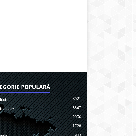
EGORIE POPULARĂ
6921
itate
3847
ualitate
2956
l
1728
c
903