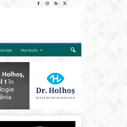
strație
Mai Multe