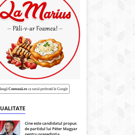
daugă
Contează.ro
ca sursă preferată în Google
UALITATE
Cine este candidatul propus
de partidul lui Péter Magyar
pentru președinția...