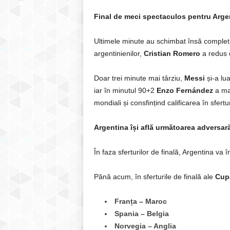
Final de meci spectaculos pentru Arge
Ultimele minute au schimbat însă complet 
argentinienilor,
Cristian Romero
a redus d
Doar trei minute mai târziu,
Messi
și-a lua
iar în minutul 90+2
Enzo Fernández
a mar
mondiali și consfințind calificarea în sfertu
Argentina își află următoarea adversar
În faza sferturilor de finală, Argentina va 
Până acum, în sferturile de finală ale
Cup
Franța – Maroc
Spania – Belgia
Norvegia – Anglia