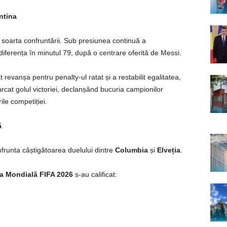
ntina
soarta confruntării. Sub presiunea continuă a
iferența în minutul 79, după o centrare oferită de Messi.
t revanșa pentru penalty-ul ratat și a restabilit egalitatea,
cat golul victoriei, declanșând bucuria campionilor
rile competiției.
ă
înfrunta câștigătoarea duelului dintre
Columbia
și
Elveția
.
a Mondială FIFA 2026
s-au calificat: