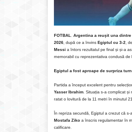
FOTBAL
.
Argentina a reușit una dintr
2026
, după ce a învins
Egiptul cu 3-2
, d
Messi
a întors rezultatul pe final și și-a a
memorabil cu reprezentativa condusă de
Egiptul a fost aproape de surpriza turn
Partida a început excelent pentru selecțion
Yasser Ibrahim
. Situația s-a complicat ș
ratat o lovitură de la 11 metri în minutul 21
În repriza secundă, Egiptul a crezut că s-
Mostafa Ziko
a înscris regulamentar în mi
calificare.