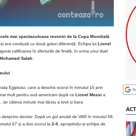
e cele mai spectaculoase reveniri de la Cupa Mondială
eși era condusă cu două goluri diferență. Echipa lui
Lionel
sigurat calificarea în sferturile de finală, în urma unui duel
Mohamed Salah
.
eului
ata Egiptului, care a deschis scorul în minutul 15 prin
A
i mai mult pentru sud-americani după ce
Lionel Messi
a
, iar câteva minute mai târziu a lovit și bara.
ACT
a desprins decisiv. După un gol anulat de VAR în minutul 58,
nutul 67 și a dus scorul la
2-0
, apropiindu-și echipa de