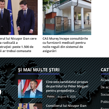
erul lui Nicușor Dan cere
CAS Mureș începe consultările
a radicală a
cu furnizorii medicali pentru
trației: peste 1.500 de
noile reguli din sistemul de
i ar trebui comasate
asigurări
ȘI MAI MULTE ȘTIRI
CAT
Actual
Cine este candidatul propus
de partidul lui Péter Magyar
De act
pentru președinția...
Socia
Politic
august 8, 2026
Politi
Consilierul lui Nicușor Dan