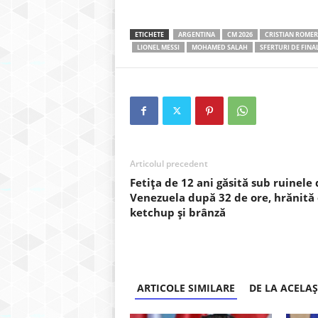
ETICHETE
ARGENTINA
CM 2026
CRISTIAN ROME
LIONEL MESSI
MOHAMED SALAH
SFERTURI DE FINA
Articolul precedent
Fetița de 12 ani găsită sub ruinele 
Venezuela după 32 de ore, hrănită
ketchup și brânză
ARTICOLE SIMILARE
DE LA ACELA