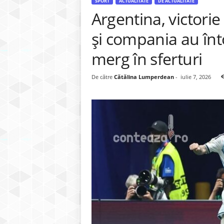
SPORT
ACTUALITATE
DE ACTUALITATE
Argentina, victorie
și compania au înto
merg în sferturi
De către
Cătălina Lumperdean
-
iulie 7, 2026