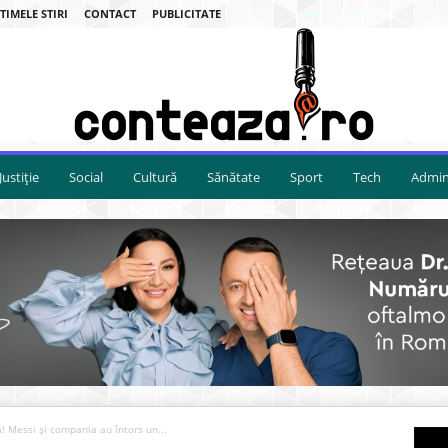
TIMELE STIRI
CONTACT
PUBLICITATE
Justiție
Social
Cultură
Sănătate
Sport
Tech
Admini
ră! Messi și compania au întors un...