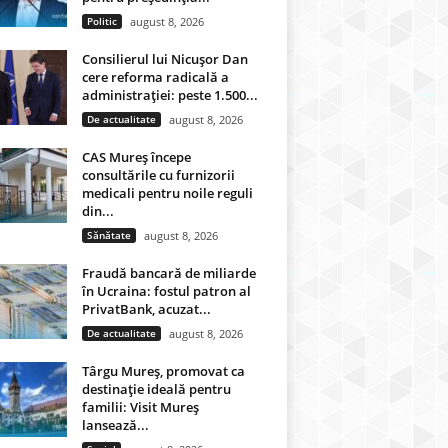
Politic
august 8, 2026
Consilierul lui Nicușor Dan
cere reforma radicală a
administrației: peste 1.500...
De actualitate
august 8, 2026
CAS Mureș începe
consultările cu furnizorii
medicali pentru noile reguli
din...
Sănătate
august 8, 2026
Fraudă bancară de miliarde
în Ucraina: fostul patron al
PrivatBank, acuzat...
De actualitate
august 8, 2026
Târgu Mureș, promovat ca
destinație ideală pentru
familii: Visit Mureș
lansează...