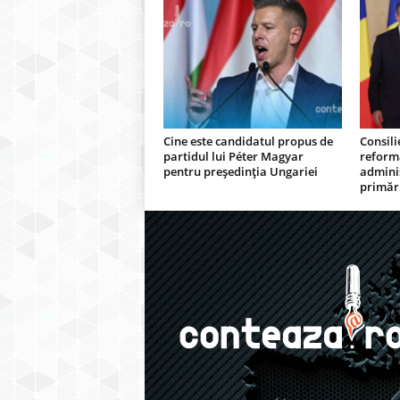
Cine este candidatul propus de
Consili
partidul lui Péter Magyar
reform
pentru președinția Ungariei
adminis
primări