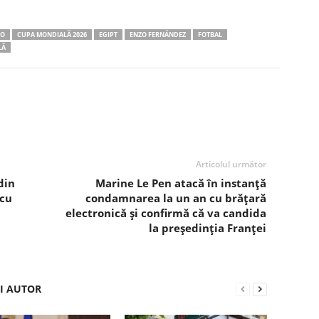
RO
CUPA MONDIALĂ 2026
EGIPT
ENZO FERNÁNDEZ
FOTBAL
LĂ
Articolul următor
din
Marine Le Pen atacă în instanță
 cu
condamnarea la un an cu brățară
electronică și confirmă că va candida
la președinția Franței
ȘI AUTOR