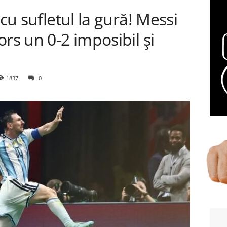
 cu sufletul la gură! Messi
rs un 0-2 imposibil și
1837
0