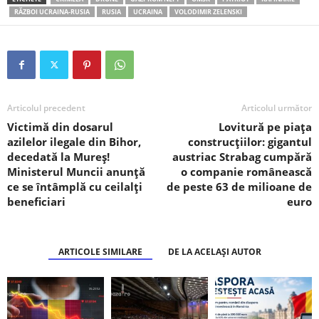
RĂZBOI UCRAINA-RUSIA
RUSIA
UCRAINA
VOLODIMIR ZELENSKI
Articolul precedent
Articolul următor
Victimă din dosarul
Lovitură pe piața
azilelor ilegale din Bihor,
construcțiilor: gigantul
decedată la Mureș!
austriac Strabag cumpără
Ministerul Muncii anunță
o companie românească
ce se întâmplă cu ceilalți
de peste 63 de milioane de
beneficiari
euro
ARTICOLE SIMILARE
DE LA ACELAȘI AUTOR