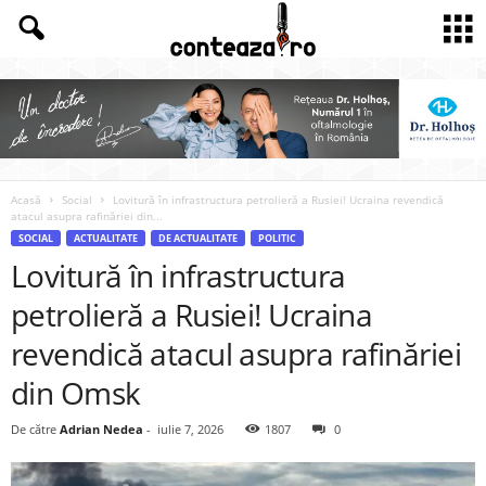
Acasă
Social
Lovitură în infrastructura petrolieră a Rusiei! Ucraina revendică
atacul asupra rafinăriei din...
SOCIAL
ACTUALITATE
DE ACTUALITATE
POLITIC
Lovitură în infrastructura
petrolieră a Rusiei! Ucraina
revendică atacul asupra rafinăriei
din Omsk
De către
Adrian Nedea
-
iulie 7, 2026
1807
0