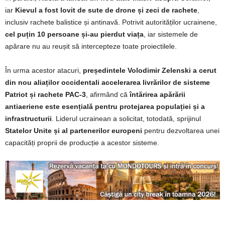
iar
Kievul a fost lovit de sute de drone și zeci de rachete
,
inclusiv rachete balistice și antinavă. Potrivit autorităților ucrainene,
cel puțin 10 persoane și-au pierdut viața
, iar sistemele de
apărare nu au reușit să intercepteze toate proiectilele.
În urma acestor atacuri,
președintele Volodimir Zelenski a cerut
din nou aliaților occidentali accelerarea livrărilor de sisteme
Patriot și rachete PAC-3
, afirmând că
întărirea apărării
antiaeriene este esențială pentru protejarea populației și a
infrastructurii
. Liderul ucrainean a solicitat, totodată, sprijinul
Statelor Unite și al partenerilor europeni
pentru dezvoltarea unei
capacități proprii de producție a acestor sisteme.