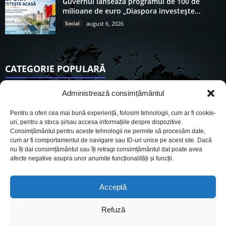
Guvernul lansează programul de 100 de
milioane de euro „Diaspora investește...
Social
august 6, 2026
CATEGORIE POPULARĂ
6901
Actualitate
Administrează consimțământul
3830
De actualitate
Pentru a oferi cea mai bună experiență, folosim tehnologii, cum ar fi cookie-
2950
Social
uri, pentru a stoca și/sau accesa informațiile despre dispozitive.
Consimțământul pentru aceste tehnologii ne permite să procesăm date,
1725
Politic
cum ar fi comportamentul de navigare sau ID-uri unice pe acest site. Dacă
899
nu îți dai consimțământul sau îți retragi consimțământul dat poate avea
Economie
afecte negative asupra unor anumite funcționalități și funcții.
718
Administrație
559
Sănătate
Acceptă
Refuză