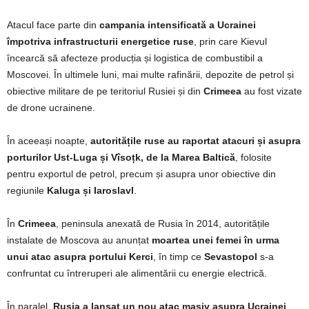
Atacul face parte din
campania intensificată a Ucrainei
împotriva infrastructurii energetice ruse
, prin care Kievul
încearcă să afecteze producția și logistica de combustibil a
Moscovei. În ultimele luni, mai multe rafinării, depozite de petrol și
obiective militare de pe teritoriul Rusiei și din
Crimeea
au fost vizate
de drone ucrainene.
În aceeași noapte,
autoritățile ruse au raportat atacuri și asupra
porturilor Ust-Luga și Vîsoțk, de la Marea Baltică
, folosite
pentru exportul de petrol, precum și asupra unor obiective din
regiunile
Kaluga și Iaroslavl
.
În
Crimeea
, peninsula anexată de Rusia în 2014, autoritățile
instalate de Moscova au anunțat
moartea unei femei în urma
unui atac asupra portului Kerci
, în timp ce
Sevastopol
s-a
confruntat cu întreruperi ale alimentării cu energie electrică.
În paralel,
Rusia a lansat un nou atac masiv asupra Ucrainei
,