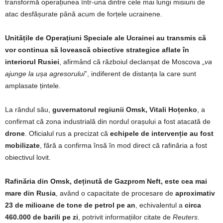
transformă operațiunea într-una dintre cele mai lungi misiuni de
atac desfășurate până acum de forțele ucrainene.
Unitățile de Operațiuni Speciale ale Ucrainei au transmis că
vor continua să lovească obiective strategice aflate în
interiorul Rusiei
, afirmând că războiul declanșat de Moscova „
va
ajunge la ușa agresorului
”, indiferent de distanța la care sunt
amplasate țintele.
La rândul său,
guvernatorul regiunii Omsk, Vitali Hoțenko
, a
confirmat că zona industrială din nordul orașului a fost atacată de
drone
. Oficialul rus a precizat că
echipele de intervenție au fost
mobilizate
, fără a confirma însă în mod direct că rafinăria a fost
obiectivul lovit.
Rafinăria din Omsk, deținută de Gazprom Neft, este cea mai
mare din Rusia
, având o capacitate de procesare de
aproximativ
23 de milioane de tone de petrol pe an
, echivalentul a
circa
460.000 de barili pe zi
, potrivit informațiilor citate de
Reuters
.