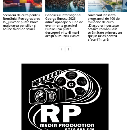
Scenariu de criză pentru
Concursul Internațional
Guvernul lansează
România! Retrogradarea
George Enescu 2026
programul de 100 de
la „junk” ar putea bloca
aduce aproape o lună de
milioane de euro
majorarea pensiilor și
evenimente gratuite!
„Diaspora investește
aduce tăieri de salarii
Publicul va putea
acasă”! Românii din
descoperi viitorii mari
străinătate primesc un
artiști ai muzicii clasice
sprijin uriaș pentru
afaceri în țară