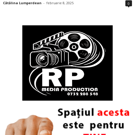
Cătălina Lumperdean
-
februarie 8, 2025
0