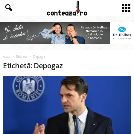
Acasă
Etichete
Depogaz
Etichetă: Depogaz