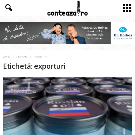
Acasă
Etichete
Exporturi
Etichetă: exporturi