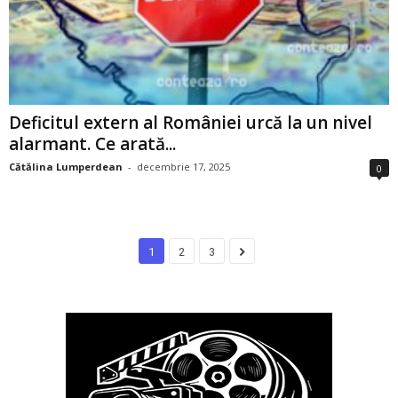
Deficitul extern al României urcă la un nivel
alarmant. Ce arată...
Cătălina Lumperdean
-
decembrie 17, 2025
0
1
2
3