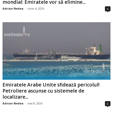
mondial: Emiratele vor să elimine...
Adrian Nedea
-
iunie 4, 2026
0
Emiratele Arabe Unite sfidează pericolul!
Petroliere ascunse cu sistemele de
localizare...
Adrian Nedea
-
mai 8, 2026
0