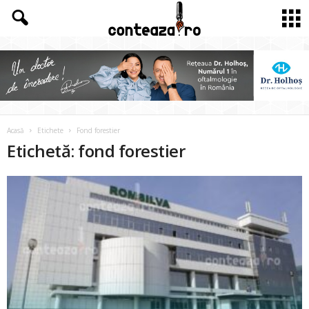
Acasă
Etichete
Fond forestier
Etichetă: fond forestier