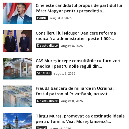
Cine este candidatul propus de partidul lui
Péter Magyar pentru președinția...
Politic
august 8, 2026
Consilierul lui Nicușor Dan cere reforma
radicală a administrației: peste 1.500...
De actualitate
august 8, 2026
CAS Mureș începe consultările cu furnizorii
medicali pentru noile reguli din...
Sănătate
august 8, 2026
Fraudă bancară de miliarde în Ucraina:
fostul patron al PrivatBank, acuzat...
De actualitate
august 8, 2026
Târgu Mureș, promovat ca destinație ideală
pentru familii: Visit Mureș lansează...
Social
august 8, 2026