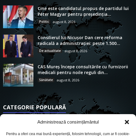
Cine este candidatul propus de partidul lui
Péter Magyar pentru președinția...
Politic
august 8, 2026
Consilierul lui Nicușor Dan cere reforma
radicală a administrației: peste 1.500...
De actualitate
august 8, 2026
CAS Mureș începe consultările cu furnizorii
medicali pentru noile reguli din...
Sănătate
august 8, 2026
CATEGORIE POPULARĂ
6921
Actualitate
Administrează consimțământul
3847
De actualitate
Pentru a oferi cea mai bună experiență, folosim tehnologii, cum ar fi cookie-