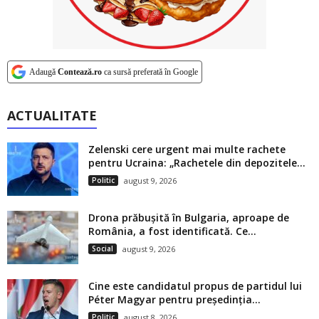
Adaugă
Contează.ro
ca sursă preferată în Google
ACTUALITATE
Zelenski cere urgent mai multe rachete
pentru Ucraina: „Rachetele din depozitele...
Politic
august 9, 2026
Drona prăbușită în Bulgaria, aproape de
România, a fost identificată. Ce...
Social
august 9, 2026
Cine este candidatul propus de partidul lui
Péter Magyar pentru președinția...
Politic
august 8, 2026