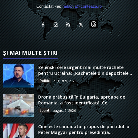
Contactați-ne:
redactia@conteaza.ro
ȘI MAI MULTE ȘTIRI
Zelenski cere urgent mai multe rachete
pentru Ucraina: „Rachetele din depozitele...
Politic
august 9, 2026
Drona prăbușită în Bulgaria, aproape de
România, a fost identificată. Ce...
Social
august 9, 2026
Cine este candidatul propus de partidul lui
Péter Magyar pentru președinția...