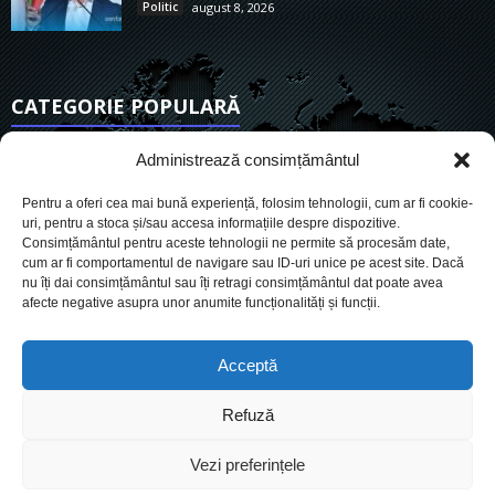
Politic
august 8, 2026
CATEGORIE POPULARĂ
6923
Actualitate
Administrează consimțământul
3849
De actualitate
Pentru a oferi cea mai bună experiență, folosim tehnologii, cum ar fi cookie-
2957
Social
uri, pentru a stoca și/sau accesa informațiile despre dispozitive.
Consimțământul pentru aceste tehnologii ne permite să procesăm date,
1729
Politic
cum ar fi comportamentul de navigare sau ID-uri unice pe acest site. Dacă
903
nu îți dai consimțământul sau îți retragi consimțământul dat poate avea
Economie
afecte negative asupra unor anumite funcționalități și funcții.
719
Administrație
564
Sănătate
Acceptă
Refuză
Cookies
Despre Noi
Termeni si conditii
Ultimele știri
Vezi preferințele
Oferta de publicitate
Contact