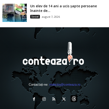
Un elev de 14 ani a ucis șapte persoane
înainte de...
Social
august 7, 2026
Contactați-ne:
redactia@conteaza.ro