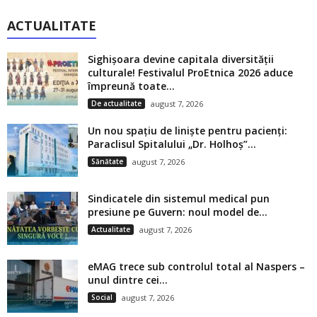
ACTUALITATE
Sighișoara devine capitala diversității
culturale! Festivalul ProEtnica 2026 aduce
împreună toate...
De actualitate
august 7, 2026
Un nou spațiu de liniște pentru pacienți:
Paraclisul Spitalului „Dr. Holhoș”...
Sănătate
august 7, 2026
Sindicatele din sistemul medical pun
presiune pe Guvern: noul model de...
Actualitate
august 7, 2026
eMAG trece sub controlul total al Naspers –
unul dintre cei...
Social
august 7, 2026