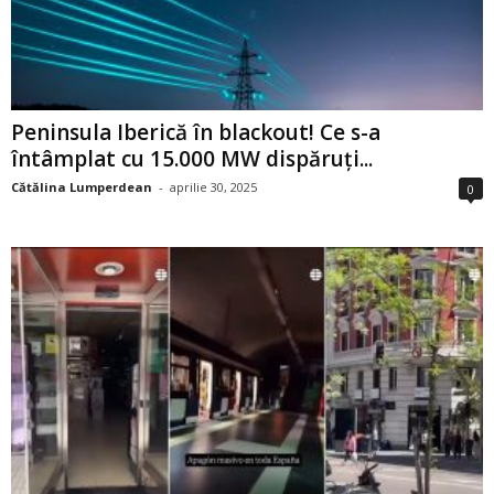
Peninsula Iberică în blackout! Ce s-a
întâmplat cu 15.000 MW dispăruți...
Cătălina Lumperdean
-
aprilie 30, 2025
0