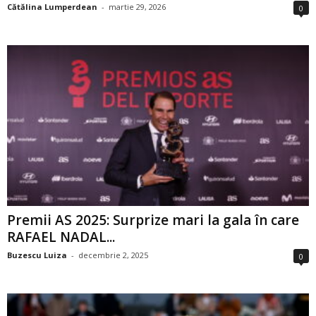
Cătălina Lumperdean
-
martie 29, 2026
0
Premii AS 2025: Surprize mari la gala în care
RAFAEL NADAL...
Buzescu Luiza
-
decembrie 2, 2025
0