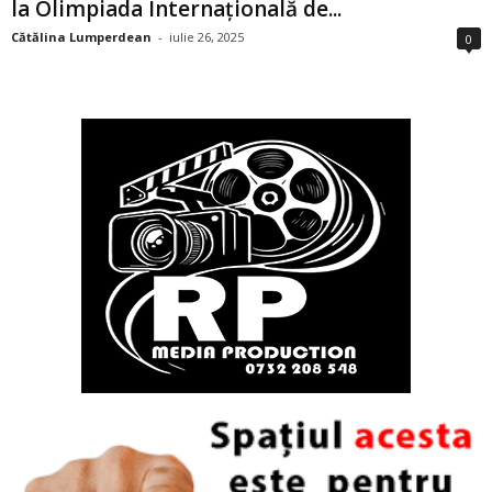
la Olimpiada Internațională de...
Cătălina Lumperdean
-
iulie 26, 2025
0