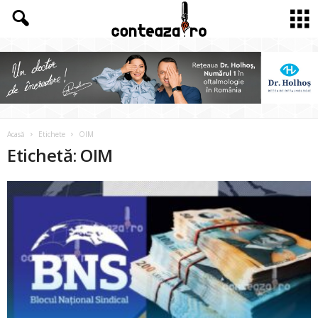
Acasă
Etichete
OIM
Etichetă: OIM