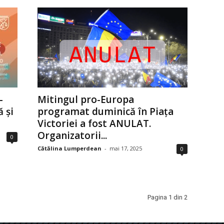
–
Mitingul pro-Europa
 și
programat duminică în Piața
Victoriei a fost ANULAT.
Organizatorii...
0
Cătălina Lumperdean
-
mai 17, 2025
0
Pagina 1 din 2