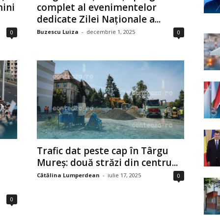
mini
complet al evenimentelor
dedicate Zilei Naționale a...
Buzescu Luiza
-
decembrie 1, 2025
0
0
Trafic dat peste cap în Târgu
Mureș: două străzi din centru...
Cătălina Lumperdean
-
iulie 17, 2025
0
0