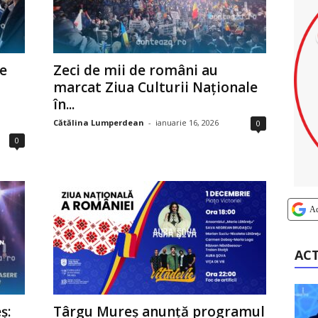
le
Zeci de mii de români au
marcat Ziua Culturii Naționale
în...
Cătălina Lumperdean
-
ianuarie 16, 2026
0
0
A
AC
ș:
Târgu Mureș anunță programul