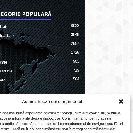
EGORIE POPULARĂ
6923
itate
3849
ualitate
2957
l
1729
c
903
omie
719
istrație
564
ate
Administrează consimțământul
ri cea mai bună experiență, folosim tehnologii, cum ar fi cookie-uri, pentru a
 accesa informațiile despre dispozitive. Consimțământul pentru aceste
e permite să procesăm date, cum ar fi comportamentul de navigare sau ID-uri
st site. Dacă nu îți dai consimțământul sau îți retragi consimțământul dat