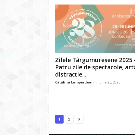
Zilele Târgumureșene 2025 
Patru zile de spectacole, artă
distracție...
Cătălina Lumperdean
-
iunie 25, 2025
1
2