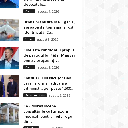
depozitele...
Politic
august 9, 2026
Drona prăbușită în Bulgaria,
aproape de România, a fost
identificată. Ce...
Social
august 9, 2026
Cine este candidatul propus
de partidul lui Péter Magyar
pentru președinția...
Politic
august 8, 2026
Consilierul lui Nicușor Dan
cere reforma radicală a
administrației: peste 1.500...
De actualitate
august 8, 2026
CAS Mureș începe
consultările cu furnizorii
medicali pentru noile reguli
din...