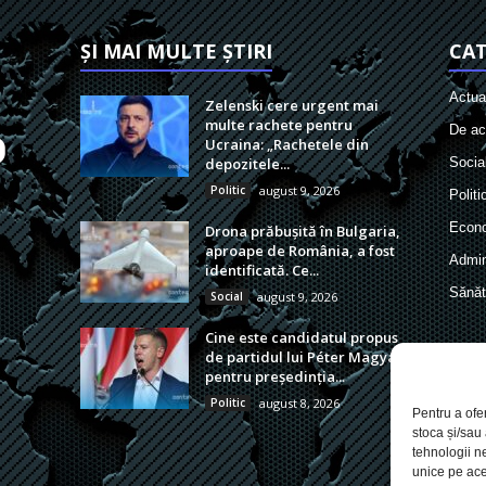
ȘI MAI MULTE ȘTIRI
CAT
Actual
Zelenski cere urgent mai
multe rachete pentru
De act
Ucraina: „Rachetele din
depozitele...
Socia
Politic
august 9, 2026
Politi
Econ
Drona prăbușită în Bulgaria,
aproape de România, a fost
Admin
identificată. Ce...
Sănăt
Social
august 9, 2026
Cine este candidatul propus
de partidul lui Péter Magyar
pentru președinția...
Politic
august 8, 2026
Pentru a ofe
stoca și/sau
tehnologii n
unice pe ace