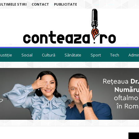
ULTIMELE STIRI
CONTACT
PUBLICITATE
Justiție
Social
Cultură
Sănătate
Sport
Tech
Admin