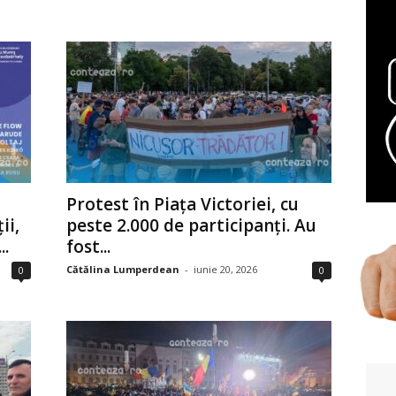
Protest în Piața Victoriei, cu
ii,
peste 2.000 de participanți. Au
..
fost...
Cătălina Lumperdean
-
iunie 20, 2026
0
0