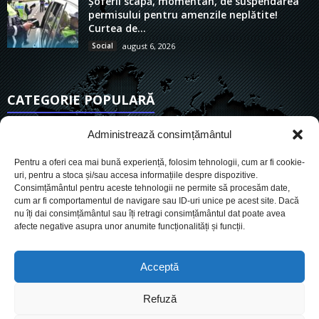
Șoferii scapă, momentan, de suspendarea
permisului pentru amenzile neplătite!
Curtea de...
Social
august 6, 2026
CATEGORIE POPULARĂ
6894
Actualitate
Administrează consimțământul
3825
De actualitate
Pentru a oferi cea mai bună experiență, folosim tehnologii, cum ar fi cookie-
2945
Social
uri, pentru a stoca și/sau accesa informațiile despre dispozitive.
Consimțământul pentru aceste tehnologii ne permite să procesăm date,
1725
Politic
cum ar fi comportamentul de navigare sau ID-uri unice pe acest site. Dacă
896
nu îți dai consimțământul sau îți retragi consimțământul dat poate avea
Economie
afecte negative asupra unor anumite funcționalități și funcții.
717
Administrație
559
Sănătate
Acceptă
Refuză