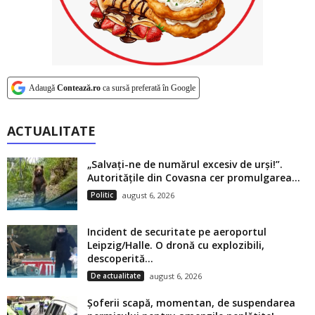
Adaugă
Contează.ro
ca sursă preferată în Google
ACTUALITATE
„Salvați-ne de numărul excesiv de urși!”.
Autoritățile din Covasna cer promulgarea...
Politic
august 6, 2026
Incident de securitate pe aeroportul
Leipzig/Halle. O dronă cu explozibili,
descoperită...
De actualitate
august 6, 2026
Șoferii scapă, momentan, de suspendarea