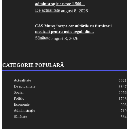
administrației: peste 1.500...
De actualitate
august 8, 2026
CAS Mureș începe consultările cu furnizorii
medicali pentru noile reguli din...
Sănătate
august 8, 2026
CATEGORIE POPULARĂ
Actualitate
6921
De actualitate
3847
Social
2956
Politic
1728
Economie
903
Administrație
719
Sănătate
564