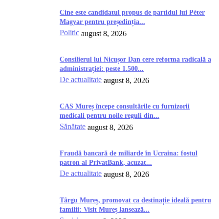
Cine este candidatul propus de partidul lui Péter
Magyar pentru președinția...
Politic
august 8, 2026
Consilierul lui Nicușor Dan cere reforma radicală a
administrației: peste 1.500...
De actualitate
august 8, 2026
CAS Mureș începe consultările cu furnizorii
medicali pentru noile reguli din...
Sănătate
august 8, 2026
Fraudă bancară de miliarde în Ucraina: fostul
patron al PrivatBank, acuzat...
De actualitate
august 8, 2026
Târgu Mureș, promovat ca destinație ideală pentru
familii: Visit Mureș lansează...