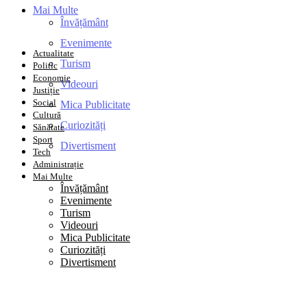
Mai Multe
Învățământ
adresa dvs de email
Evenimente
Actualitate
Turism
Politic
Economie
Videouri
Justiție
Social
Mica Publicitate
Cultură
Curiozități
Sănătate
Sport
Divertisment
Tech
Administrație
Mai Multe
Învățământ
Evenimente
Turism
Videouri
Mica Publicitate
Curiozități
Divertisment