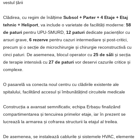
vestul țării​
Clădirea, cu regim de înălțime
Subsol + Parter + 4 Etaje + Etaj
tehnic + Heliport
, va include o varietate de facilități moderne:
58
de paturi
pentru UPU-SMURD,
12 paturi
dedicate pacienților cu
arsuri grave,
6 rezerve
pentru cazuri intermediare și post-critici,
precum și o secție de microchirurgie și chirurgie reconstructivă cu
cinci paturi. De asemenea, blocul operator cu
25 de săli
și secția
de terapie intensivă cu
27 de paturi
vor deservi cazurile critice și
complexe.
O pasarelă va conecta noul centru cu clădirile existente ale
spitalului, facilitând accesul și îmbunătățind circuitele medicale​
Construcția a avansat semnificativ, echipa Erbașu finalizând
compartimentarea și tencuirea primelor etaje, iar în prezent se
lucrează la armarea și cofrarea structurii la etajul al treilea.
De asemenea, se instalează cablurile și sistemele HVAC, elemente