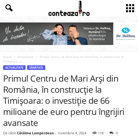
Acasă
Actualitate
Primul Centru de Mari Arși din România, în construcție la
Timișoara: o...
ACTUALITATE
SĂNĂTATE
Primul Centru de Mari Arși din
România, în construcție la
Timișoara: o investiție de 66
milioane de euro pentru îngrijiri
avansate
De către
Cătălina Lumperdean
-
noiembrie 4, 2024
118
0