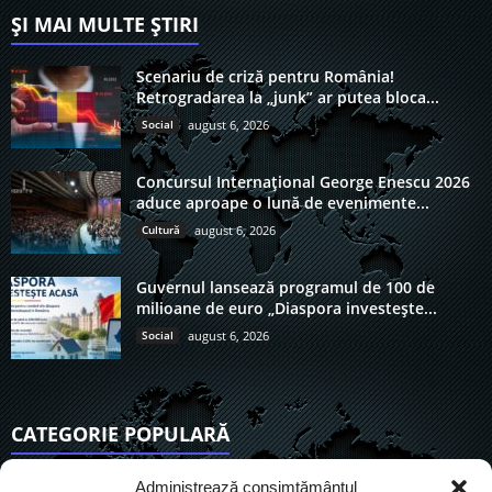
ȘI MAI MULTE ȘTIRI
Scenariu de criză pentru România!
Retrogradarea la „junk” ar putea bloca...
Social
august 6, 2026
Concursul Internațional George Enescu 2026
aduce aproape o lună de evenimente...
Cultură
august 6, 2026
Guvernul lansează programul de 100 de
milioane de euro „Diaspora investește...
Social
august 6, 2026
CATEGORIE POPULARĂ
6901
Actualitate
Administrează consimțământul