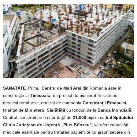
SĂNĂTATE
. Primul
Centru de Mari Arși
din România este în
construcție la
Timișoara
, un proiect de pionierat în sistemul
medical românesc, realizat de compania
Construcții Erbașu
și
finanțat de
Ministerul Sănătății
cu fonduri de la
Banca Mondială
.
Centrul, construit pe o suprafață de
21.000 mp
în cadrul
Spitalului
Clinic Județean de Urgență „Pius Brînzeu”
, va oferi capacități
medicale esențiale pentru tratarea pacienților cu arsuri severe din