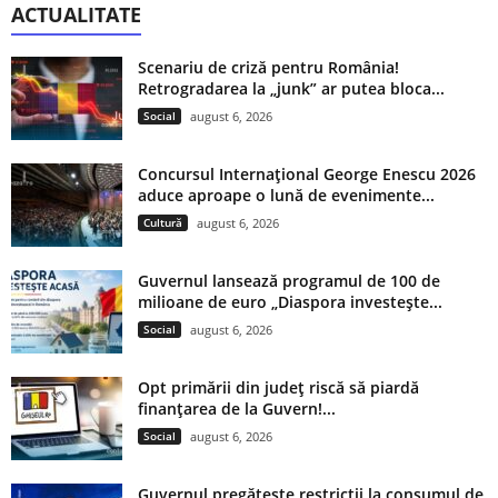
ACTUALITATE
Scenariu de criză pentru România!
Retrogradarea la „junk” ar putea bloca...
Social
august 6, 2026
Concursul Internațional George Enescu 2026
aduce aproape o lună de evenimente...
Cultură
august 6, 2026
Guvernul lansează programul de 100 de
milioane de euro „Diaspora investește...
Social
august 6, 2026
Opt primării din județ riscă să piardă
finanțarea de la Guvern!...
Social
august 6, 2026
Guvernul pregătește restricții la consumul de