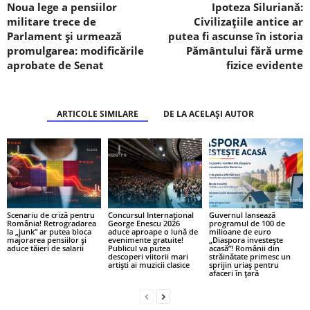
Noua lege a pensiilor
Ipoteza Siluriană:
militare trece de
Civilizațiile antice ar
Parlament și urmează
putea fi ascunse în istoria
promulgarea: modificările
Pământului fără urme
aprobate de Senat
fizice evidente
ARTICOLE SIMILARE
DE LA ACELAȘI AUTOR
Scenariu de criză pentru
Concursul Internațional
Guvernul lansează
România! Retrogradarea
George Enescu 2026
programul de 100 de
la „junk” ar putea bloca
aduce aproape o lună de
milioane de euro
majorarea pensiilor și
evenimente gratuite!
„Diaspora investește
aduce tăieri de salarii
Publicul va putea
acasă”! Românii din
descoperi viitorii mari
străinătate primesc un
artiști ai muzicii clasice
sprijin uriaș pentru
afaceri în țară