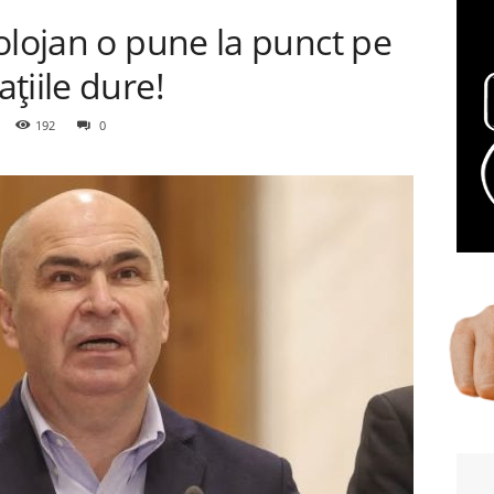
olojan o pune la punct pe
țiile dure!
192
0