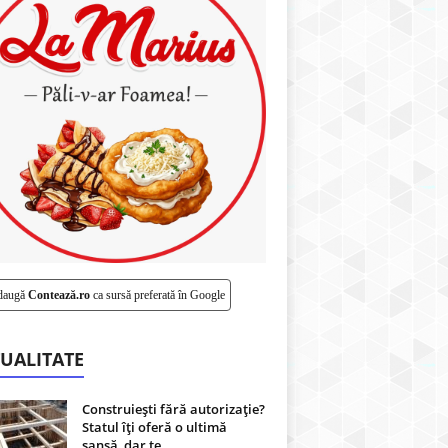
daugă
Contează.ro
ca sursă preferată în Google
UALITATE
Construiești fără autorizație?
Statul îți oferă o ultimă
șansă, dar te...