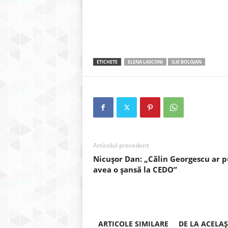
ETICHETE
ELENA LASCONI
ILIE BOLOJAN
Articolul precedent
Nicușor Dan: „Călin Georgescu ar 
avea o șansă la CEDO”
ARTICOLE SIMILARE
DE LA ACELA