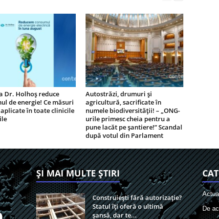
a Dr. Holhoș reduce
Autostrăzi, drumuri și
ul de energie! Ce măsuri
agricultură, sacrificate în
aplicate în toate clinicile
numele biodiversității! – „ONG-
ile
urile primesc cheia pentru a
pune lacăt pe șantiere!” Scandal
după votul din Parlament
ȘI MAI MULTE ȘTIRI
CAT
Actual
Construiești fără autorizație?
Statul îți oferă o ultimă
De act
șansă, dar te...