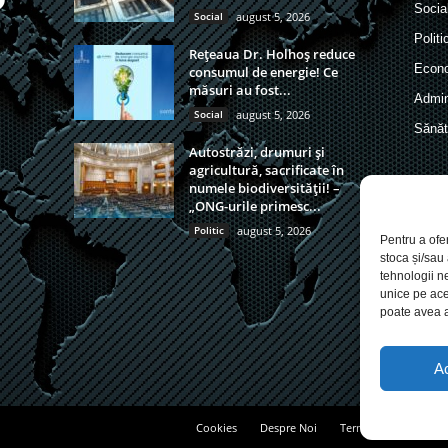
Socia
Social
august 5, 2026
Politi
Rețeaua Dr. Holhoș reduce
Econ
consumul de energie! Ce
măsuri au fost...
Admin
Social
august 5, 2026
Sănăt
Autostrăzi, drumuri și
agricultură, sacrificate în
numele biodiversității! –
„ONG-urile primesc...
Politic
august 5, 2026
Pentru a ofe
stoca și/sau
tehnologii n
unice pe ace
poate avea a
A
Cookies
Despre Noi
Termeni si conditii