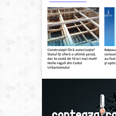
Construiești fără autorizație?
Rețeau
Statul îți oferă o ultimă șansă,
consum
dar te costă de 10 ori mai mult!
au fost 
Noile reguli din Codul
și optic
Urbanismului