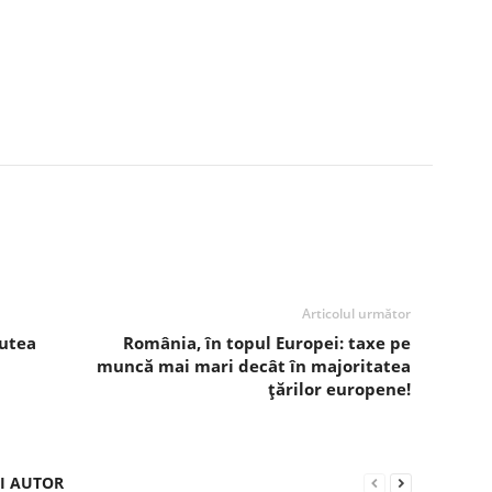
Articolul următor
putea
România, în topul Europei: taxe pe
muncă mai mari decât în majoritatea
țărilor europene!
ȘI AUTOR