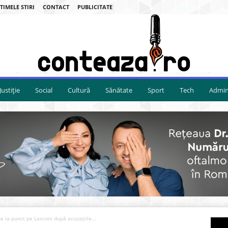
TIMELE STIRI
CONTACT
PUBLICITATE
Justiție
Social
Cultură
Sănătate
Sport
Tech
Admini
e la punct pe Lasconi după acuzațiile...