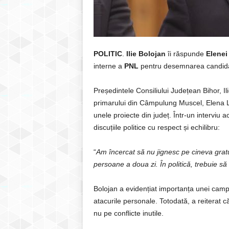
POLITIC
.
Ilie Bolojan
îi răspunde
Elenei
interne a
PNL
pentru desemnarea candidatu
Președintele Consiliului Județean Bihor, Ili
primarului din Câmpulung Muscel, Elena Las
unele proiecte din județ. Într-un interviu 
discuțiile politice cu respect și echilibru:
“
Am încercat să nu jignesc pe cineva gratu
persoane a doua zi. În politică, trebuie să
Bolojan a evidențiat importanța unei campa
atacurile personale. Totodată, a reiterat că
nu pe conflicte inutile.