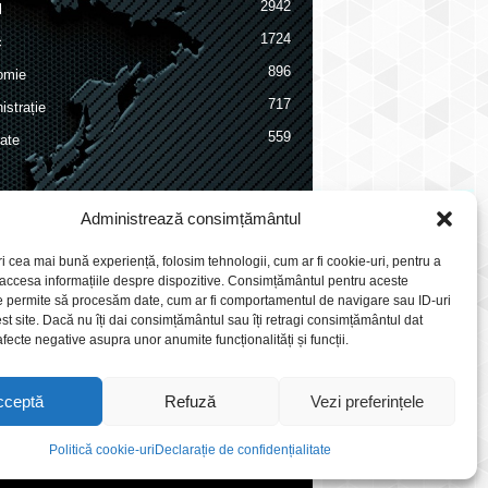
2942
l
1724
c
896
omie
717
istrație
559
ate
Administrează consimțământul
ri cea mai bună experiență, folosim tehnologii, cum ar fi cookie-uri, pentru a
 accesa informațiile despre dispozitive. Consimțământul pentru aceste
e permite să procesăm date, cum ar fi comportamentul de navigare sau ID-uri
st site. Dacă nu îți dai consimțământul sau îți retragi consimțământul dat
fecte negative asupra unor anumite funcționalități și funcții.
cceptă
Refuză
Vezi preferințele
Politică cookie-uri
Declarație de confidențialitate
Ultimele știri
Oferta de publicitate
Contact