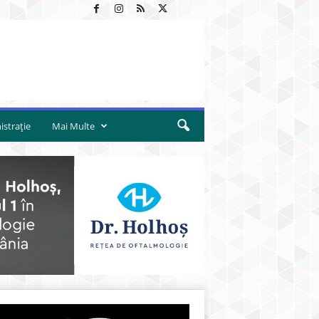
strație
Mai Multe