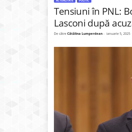
ACTUALITATE
POLITIC
Tensiuni în PNL: B
Lasconi după acuza
De către
Cătălina Lumperdean
-
ianuarie 5, 2025