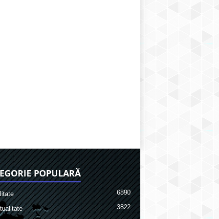
EGORIE POPULARĂ
6890
itate
3822
ualitate