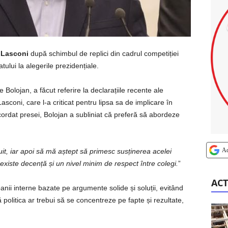
 Lasconi
după schimbul de replici din cadrul competiției
lui la alegerile prezidențiale.
e Bolojan, a făcut referire la declarațiile recente ale
coni, care l-a criticat pentru lipsa sa de implicare în
acordat presei, Bolojan a subliniat că preferă să abordeze
A
it, iar apoi să mă aștept să primesc susținerea acelei
 existe decență și un nivel minim de respect între colegi.
”
ACT
nii interne bazate pe argumente solide și soluții, evitând
 politica ar trebui să se concentreze pe fapte și rezultate,