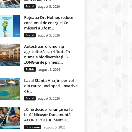
Social
august 5, 2026
Rețeaua Dr. Holhoș reduce
consumul de energie! Ce
măsuri au fost...
Social
august 5, 2026
Autostrăzi, drumuri și
agricultură, sacrificate în
numele biodiversității! –
„ONG-urile primesc...
Politic
august 5, 2026
Lacul Sfânta Ana, în pericol
din cauza unei specii invazive
de...
Social
august 5, 2026
„Cine decide renunțarea la
leu?” Nicușor Dan anunță
ACORD POLITIC pentru...
Economie
august 5, 2026