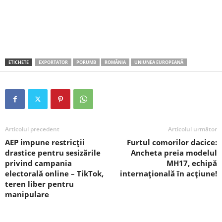
ETICHETE
EXPORTATOR
PORUMB
ROMÂNIA
UNIUNEA EUROPEANĂ
Articolul precedent
Articolul următor
AEP impune restricții
Furtul comorilor dacice:
drastice pentru sesizările
Ancheta preia modelul
privind campania
MH17, echipă
electorală online – TikTok,
internațională în acțiune!
teren liber pentru
manipulare