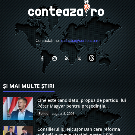
Contactați-ne:
redactia@conteaza.ro
ȘI MAI MULTE ȘTIRI
Cine este candidatul propus de partidul lui
Péter Magyar pentru președinția...
Politic
august 8, 2026
Consilierul lui Nicușor Dan cere reforma
radicală a administrației: peste 1.500...