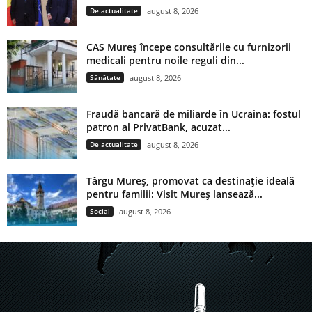
De actualitate
august 8, 2026
CAS Mureș începe consultările cu furnizorii
medicali pentru noile reguli din...
Sănătate
august 8, 2026
Fraudă bancară de miliarde în Ucraina: fostul
patron al PrivatBank, acuzat...
De actualitate
august 8, 2026
Târgu Mureș, promovat ca destinație ideală
pentru familii: Visit Mureș lansează...
Social
august 8, 2026