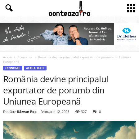
Acasă
Economie
România devine principalul exportator de porumb din Uniunea
Europeană
ECONOMIE
ACTUALITATE
România devine principalul
exportator de porumb din
Uniunea Europeană
De către
Răzvan Pop
-
februarie 12, 2025
327
0