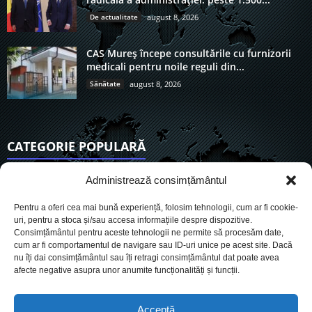
De actualitate
august 8, 2026
CAS Mureș începe consultările cu furnizorii
medicali pentru noile reguli din...
Sănătate
august 8, 2026
CATEGORIE POPULARĂ
6921
Actualitate
Administrează consimțământul
3847
De actualitate
Pentru a oferi cea mai bună experiență, folosim tehnologii, cum ar fi cookie-
2956
Social
uri, pentru a stoca și/sau accesa informațiile despre dispozitive.
Consimțământul pentru aceste tehnologii ne permite să procesăm date,
1728
Politic
cum ar fi comportamentul de navigare sau ID-uri unice pe acest site. Dacă
903
nu îți dai consimțământul sau îți retragi consimțământul dat poate avea
Economie
afecte negative asupra unor anumite funcționalități și funcții.
719
Administrație
564
Sănătate
Acceptă