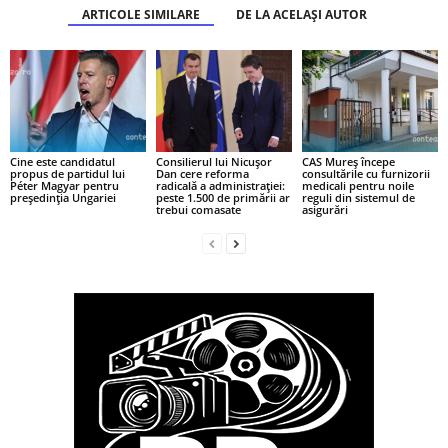
ARTICOLE SIMILARE
DE LA ACELAȘI AUTOR
Cine este candidatul
Consilierul lui Nicușor
CAS Mureș începe
propus de partidul lui
Dan cere reforma
consultările cu furnizorii
Péter Magyar pentru
radicală a administrației:
medicali pentru noile
președinția Ungariei
peste 1.500 de primării ar
reguli din sistemul de
trebui comasate
asigurări