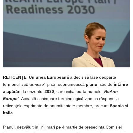
RETICENȚE
.
Uniunea Europeană
a decis să lase deoparte
termenul „
reînarmeze
” și să redenumească
planul
său de
întărire
a apărării
la orizontul
2030
, care inițial purta numele „
ReArm
Europe
”. Această schimbare terminologică vine ca răspuns la
reticențele exprimate de anumite state membre, precum
Spania
și
Italia
.
Planul, dezvăluit în linii mari pe 4 martie de președinta Comisiei