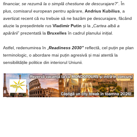
financiar, se rezumă la o simplă chestiune de descurajare?
”. În
plus, comisarul european pentru apărare,
Andrius Kubilius
, a
avertizat recent că nu trebuie să ne bazăm pe descurajare, făcând
aluzie la președintele rus
Vladimir Putin
și la „
Cartea albă a
apărării
” prezentată la
Bruxelles
în cadrul planului inițial.
Astfel, redenumirea în „
Readiness 2030”
reflectă, cel puțin pe plan
terminologic, o abordare mai puțin agresivă și mai atentă la
sensibilitățile politice din interiorul Uniunii.