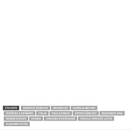
ETICHETE
ANDRIUS KUBILIUS
BRUXELLES
GIORGIA MELONI
ÎNTĂRIRE A APĂRĂRII
ITALIA
PAULA PINHO
PEDRO SÁNCHEZ
READINESS 2030
REARM EUROPE
SPANIA
UNIUNEA EUROPEANĂ
URSULA VON DER LEYEN
VLADIMIR PUTIN