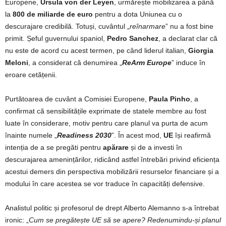
Europene,
Ursula von der Leyen
, urmărește mobilizarea a până
la
800 de miliarde de euro
pentru a dota Uniunea cu o
descurajare credibilă. Totuși, cuvântul „
reînarmare
” nu a fost bine
primit. Șeful guvernului spaniol,
Pedro Sanchez
, a declarat clar că
nu este de acord cu acest termen, pe când liderul italian,
Giorgia
Meloni
, a considerat că denumirea „
ReArm Europe
” induce în
eroare cetățenii.
Purtătoarea de cuvânt a Comisiei Europene,
Paula Pinho
, a
confirmat că sensibilitățile exprimate de statele membre au fost
luate în considerare, motiv pentru care planul va purta de acum
înainte numele „
Readiness 2030
”. În acest mod,
UE
își reafirmă
intenția de a se pregăti pentru
apărare
și de a investi în
descurajarea amenințărilor, ridicând astfel întrebări privind eficiența
acestui demers din perspectiva mobilizării resurselor financiare și a
modului în care acestea se vor traduce în capacități defensive.
Analistul politic și profesorul de drept Alberto Alemanno s-a întrebat
ironic: „
Cum se pregătește UE să se apere? Redenumindu-și planul