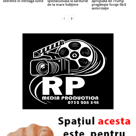
extreme în întreaga lume
spectaculoasă la săriturile
apropiată de Trump
de la mare înălțime
pregătește foraje fără
autorizație