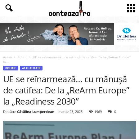
Acasă
Politic
UE se reînarmează… cu mănușă de catifea: De la „ReArm Europe”
la...
POLITIC
ACTUALITATE
UE se reînarmează… cu mănușă
de catifea: De la „ReArm Europe”
la „Readiness 2030”
De către
Cătălina Lumperdean
-
martie 23, 2025
1969
0