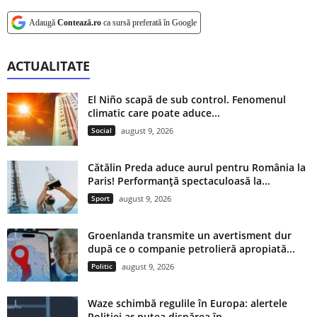
Adaugă
Contează.ro
ca sursă preferată în Google
ACTUALITATE
El Niño scapă de sub control. Fenomenul
climatic care poate aduce...
Social
august 9, 2026
Cătălin Preda aduce aurul pentru România la
Paris! Performanță spectaculoasă la...
Sport
august 9, 2026
Groenlanda transmite un avertisment dur
după ce o companie petrolieră apropiată...
Politic
august 9, 2026
Waze schimbă regulile în Europa: alertele
Poliției ar putea dispărea în...