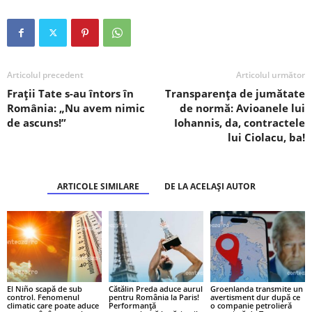
Articolul precedent
Articolul următor
Frații Tate s-au întors în
Transparența de jumătate
România: „Nu avem nimic
de normă: Avioanele lui
de ascuns!”
Iohannis, da, contractele
lui Ciolacu, ba!
ARTICOLE SIMILARE
DE LA ACELAȘI AUTOR
El Niño scapă de sub
Cătălin Preda aduce aurul
Groenlanda transmite un
control. Fenomenul
pentru România la Paris!
avertisment dur după ce
climatic care poate aduce
Performanță
o companie petrolieră