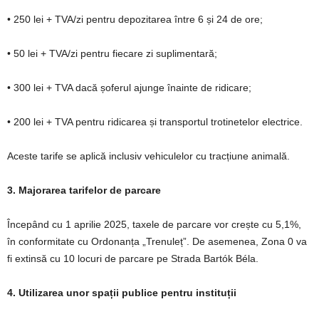
• 250 lei + TVA/zi pentru depozitarea între 6 și 24 de ore;
• 50 lei + TVA/zi pentru fiecare zi suplimentară;
• 300 lei + TVA dacă șoferul ajunge înainte de ridicare;
• 200 lei + TVA pentru ridicarea și transportul trotinetelor electrice.
Aceste tarife se aplică inclusiv vehiculelor cu tracțiune animală.
3. Majorarea tarifelor de parcare
Începând cu 1 aprilie 2025, taxele de parcare vor crește cu 5,1%,
în conformitate cu Ordonanța „Trenuleț”. De asemenea, Zona 0 va
fi extinsă cu 10 locuri de parcare pe Strada Bartók Béla.
4. Utilizarea unor spații publice pentru instituții