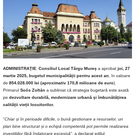
ADMINISTRAȚIE
.
Consiliul Local Târgu Mureș
a aprobat
joi, 27
martie 2025,
bugetul municipalității pentru acest an
, în valoare
de
854.028.000 lei (aproximativ 170,8 milioane de euro
).
Primarul
Soós Zoltán
a subliniat că strategia bugetară este axată
pe
dezvoltare durabilă, modernizare urbană și îmbunătățirea
calității vieții locuitorilor.
“
Chiar și în perioade dificile, o bună gestionare a resurselor, un
plan bine structurat și o echipă competentă pot permite realizarea
investițiilor fără îndatorare excesivă”,
a declarat edilul.