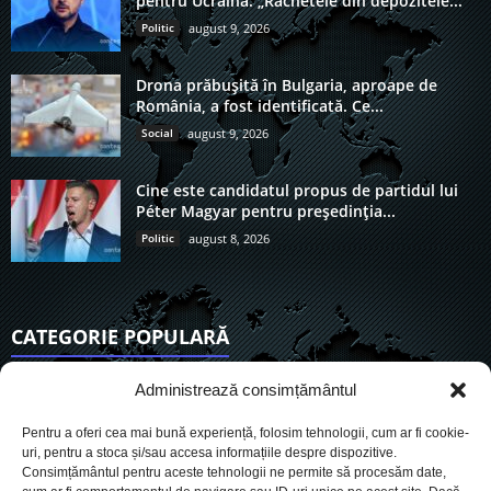
pentru Ucraina: „Rachetele din depozitele...
Politic
august 9, 2026
Drona prăbușită în Bulgaria, aproape de
România, a fost identificată. Ce...
Social
august 9, 2026
Cine este candidatul propus de partidul lui
Péter Magyar pentru președinția...
Politic
august 8, 2026
CATEGORIE POPULARĂ
6923
Actualitate
Administrează consimțământul
3849
De actualitate
Pentru a oferi cea mai bună experiență, folosim tehnologii, cum ar fi cookie-
2957
Social
uri, pentru a stoca și/sau accesa informațiile despre dispozitive.
Consimțământul pentru aceste tehnologii ne permite să procesăm date,
1729
Politic