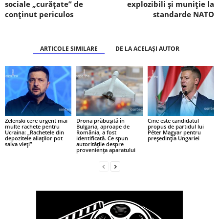
sociale „curățate” de
explozibili și muniție la
conținut periculos
standarde NATO
ARTICOLE SIMILARE
DE LA ACELAȘI AUTOR
Zelenski cere urgent mai
Drona prăbușită în
Cine este candidatul
multe rachete pentru
Bulgaria, aproape de
propus de partidul lui
Ucraina: „Rachetele din
România, a fost
Péter Magyar pentru
depozitele aliaților pot
identificată. Ce spun
președinția Ungariei
salva vieți”
autoritățile despre
proveniența aparatului