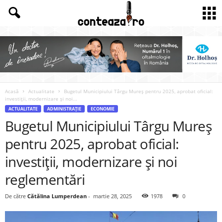
Acasă
Actualitate
Bugetul Municipiului Târgu Mureș pentru 2025, aprobat oficial:
investiții, modernizare și noi...
ACTUALITATE
ADMINISTRAȚIE
ECONOMIE
Bugetul Municipiului Târgu Mureș
pentru 2025, aprobat oficial:
investiții, modernizare și noi
reglementări
De către
Cătălina Lumperdean
-
martie 28, 2025
1978
0