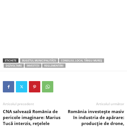
ETICHETE
BUGETUL MUNICIPALITĂȚII
CONSILIUL LOCAL TÂRGU MUREȘ
DEZVOLTARE
INVESTIȚII
REGLEMENTĂRI
Articolul precedent
Articolul următor
CNA salvează România de
România investește masiv
pericole imaginare: Marius
în industria de apărare:
Tucă interzis, rețelele
producție de drone,