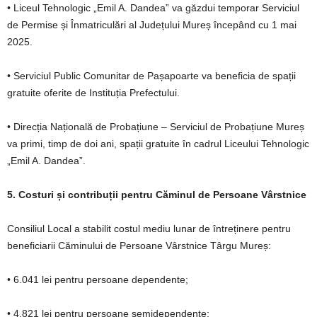
• Liceul Tehnologic „Emil A. Dandea” va găzdui temporar Serviciul
de Permise și Înmatriculări al Județului Mureș începând cu 1 mai
2025.
• Serviciul Public Comunitar de Pașapoarte va beneficia de spații
gratuite oferite de Instituția Prefectului.
• Direcția Națională de Probațiune – Serviciul de Probațiune Mureș
va primi, timp de doi ani, spații gratuite în cadrul Liceului Tehnologic
„Emil A. Dandea”.
5. Costuri și contribuții pentru Căminul de Persoane Vârstnice
Consiliul Local a stabilit costul mediu lunar de întreținere pentru
beneficiarii Căminului de Persoane Vârstnice Târgu Mureș:
• 6.041 lei pentru persoane dependente;
• 4.821 lei pentru persoane semidependente;