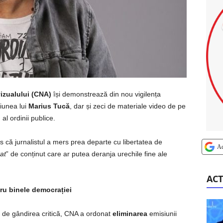
vizualului (CNA)
își demonstrează din nou vigilența
iunea lui
Marius Tucă
, dar și zeci de materiale video de pe
al ordinii publice.
s că jurnalistul a mers prea departe cu libertatea de
A
at
” de conținut care ar putea deranja urechile fine ale
ACT
u binele democrației
ii de gândirea critică, CNA a ordonat
eliminarea
emisiunii