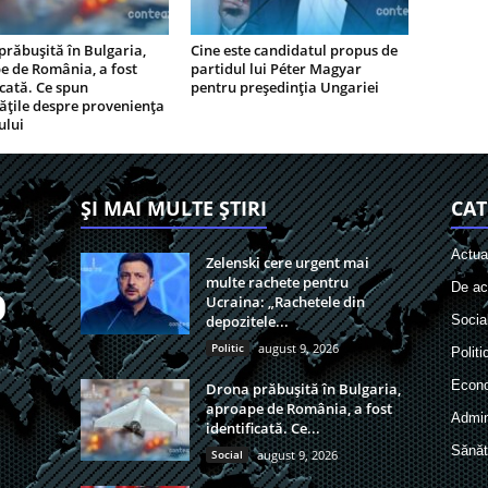
răbușită în Bulgaria,
Cine este candidatul propus de
e de România, a fost
partidul lui Péter Magyar
icată. Ce spun
pentru președinția Ungariei
ățile despre proveniența
ului
ȘI MAI MULTE ȘTIRI
CAT
Actual
Zelenski cere urgent mai
multe rachete pentru
De act
Ucraina: „Rachetele din
depozitele...
Socia
Politic
august 9, 2026
Politi
Econ
Drona prăbușită în Bulgaria,
aproape de România, a fost
Admin
identificată. Ce...
Sănăt
Social
august 9, 2026