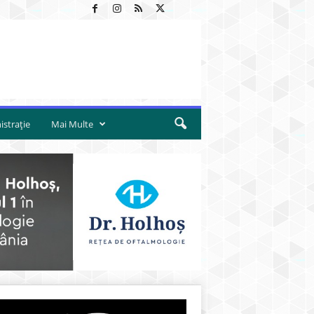
strație
Mai Multe