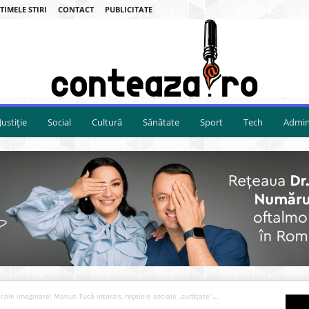
TIMELE STIRI
CONTACT
PUBLICITATE
Justiție
Social
Cultură
Sănătate
Sport
Tech
Admini
le imaginare: Marius Tucă interzis, rețelele sociale „curățate”...