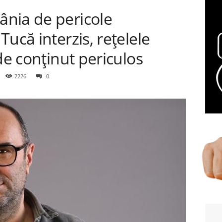
nia de pericole
ucă interzis, rețelele
de conținut periculos
2226
0