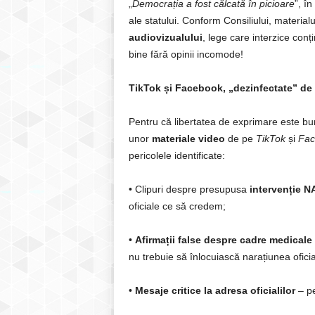
„
Democrația a fost călcată în picioare
”, î
ale statului. Conform Consiliului, material
audiovizualului
, lege care interzice conț
bine fără opinii incomode!
TikTok și Facebook, „dezinfectate” de
Pentru că libertatea de exprimare este b
unor
materiale video
de pe
TikTok
și
Fac
pericolele identificate:
• Clipuri despre presupusa
intervenție 
oficiale ce să credem;
•
Afirmații false despre cadre medicale
nu trebuie să înlocuiască narațiunea oficia
•
Mesaje critice la adresa oficialilor
– p