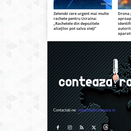
Zelenski cere urgent mai multe
Drona p
rachete pentru Ucraina:
aproap
„Rachetele din depozitele
identif
aliaților pot salva vieți”
autorit
aparat
Contactați-ne:
redactia@conteaza.ro