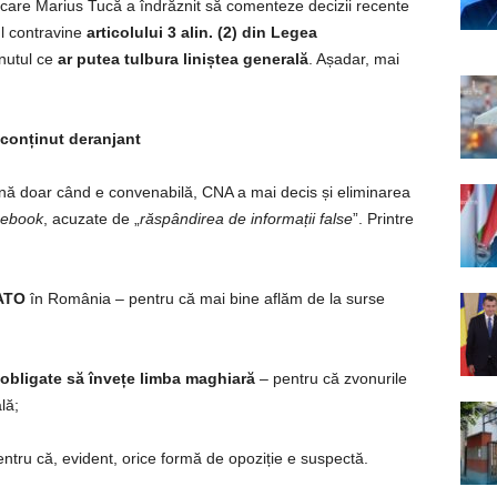
n care Marius Tucă a îndrăznit să comenteze decizii recente
ul contravine
articolului 3 alin. (2) din Legea
inutul ce
ar putea tulbura liniștea generală
. Așadar, mai
 conținut deranjant
ună doar când e convenabilă, CNA a mai decis și eliminarea
ebook
, acuzate de „
răspândirea de informații false
”. Printre
NATO
în România – pentru că mai bine aflăm de la surse
 obligate să învețe limba maghiară
– pentru că zvonurile
lă;
entru că, evident, orice formă de opoziție e suspectă.