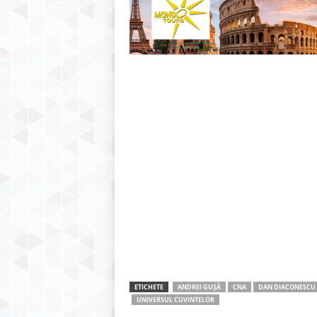
ETICHETE
ANDREI GUȘĂ
CNA
DAN DIACONESCU
UNIVERSUL CUVINTELOR