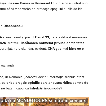
ușă, Jessie Banes și Universul Cuvintelor
au intrat sub
me când vine vorba de protecția spațiului public de idei
an Diaconescu
A a sancționat și postul
Canal 33,
care a difuzat emisiunea
2025
. Motivul?
Încălcarea normelor privind demnitatea
eranjat, nu e clar, dar, evident,
CNA știe mai bine ce e
 mai mult!
că, în România, „
corectitudinea
” informației trebuie atent
 cu orice preț de opiniile care ar putea ridica semne de
u ne batem capul cu
întrebări incomode
?