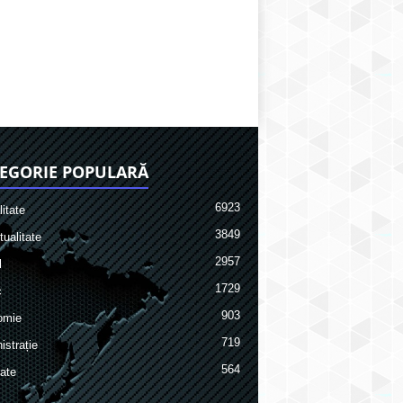
EGORIE POPULARĂ
6923
itate
3849
ualitate
2957
l
1729
c
903
omie
719
istrație
564
ate