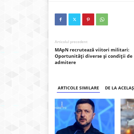
Articolul precedent
MApN recrutează viitori militari:
Oportunități diverse și condiții de
admitere
ARTICOLE SIMILARE
DE LA ACELA