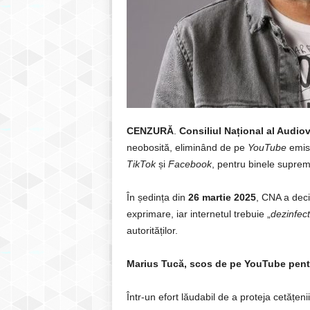
CENZURĂ
.
Consiliul Național al Audio
neobosită, eliminând de pe
YouTube
emis
TikTok
și
Facebook
, pentru binele suprem 
În ședința din
26 martie 2025
, CNA a deci
exprimare, iar internetul trebuie „
dezinfect
autorităților.
Marius Tucă, scos de pe YouTube pentr
Într-un efort lăudabil de a proteja cetățen