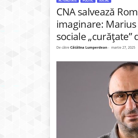
ACTUALITATE
POLITIC
SOCIAL
CNA salvează Româ
imaginare: Marius T
sociale „curățate” 
De către
Cătălina Lumperdean
-
martie 27, 2025