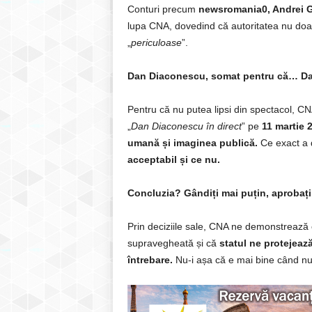
Conturi precum
newsromania0, Andrei G
lupa CNA, dovedind că autoritatea nu doar
„
periculoase
”.
Dan Diaconescu, somat pentru că… D
Pentru că nu putea lipsi din spectacol, CN
„
Dan Diaconescu în direct
” pe
11 martie 
umană și imaginea publică.
Ce exact a d
acceptabil și ce nu.
Concluzia? Gândiți mai puțin, aprobați
Prin deciziile sale, CNA ne demonstrează 
supravegheată și că
statul ne protejează
întrebare.
Nu-i așa că e mai bine când n