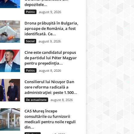
depozitele...
Politic
august 9, 2026
Drona prăbușită în Bulgaria,
aproape de România, a fost
identificată. Ce...
Social
august 9, 2026
Cine este candidatul propus
de partidul lui Péter Magyar
pentru președinția...
Politic
august 8, 2026
Consilierul lui Nicușor Dan
cere reforma radicală a
administrației: peste 1.500...
De actualitate
august 8, 2026
CAS Mureș începe
consultările cu furnizorii
medicali pentru noile reguli
din...