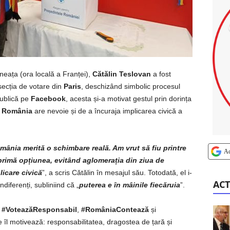
ineața (ora locală a Franței),
Cătălin Teslovan
a fost
secția de votare din
Paris
, deschizând simbolic procesul
publică pe
Facebook
, acesta și-a motivat gestul prin dorința
e
România
are nevoie și de a încuraja implicarea civică a
ânia merită o schimbare reală. Am vrut să fiu printre
A
xprimă opțiunea, evitând aglomerația din ziua de
icare civică
”, a scris Cătălin în mesajul său. Totodată, el i-
ACT
iferenți, subliniind că „
puterea e în mâinile fiecăruia
”.
e
#VoteazăResponsabil
,
#RomâniaContează
și
e îl motivează: responsabilitatea, dragostea de țară și