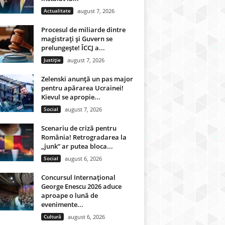
Actualitate
august 7, 2026
Procesul de miliarde dintre
magistrați și Guvern se
prelungește! ÎCCJ a...
Justiție
august 7, 2026
Zelenski anunță un pas major
pentru apărarea Ucrainei!
Kievul se apropie...
Social
august 7, 2026
Scenariu de criză pentru
România! Retrogradarea la
„junk” ar putea bloca...
Social
august 6, 2026
Concursul Internațional
George Enescu 2026 aduce
aproape o lună de
evenimente...
Cultură
august 6, 2026