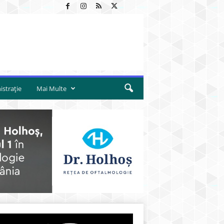
strație
Mai Multe