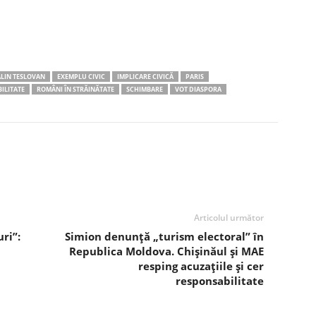
LIN TESLOVAN
EXEMPLU CIVIC
IMPLICARE CIVICĂ
PARIS
ILITATE
ROMÂNI ÎN STRĂINĂTATE
SCHIMBARE
VOT DIASPORA
Articolul următor
ri”:
Simion denunță „turism electoral” în
a
Republica Moldova. Chișinăul și MAE
resping acuzațiile și cer
responsabilitate