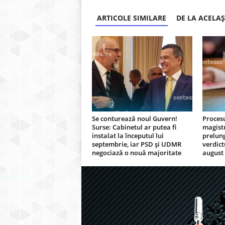
ARTICOLE SIMILARE
DE LA ACELA
Se conturează noul Guvern!
Procesu
Surse: Cabinetul ar putea fi
magistr
instalat la începutul lui
prelung
septembrie, iar PSD și UDMR
verdict
negociază o nouă majoritate
august