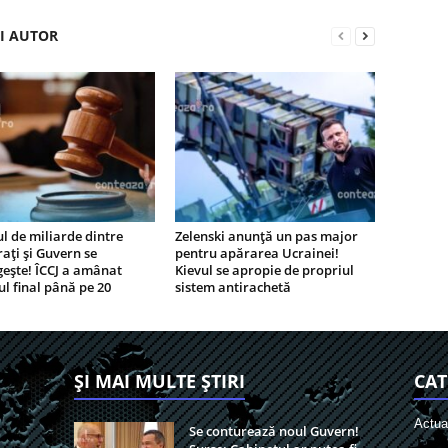
ȘI AUTOR
l de miliarde dintre
Zelenski anunță un pas major
ați și Guvern se
pentru apărarea Ucrainei!
ește! ÎCCJ a amânat
Kievul se apropie de propriul
ul final până pe 20
sistem antirachetă
ȘI MAI MULTE ȘTIRI
CAT
Actual
Se conturează noul Guvern!