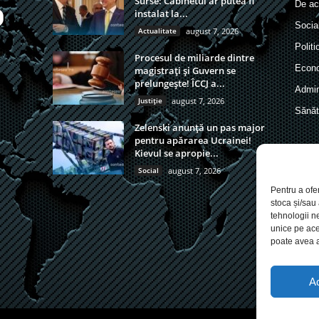
Surse: Cabinetul ar putea fi
De act
instalat la...
Socia
Actualitate
august 7, 2026
Politi
Procesul de miliarde dintre
Econ
magistrați și Guvern se
prelungește! ÎCCJ a...
Admin
Justiție
august 7, 2026
Sănăt
Zelenski anunță un pas major
pentru apărarea Ucrainei!
Kievul se apropie...
Social
august 7, 2026
Pentru a ofe
stoca și/sau
tehnologii n
unice pe ace
poate avea a
A