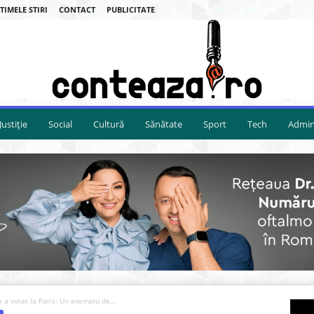
TIMELE STIRI
CONTACT
PUBLICITATE
Justiție
Social
Cultură
Sănătate
Sport
Tech
Admini
 a votat la Paris: Un exemplu de...