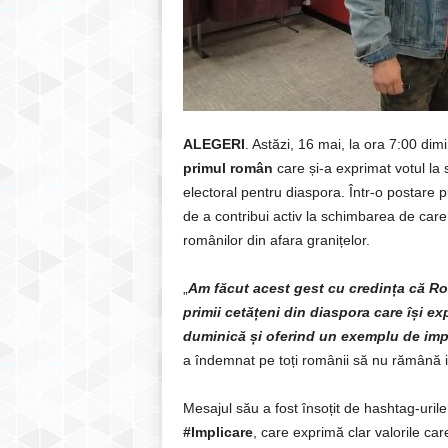
ALEGERI
. Astăzi, 16 mai, la ora 7:00 dim
primul român
care și-a exprimat votul la 
electoral pentru diaspora. Într-o postare 
de a contribui activ la schimbarea de car
românilor din afara granițelor.
„
Am făcut acest gest cu credința că Rom
primii cetățeni din diaspora care își e
duminică și oferind un exemplu de impl
a îndemnat pe toți românii să nu rămână ind
Mesajul său a fost însoțit de hashtag-uril
#Implicare
, care exprimă clar valorile car