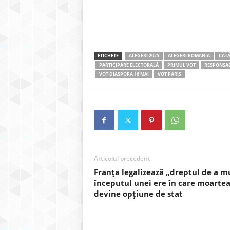
ETICHETE
ALEGERI 2025
ALEGERI ROMANIA
CĂTĂ
PARTICIPARE ELECTORALĂ
PRIMUL VOT
RESPONSAB
VOT DIASPORA 16 MAI
VOT PARIS
Articolul precedent
Franța legalizează „dreptul de a mu
începutul unei ere în care moarte
devine opțiune de stat