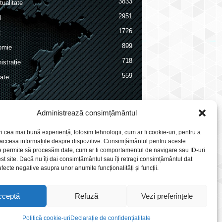
3833
ualitate
2951
l
1726
c
899
omie
718
istrație
559
ate
Administrează consimțământul
ri cea mai bună experiență, folosim tehnologii, cum ar fi cookie-uri, pentru a
 accesa informațiile despre dispozitive. Consimțământul pentru aceste
e permite să procesăm date, cum ar fi comportamentul de navigare sau ID-uri
st site. Dacă nu îți dai consimțământul sau îți retragi consimțământul dat
fecte negative asupra unor anumite funcționalități și funcții.
cceptă
Refuză
Vezi preferințele
Politică cookie-uri
Declarație de confidențialitate