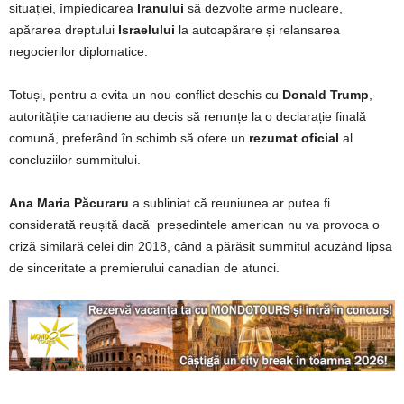
situației, împiedicarea
Iranului
să dezvolte arme nucleare,
apărarea dreptului
Israelului
la autoapărare și relansarea
negocierilor diplomatice.
Totuși, pentru a evita un nou conflict deschis cu
Donald Trump
,
autoritățile canadiene au decis să renunțe la o declarație finală
comună, preferând în schimb să ofere un
rezumat oficial
al
concluziilor summitului.
Ana Maria Păcuraru
a subliniat că reuniunea ar putea fi
considerată reușită dacă președintele american nu va provoca o
criză similară celei din 2018, când a părăsit summitul acuzând lipsa
de sinceritate a premierului canadian de atunci.