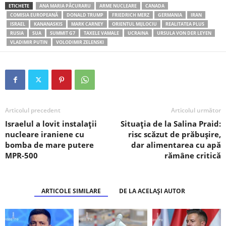
ETICHETE
ANA MARIA PĂCURARU
ARME NUCLEARE
CANADA
COMISIA EUROPEANĂ
DONALD TRUMP
FRIEDRICH MERZ
GERMANIA
IRAN
ISRAEL
KANANASKIS
MARK CARNEY
ORIENTUL MIJLOCIU
REALITATEA PLUS
RUSIA
SUA
SUMMIT G7
TAXELE VAMALE
UCRAINA
URSULA VON DER LEYEN
VLADIMIR PUTIN
VOLODIMIR ZELENSKI
Articolul precedent
Articolul următor
Israelul a lovit instalații
Situația de la Salina Praid:
nucleare iraniene cu
risc scăzut de prăbușire,
bomba de mare putere
dar alimentarea cu apă
MPR-500
rămâne critică
ARTICOLE SIMILARE
DE LA ACELAȘI AUTOR