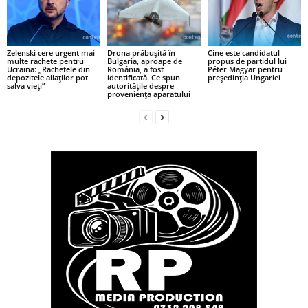
Zelenski cere urgent mai
Drona prăbușită în
Cine este candidatul
multe rachete pentru
Bulgaria, aproape de
propus de partidul lui
Ucraina: „Rachetele din
România, a fost
Péter Magyar pentru
depozitele aliaților pot
identificată. Ce spun
președinția Ungariei
salva vieți”
autoritățile despre
proveniența aparatului