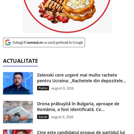
Adaugă
Contează.ro
ca sursă preferată în Google
ACTUALITATE
Zelenski cere urgent mai multe rachete
pentru Ucraina: „Rachetele din depozitele...
Politic
august 9, 2026
Drona prăbușită în Bulgaria, aproape de
România, a fost identificată. Ce...
Social
august 9, 2026
Cine este candidatul propus de partidul lui