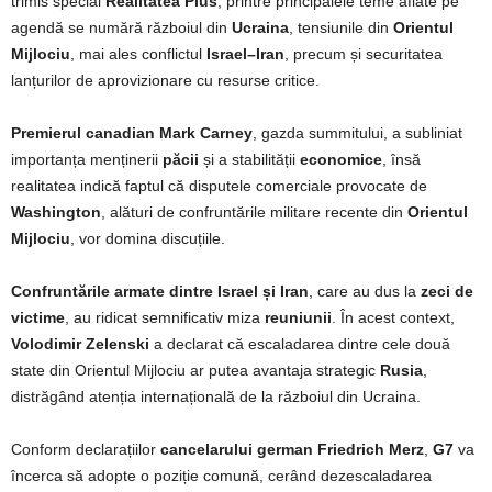
trimis special
Realitatea Plus
, printre principalele teme aflate pe
agendă se numără războiul din
Ucraina
, tensiunile din
Orientul
Mijlociu
, mai ales conflictul
Israel–Iran
, precum și securitatea
lanțurilor de aprovizionare cu resurse critice.
Premierul canadian Mark Carney
, gazda summitului, a subliniat
importanța menținerii
păcii
și a stabilității
economice
, însă
realitatea indică faptul că disputele comerciale provocate de
Washington
, alături de confruntările militare recente din
Orientul
Mijlociu
, vor domina discuțiile.
Confruntările armate dintre Israel și Iran
, care au dus la
zeci de
victime
, au ridicat semnificativ miza
reuniunii
. În acest context,
Volodimir Zelenski
a declarat că escaladarea dintre cele două
state din Orientul Mijlociu ar putea avantaja strategic
Rusia
,
distrăgând atenția internațională de la războiul din Ucraina.
Conform declarațiilor
cancelarului german Friedrich Merz
,
G7
va
încerca să adopte o poziție comună, cerând dezescaladarea