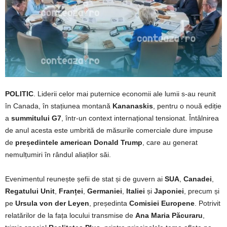
POLITIC
. Liderii celor mai puternice economii ale lumii s-au reunit
în Canada, în stațiunea montană
Kananaskis
, pentru o nouă ediție
a
summitului G7
, într-un context internațional tensionat. Întâlnirea
de anul acesta este umbrită de măsurile comerciale dure impuse
de
președintele american Donald Trump
, care au generat
nemulțumiri în rândul aliaților săi.
Evenimentul reunește șefii de stat și de guvern ai
SUA
,
Canadei
,
Regatului Unit
,
Franței
,
Germaniei
,
Italiei
și
Japoniei
, precum și
pe
Ursula von der Leyen
, președinta
Comisiei Europene
. Potrivit
relatărilor de la fața locului transmise de
Ana Maria Păcuraru
,