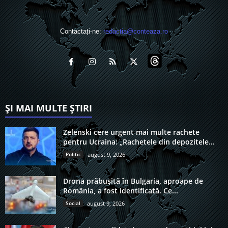
Contactați-ne:
redactia@conteaza.ro
ȘI MAI MULTE ȘTIRI
Zelenski cere urgent mai multe rachete
pentru Ucraina: „Rachetele din depozitele...
Politic
august 9, 2026
Drona prăbușită în Bulgaria, aproape de
România, a fost identificată. Ce...
Social
august 9, 2026