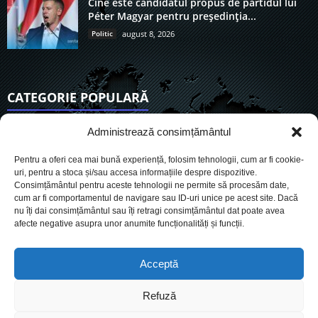
Cine este candidatul propus de partidul lui
Péter Magyar pentru președinția...
Politic
august 8, 2026
CATEGORIE POPULARĂ
6923
Actualitate
Administrează consimțământul
3849
De actualitate
Pentru a oferi cea mai bună experiență, folosim tehnologii, cum ar fi cookie-
2957
Social
uri, pentru a stoca și/sau accesa informațiile despre dispozitive.
Consimțământul pentru aceste tehnologii ne permite să procesăm date,
1729
Politic
cum ar fi comportamentul de navigare sau ID-uri unice pe acest site. Dacă
903
nu îți dai consimțământul sau îți retragi consimțământul dat poate avea
Economie
afecte negative asupra unor anumite funcționalități și funcții.
719
Administrație
564
Sănătate
Acceptă
Refuză