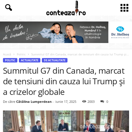
Acasă
Politic
Summitul G7 din Canada, marcat de tensiuni din cauza lui Trump și...
POLITIC
ACTUALITATE
DE ACTUALITATE
Summitul G7 din Canada, marcat
de tensiuni din cauza lui Trump și
a crizelor globale
De către
Cătălina Lumperdean
-
iunie 17, 2025
2003
0