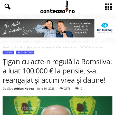
Acasă
Social
Țigan cu acte-n regulă la Romsilva: a luat 100.000 € la pensie,...
SOCIAL
ACTUALITATE
Țigan cu acte-n regulă la Romsilva:
a luat 100.000 € la pensie, s-a
reangajat și acum vrea și daune!
De către
Adrian Nedea
-
iulie 16, 2025
2178
0