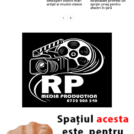
descoperi viitorii mari
străinătate primesc un
artiști ai muzicii clasice
sprijin uriaș pentru
afaceri în țară