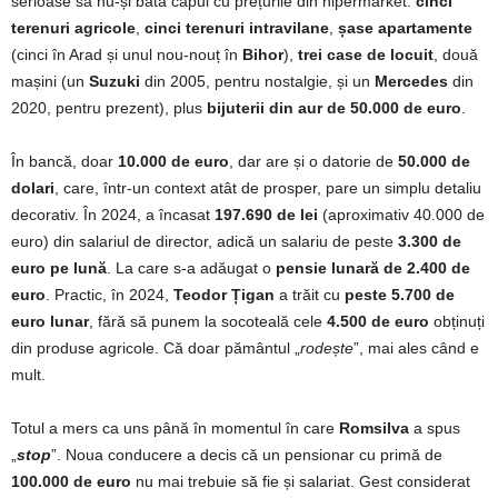
serioase să nu-și bată capul cu prețurile din hipermarket:
cinci
terenuri agricole
,
cinci terenuri intravilane
,
șase apartamente
(cinci în Arad și unul nou-nouț în
Bihor
),
trei case de locuit
, două
mașini (un
Suzuki
din 2005, pentru nostalgie, și un
Mercedes
din
2020, pentru prezent), plus
bijuterii din aur de 50.000 de euro
.
În bancă, doar
10.000 de euro
, dar are și o datorie de
50.000 de
dolari
, care, într-un context atât de prosper, pare un simplu detaliu
decorativ. În 2024, a încasat
197.690 de lei
(aproximativ 40.000 de
euro) din salariul de director, adică un salariu de peste
3.300 de
euro pe lună
. La care s-a adăugat o
pensie lunară de 2.400 de
euro
. Practic, în 2024,
Teodor Țigan
a trăit cu
peste 5.700 de
euro lunar
, fără să punem la socoteală cele
4.500 de euro
obținuți
din produse agricole. Că doar pământul „
rodește
”, mai ales când e
mult.
Totul a mers ca uns până în momentul în care
Romsilva
a spus
„
stop
”. Noua conducere a decis că un pensionar cu primă de
100.000 de euro
nu mai trebuie să fie și salariat. Gest considerat