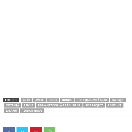
ETICHETE
ARAD
AVERE
BIHOR
BONUS
DIRECȚIA SILVICĂ ARAD
INFLAȚIE
INSTANȚĂ
PENSIE
REGIA NAȚIONALĂ A PĂDURILOR
RISE PROJECT
ROMSILVA
SALARIU
TEODOR ȚIGAN