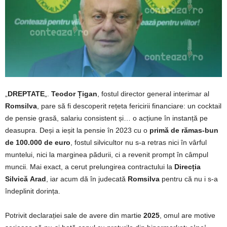
„
DREPTATE
„.
Teodor Țigan
, fostul director general interimar al
Romsilva
, pare să fi descoperit rețeta fericirii financiare: un cocktail
de pensie grasă, salariu consistent și… o acțiune în instanță pe
deasupra. Deși a ieșit la pensie în 2023 cu o
primă de rămas-bun
de 100.000 de euro
, fostul silvicultor nu s-a retras nici în vârful
muntelui, nici la marginea pădurii, ci a revenit prompt în câmpul
muncii. Mai exact, a cerut prelungirea contractului la
Direcția
Silvică
Arad
, iar acum dă în judecată
Romsilva
pentru că nu i s-a
îndeplinit dorința.
Potrivit declarației sale de avere din martie
2025
, omul are motive