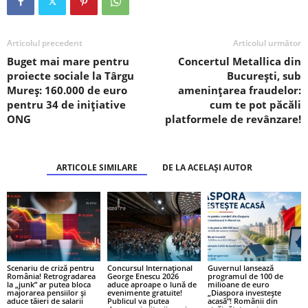
Articolul precedent
Articolul următor
Buget mai mare pentru
Concertul Metallica din
proiecte sociale la Târgu
București, sub
Mureș: 160.000 de euro
amenințarea fraudelor:
pentru 34 de inițiative
cum te pot păcăli
ONG
platformele de revânzare!
ARTICOLE SIMILARE
DE LA ACELAȘI AUTOR
Scenariu de criză pentru
Concursul Internațional
Guvernul lansează
România! Retrogradarea
George Enescu 2026
programul de 100 de
la „junk” ar putea bloca
aduce aproape o lună de
milioane de euro
majorarea pensiilor și
evenimente gratuite!
„Diaspora investește
aduce tăieri de salarii
Publicul va putea
acasă”! Românii din