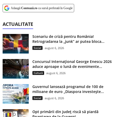
Adaugă
Contează.ro
ca sursă preferată în Google
ACTUALITATE
Scenariu de criză pentru România!
Retrogradarea la „junk” ar putea bloca...
Social
august 6, 2026
Concursul Internațional George Enescu 2026
aduce aproape o lună de evenimente...
Cultură
august 6, 2026
Guvernul lansează programul de 100 de
milioane de euro „Diaspora investește...
Social
august 6, 2026
Opt primării din județ riscă să piardă
finanțarea de la Guvern!...