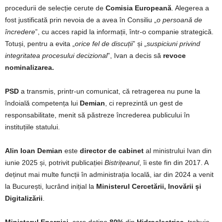
procedurii de selecție cerute de
Comisia Europeană
. Alegerea a
fost justificată prin nevoia de a avea în Consiliu „
o persoană de
încredere
”, cu acces rapid la informații, într-o companie strategică.
Totuși, pentru a evita „
orice fel de discuții
” și „
suspiciuni privind
integritatea procesului decizional
”, Ivan a decis să
revoce
nominalizarea.
PSD
a transmis, printr-un comunicat, că retragerea nu pune la
îndoială competența lui
Demian
, ci reprezintă un gest de
responsabilitate, menit să păstreze încrederea publicului în
instituțiile statului.
Alin Ioan Demian
este
director de cabinet
al ministrului Ivan din
iunie 2025 și, potrivit publicației
Bistrițeanul
, îi este fin din 2017. A
deținut mai multe funcții în administrația locală, iar din 2024 a venit
la București, lucrând inițial la
Ministerul Cercetării, Inovării și
Digitalizării
.
Ministerul Energiei
, care deține
80%
din
Hidroelectrica
, trebuie