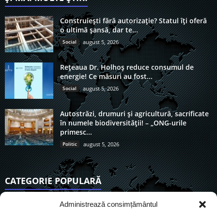
Construiești fără autorizație? Statul îți oferă
o ultimă șansă, dar te...
Social
august 5, 2026
Rețeaua Dr. Holhoș reduce consumul de
energie! Ce măsuri au fost...
Social
august 5, 2026
Autostrăzi, drumuri și agricultură, sacrificate
în numele biodiversității! – „ONG-urile
primesc...
Politic
august 5, 2026
CATEGORIE POPULARĂ
6890
Actualitate
Administrează consimțământul
3822
De actualitate