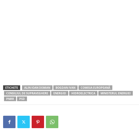
ETICHETE
ALIN IOAN DEMIAN
BOGDAN IVAN
COMISIA EUROPEANĂ
CONSILIUL DE SUPRAVEGHERE
ENERGIEI
HIDROELECTRICA
MINISTERUL ENERGIEI
PNRR
PSD