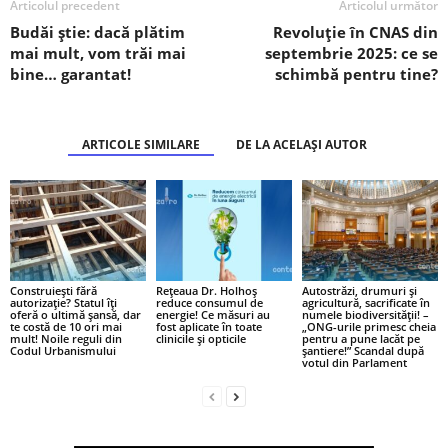
Articolul precedent
Articolul următor
Budăi știe: dacă plătim
Revoluție în CNAS din
mai mult, vom trăi mai
septembrie 2025: ce se
bine… garantat!
schimbă pentru tine?
ARTICOLE SIMILARE
DE LA ACELAȘI AUTOR
Construiești fără
Rețeaua Dr. Holhoș
Autostrăzi, drumuri și
autorizație? Statul îți
reduce consumul de
agricultură, sacrificate în
oferă o ultimă șansă, dar
energie! Ce măsuri au
numele biodiversității! –
te costă de 10 ori mai
fost aplicate în toate
„ONG-urile primesc cheia
mult! Noile reguli din
clinicile și opticile
pentru a pune lacăt pe
Codul Urbanismului
șantiere!” Scandal după
votul din Parlament