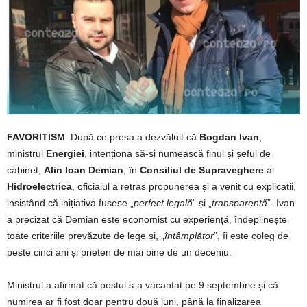
FAVORITISM
. După ce presa a dezvăluit că
Bogdan Ivan
,
ministrul
Energiei
, intenționa să-și numească finul și șeful de
cabinet,
Alin Ioan Demian
, în
Consiliul de Supraveghere
al
Hidroelectrica
, oficialul a retras propunerea și a venit cu explicații,
insistând că inițiativa fusese „
perfect legală
” și „
transparentă
”. Ivan
a precizat că Demian este economist cu experiență, îndeplinește
toate criteriile prevăzute de lege și, „
întâmplător
”, îi este coleg de
peste cinci ani și prieten de mai bine de un deceniu.
Ministrul a afirmat că postul s-a vacantat pe 9 septembrie și că
numirea ar fi fost doar pentru două luni, până la finalizarea