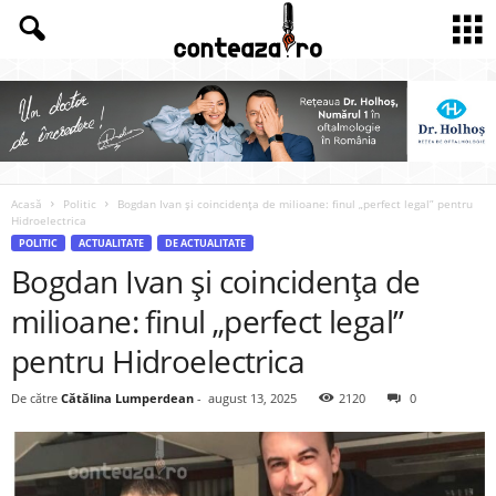
Acasă
Politic
Bogdan Ivan și coincidența de milioane: finul „perfect legal” pentru
Hidroelectrica
POLITIC
ACTUALITATE
DE ACTUALITATE
Bogdan Ivan și coincidența de
milioane: finul „perfect legal”
pentru Hidroelectrica
De către
Cătălina Lumperdean
-
august 13, 2025
2120
0