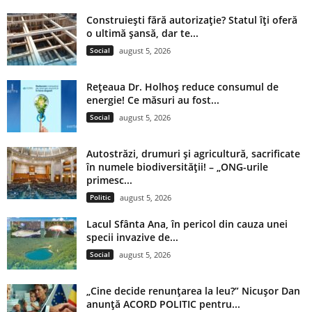
Construiești fără autorizație? Statul îți oferă
o ultimă șansă, dar te...
Social
august 5, 2026
Rețeaua Dr. Holhoș reduce consumul de
energie! Ce măsuri au fost...
Social
august 5, 2026
Autostrăzi, drumuri și agricultură, sacrificate
în numele biodiversității! – „ONG-urile
primesc...
Politic
august 5, 2026
Lacul Sfânta Ana, în pericol din cauza unei
specii invazive de...
Social
august 5, 2026
„Cine decide renunțarea la leu?” Nicușor Dan
anunță ACORD POLITIC pentru...