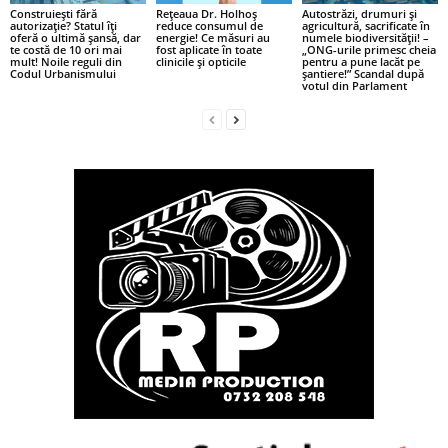
Construiești fără
Rețeaua Dr. Holhoș
Autostrăzi, drumuri și
autorizație? Statul îți
reduce consumul de
agricultură, sacrificate în
oferă o ultimă șansă, dar
energie! Ce măsuri au
numele biodiversității! –
te costă de 10 ori mai
fost aplicate în toate
„ONG-urile primesc cheia
mult! Noile reguli din
clinicile și opticile
pentru a pune lacăt pe
Codul Urbanismului
șantiere!” Scandal după
votul din Parlament