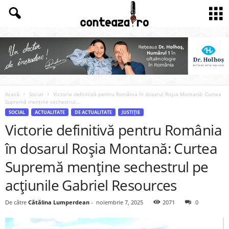
Acasă
Social
Victorie definitivă pentru România în dosarul Roșia Montană: Curtea
Supremă menține sechestrul...
SOCIAL
ACTUALITATE
DE ACTUALITATE
JUSTIȚIE
Victorie definitivă pentru România
în dosarul Roșia Montană: Curtea
Supremă menține sechestrul pe
acțiunile Gabriel Resources
De către
Cătălina Lumperdean
-
noiembrie 7, 2025
2071
0