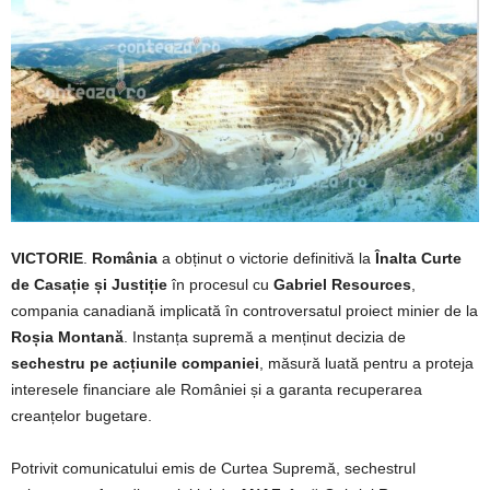
VICTORIE
.
România
a obținut o victorie definitivă la
Înalta Curte
de Casație și Justiție
în procesul cu
Gabriel Resources
,
compania canadiană implicată în controversatul proiect minier de la
Roșia Montană
. Instanța supremă a menținut decizia de
sechestru pe acțiunile companiei
, măsură luată pentru a proteja
interesele financiare ale României și a garanta recuperarea
creanțelor bugetare.
Potrivit comunicatului emis de Curtea Supremă, sechestrul