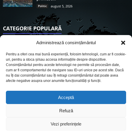
Politic
august 5, 2026
CATEGORIE POPULARĂ
6890
Actualitate
Administrează consimțământul
3822
De actualitate
Pentru a oferi cea mai bună experiență, folosim tehnologii, cum ar fi cookie-
2942
Social
uri, pentru a stoca și/sau accesa informațiile despre dispozitive.
Consimțământul pentru aceste tehnologii ne permite să procesăm date,
1724
Politic
cum ar fi comportamentul de navigare sau ID-uri unice pe acest site. Dacă
896
nu îți dai consimțământul sau îți retragi consimțământul dat poate avea
Economie
afecte negative asupra unor anumite funcționalități și funcții.
717
Administrație
559
Sănătate
Acceptă
Refuză
Cookies
Despre Noi
Termeni si conditii
Ultimele știri
Vezi preferințele
Oferta de publicitate
Contact