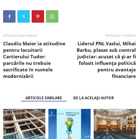
Articolul precedent
Articolul următor
Claudiu Maior ia atitudine
Liderul PNL Vaslui, Mihai
pentru locuitorii
Barbu, plasat sub control
Cartierului Tudor:
judiciar: acuzat că și-ar fi
parcările nu trebuie
folosit influența politică
sacrificate în numele
pentru avantaje
modernizării
financiare
ARTICOLE SIMILARE
DE LA ACELAȘI AUTOR