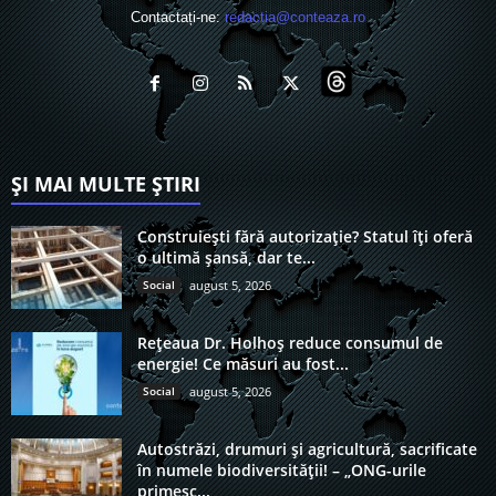
Contactați-ne:
redactia@conteaza.ro
ȘI MAI MULTE ȘTIRI
Construiești fără autorizație? Statul îți oferă
o ultimă șansă, dar te...
Social
august 5, 2026
Rețeaua Dr. Holhoș reduce consumul de
energie! Ce măsuri au fost...
Social
august 5, 2026
Autostrăzi, drumuri și agricultură, sacrificate
în numele biodiversității! – „ONG-urile
primesc...