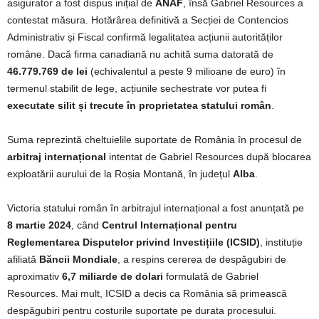
asigurator a fost dispus inițial de
ANAF
, însă Gabriel Resources a
contestat măsura. Hotărârea definitivă a Secției de Contencios
Administrativ și Fiscal confirmă legalitatea acțiunii autorităților
române. Dacă firma canadiană nu achită suma datorată de
46.779.769 de lei
(echivalentul a peste 9 milioane de euro) în
termenul stabilit de lege, acțiunile sechestrate vor putea fi
executate silit și trecute în proprietatea statului român
.
Suma reprezintă cheltuielile suportate de România în procesul de
arbitraj internațional
intentat de Gabriel Resources după blocarea
exploatării aurului de la Roșia Montană, în județul
Alba
.
Victoria statului român în arbitrajul internațional a fost anunțată pe
8 martie 2024
, când
Centrul Internațional pentru
Reglementarea Disputelor privind Investițiile (ICSID)
, instituție
afiliată
Băncii Mondiale
, a respins cererea de despăgubiri de
aproximativ
6,7 miliarde de dolari
formulată de Gabriel
Resources. Mai mult, ICSID a decis ca România să primească
despăgubiri pentru costurile suportate pe durata procesului.