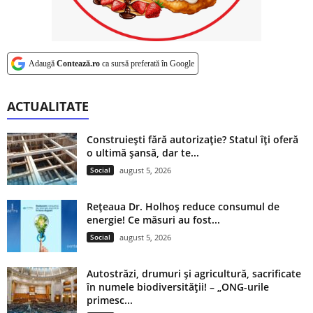
Adaugă
Contează.ro
ca sursă preferată în Google
ACTUALITATE
Construiești fără autorizație? Statul îți oferă
o ultimă șansă, dar te...
Social
august 5, 2026
Rețeaua Dr. Holhoș reduce consumul de
energie! Ce măsuri au fost...
Social
august 5, 2026
Autostrăzi, drumuri și agricultură, sacrificate
în numele biodiversității! – „ONG-urile
primesc...