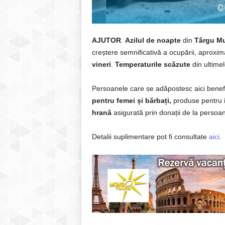
AJUTOR
.
Azilul de noapte
din
Târgu
Mu
creștere semnificativă a ocupării, aproxim
vineri
.
Temperaturile scăzute
din ultimel
Persoanele care se adăpostesc aici benef
pentru femei și bărbați,
produse pentru
hrană
asigurată prin donații de la persoane 
Detalii suplimentare pot fi consultate
aici
.