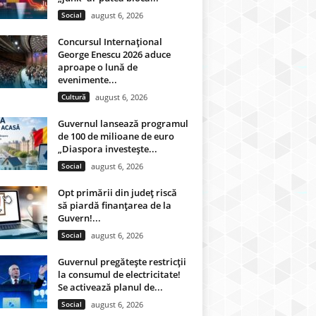
Social
august 6, 2026
Concursul Internațional
George Enescu 2026 aduce
aproape o lună de
evenimente...
Cultură
august 6, 2026
Guvernul lansează programul
de 100 de milioane de euro
„Diaspora investește...
Social
august 6, 2026
Opt primării din județ riscă
să piardă finanțarea de la
Guvern!...
Social
august 6, 2026
Guvernul pregătește restricții
la consumul de electricitate!
Se activează planul de...
Social
august 6, 2026