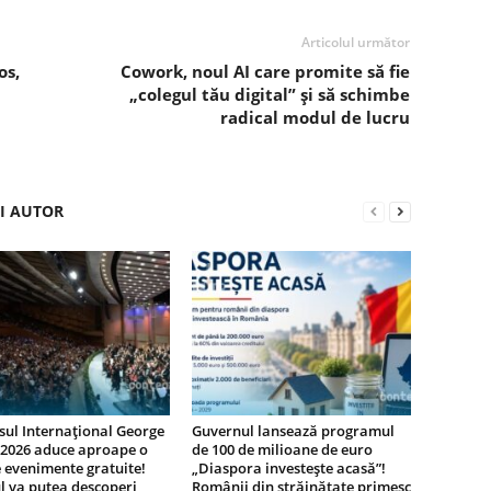
Articolul următor
os,
Cowork, noul AI care promite să fie
„colegul tău digital” și să schimbe
radical modul de lucru
ȘI AUTOR
ul Internațional George
Guvernul lansează programul
 2026 aduce aproape o
de 100 de milioane de euro
 evenimente gratuite!
„Diaspora investește acasă”!
l va putea descoperi
Românii din străinătate primesc