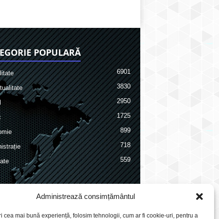
EGORIE POPULARĂ
6901
itate
3830
ualitate
2950
l
1725
c
899
omie
718
istrație
559
ate
Administrează consimțământul
ri cea mai bună experiență, folosim tehnologii, cum ar fi cookie-uri, pentru a