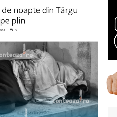
ul de noapte din Târgu
pe plin
2083
0