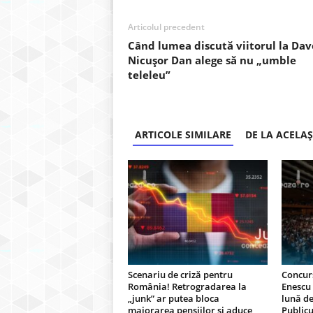
Articolul precedent
Când lumea discută viitorul la Dav
Nicușor Dan alege să nu „umble
teleleu”
ARTICOLE SIMILARE
DE LA ACELA
Scenariu de criză pentru
Concurs
România! Retrogradarea la
Enescu
„junk” ar putea bloca
lună de
majorarea pensiilor și aduce
Publicu