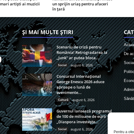
 mari artiști ai muzicii
un sprijin uriaș pentru afaceri
în țară
ȘI MAI MULTE ȘTIRI
CAT
Actual
Scenariu de criză pentru
România! Retrogradarea la
De act
„junk” ar putea bloca...
Socia
Social
august 6, 2026
Politi
Concursul Internațional
Econ
George Enescu 2026 aduce
aproape o lună de
Admin
evenimente...
Sănăt
Cultură
august 6, 2026
Guvernul lansează programul
de 100 de milioane de euro
„Diaspora investește...
Social
august 6, 2026
Pentru a ofe