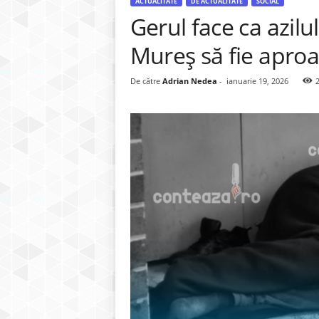
ACTUALITATE
DE ACTUALITATE
SOCIAL
Gerul face ca azil
Mureș să fie aproa
De către
Adrian Nedea
-
ianuarie 19, 2026