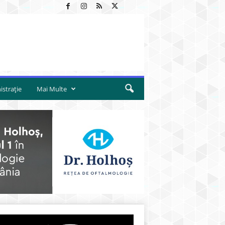
strație
Mai Multe