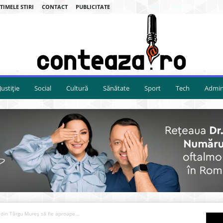
TIMELE STIRI
CONTACT
PUBLICITATE
Justiție
Social
Cultură
Sănătate
Sport
Tech
Admini
 din Târgu Mureș să fie aproape...