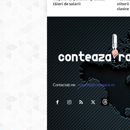
tăieri de salarii
viitorii
clasice
Contactați-ne:
redactia@conteaza.ro