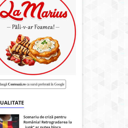
daugă
Contează.ro
ca sursă preferată în Google
UALITATE
Scenariu de criză pentru
România! Retrogradarea la
„junk” ar putea bloca...