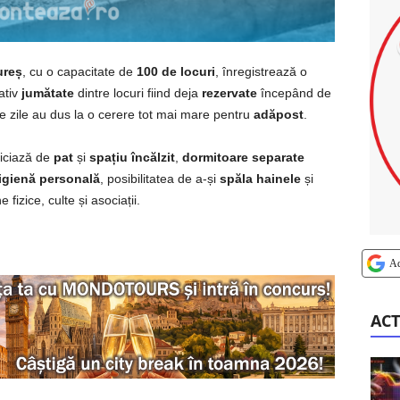
reș
, cu o capacitate de
100 de locuri
, înregistrează o
ativ
jumătate
dintre locuri fiind deja
rezervate
începând de
e zile au dus la o cerere tot mai mare pentru
adăpost
.
iciază de
pat
și
spațiu încălzit
,
dormitoare separate
igienă personală
, posibilitatea de a-și
spăla
hainele
și
fizice, culte și asociații.
A
ACT