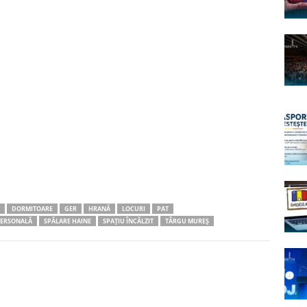
DORMITOARE
GER
HRANĂ
LOCURI
PAT
PERSONALĂ
SPĂLARE HAINE
SPAȚIU ÎNCĂLZIT
TÂRGU MUREȘ