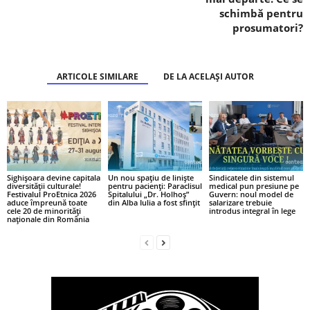
schimbă pentru
prosumatori?
ARTICOLE SIMILARE
DE LA ACELAȘI AUTOR
Sighișoara devine capitala
Un nou spațiu de liniște
Sindicatele din sistemul
diversității culturale!
pentru pacienți: Paraclisul
medical pun presiune pe
Festivalul ProEtnica 2026
Spitalului „Dr. Holhoș”
Guvern: noul model de
aduce împreună toate
din Alba Iulia a fost sfințit
salarizare trebuie
cele 20 de minorități
introdus integral în lege
naționale din România