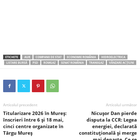
ETICHETE
AUR
COMPANII DE STAT
ECONOMIE ROMÂNIA
HIDROELECTRICA
LISTARE BURSĂ
PSD
ROMGAZ
SENAT ROMÂNIA
TRANSGAZ
VÂNZARE ACȚIUNI
Articolul precedent
Articolul următor
Titularizare 2026 în Mureș:
Nicușor Dan pierde
înscrieri între 6 și 18 mai,
disputa la CCR: Legea
cinci centre organizate în
energiei, declarată
Târgu Mureș
constituțională și merge
mai departe. Ce se