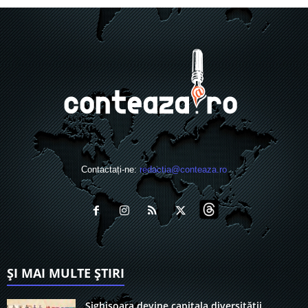
Contactați-ne:
redactia@conteaza.ro
ȘI MAI MULTE ȘTIRI
Sighișoara devine capitala diversității