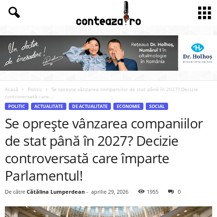
Acasă
Politic
Se oprește vânzarea companiilor de stat până în 2027? Decizie
controversată care...
POLITIC
ACTUALITATE
DE ACTUALITATE
ECONOMIE
SOCIAL
Se oprește vânzarea companiilor
de stat până în 2027? Decizie
controversată care împarte
Parlamentul!
De către
Cătălina Lumperdean
-
aprilie 29, 2026
1955
0