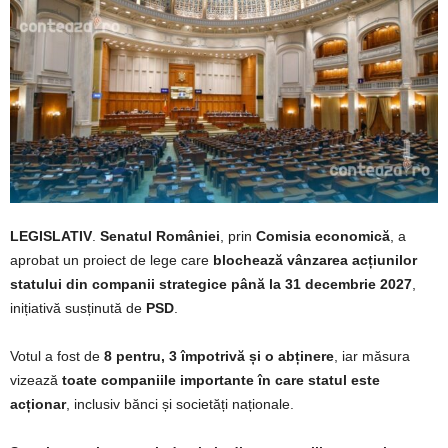
LEGISLATIV
.
Senatul României
, prin
Comisia economică
, a
aprobat un proiect de lege care
blochează vânzarea acțiunilor
statului din companii strategice până la 31 decembrie 2027
,
inițiativă susținută de
PSD
.
Votul a fost de
8 pentru, 3 împotrivă și o abținere
, iar măsura
vizează
toate companiile importante în care statul este
acționar
, inclusiv bănci și societăți naționale.