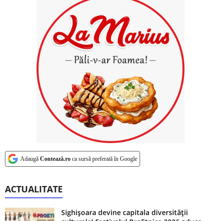
Adaugă
Contează.ro
ca sursă preferată în Google
ACTUALITATE
Sighișoara devine capitala diversității