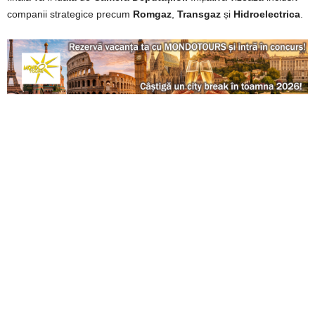
companii strategice precum
Romgaz
,
Transgaz
și
Hidroelectrica
.