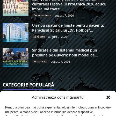
culturale! Festivalul ProEtnica 2026 aduce
împreună toate...
De actualitate
august 7, 2026
Un nou spațiu de liniște pentru pacienți:
Paraclisul Spitalului „Dr. Holhoș”...
Sănătate
august 7, 2026
Sindicatele din sistemul medical pun
presiune pe Guvern: noul model de...
Actualitate
august 7, 2026
CATEGORIE POPULARĂ
6911
Actualitate
Administrează consimțământul
3838
De actualitate
Pentru a oferi cea mai bună experiență, folosim tehnologii, cum ar fi cookie-
2954
Social
uri, pentru a stoca și/sau accesa informațiile despre dispozitive.