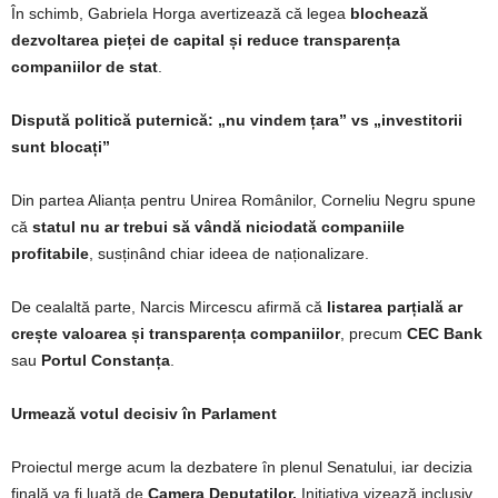
În schimb,
Gabriela Horga
avertizează că legea
blochează
dezvoltarea pieței de capital și reduce transparența
companiilor de stat
.
Dispută politică puternică: „nu vindem țara” vs „investitorii
sunt blocați”
Din partea
Alianța pentru Unirea Românilor
,
Corneliu Negru
spune
că
statul nu ar trebui să vândă niciodată companiile
profitabile
, susținând chiar ideea de naționalizare.
De cealaltă parte,
Narcis Mircescu
afirmă că
listarea parțială ar
crește valoarea și transparența companiilor
, precum
CEC Bank
sau
Portul Constanța
.
Urmează votul decisiv în Parlament
Proiectul merge acum la dezbatere în plenul Senatului, iar decizia
finală va fi luată de
Camera Deputaților
.
Inițiativa vizează inclusiv