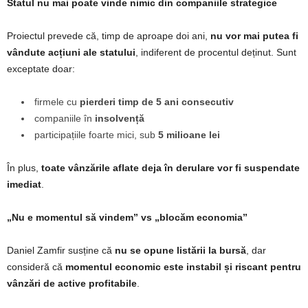
Statul nu mai poate vinde nimic din companiile strategice
Proiectul prevede că, timp de aproape doi ani,
nu vor mai putea fi
vândute acțiuni ale statului
, indiferent de procentul deținut. Sunt
exceptate doar:
firmele cu
pierderi timp de 5 ani consecutiv
companiile în
insolvență
participațiile foarte mici, sub
5 milioane lei
În plus,
toate vânzările aflate deja în derulare vor fi suspendate
imediat
.
„Nu e momentul să vindem” vs „blocăm economia”
Daniel Zamfir
susține că
nu se opune listării la bursă
, dar
consideră că
momentul economic este instabil și riscant pentru
vânzări de active profitabile
.