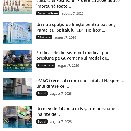
culturale! Festivalul ProEtnica 2026 aduce
împreună toate...
De actualitate
august 7, 2026
Un nou spațiu de liniște pentru pacienți:
Paraclisul Spitalului „Dr. Holhoș”...
Sănătate
august 7, 2026
Sindicatele din sistemul medical pun
presiune pe Guvern: noul model de...
Actualitate
august 7, 2026
eMAG trece sub controlul total al Naspers –
unul dintre cei...
Social
august 7, 2026
Un elev de 14 ani a ucis șapte persoane
înainte de...
Social
august 7, 2026