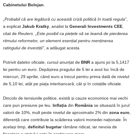
Cabinetului Bolojan
.
„Probabil că are legătură cu această criză politică în toată regula”
,
a explicat
Jakub Kratky
, analist la
Generali Investments CEE
,
citat de
Reuters
.
„Este posibil ca piețele să se teamă de pierderea
ritmului reformelor, un element esențial pentru menținerea
ratingului de investiții”
, a adăugat acesta.
Potrivit datelor oficiale, cursul anunțat de
BNR
a ajuns joi la 5,1417
lei pentru un euro. Depășirea pragului de 5 lei a avut loc încă de
miercuri, 29 aprilie, când euro a trecut pentru prima dată de nivelul
de 5,10 lei, atât pe piața interbancară, cât și în cotațiile oficiale.
Dincolo de tensiunile politice, există și cauze economice mai vechi
care pun presiune pe leu.
Inflația
din
România
se situează în jurul
valorii de 10%, mult peste nivelul de aproximativ 2% din
zona euro
,
diferență care contribuie la scăderea valorii monedei naționale. În
același timp,
deficitul bugetar
rămâne ridicat, iar nevoia de
finanțare a statului este în continuare mare.