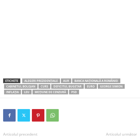
ETICHETE
ALEGERI PREZIDENȚIALE
AUR
BANCA NAȚIONALĂ A ROMÂNIEI
CABINETUL BOLOJAN
CURS
DEFICITUL BUGETAR
EURO
GEORGE SIMION
INFLAȚIA
LEU
MOȚIUNE DE CENZURĂ
PSD
Articolul precedent
Articolul următor