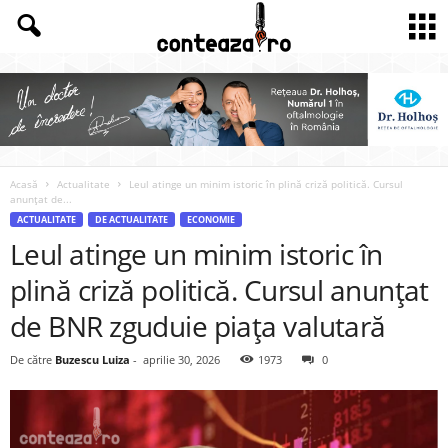
Acasă
Actualitate
Leul atinge un minim istoric în plină criză politică. Cursul
anunțat de...
ACTUALITATE
DE ACTUALITATE
ECONOMIE
Leul atinge un minim istoric în
plină criză politică. Cursul anunțat
de BNR zguduie piața valutară
De către
Buzescu Luiza
-
aprilie 30, 2026
1973
0