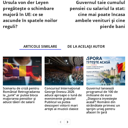
Ursula von der Leyen
Guvernul taie cumulul
pregătește o schimbare
pensiei cu salariul la stat:
majoră în UE: ce se
cine mai poate încasa
ascunde în spatele noilor
ambele venituri și cine
reguli?
pierde bani
ARTICOLE SIMILARE
DE LA ACELAȘI AUTOR
Scenariu de criză pentru
Concursul Internațional
Guvernul lansează
România! Retrogradarea
George Enescu 2026
programul de 100 de
la „junk” ar putea bloca
aduce aproape o lună de
milioane de euro
majorarea pensiilor și
evenimente gratuite!
„Diaspora investește
aduce tăieri de salarii
Publicul va putea
acasă”! Românii din
descoperi viitorii mari
străinătate primesc un
artiști ai muzicii clasice
sprijin uriaș pentru
afaceri în țară