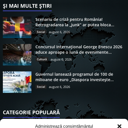
ȘI MAI MULTE ȘTIRI
Scenariu de criză pentru România!
Retrogradarea la „junk” ar putea bloca...
Social
august 6, 2026
Concursul Internațional George Enescu 2026
aduce aproape o lună de evenimente...
Cultură
august 6, 2026
Guvernul lansează programul de 100 de
milioane de euro „Diaspora investește...
Social
august 6, 2026
CATEGORIE POPULARĂ
6901
Actualitate
Administrează consimțământul