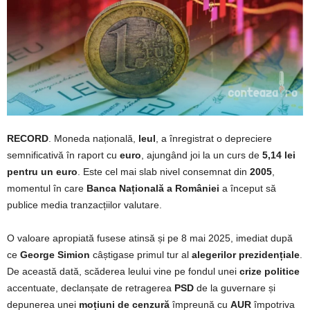
RECORD
. Moneda națională,
leul
, a înregistrat o depreciere
semnificativă în raport cu
euro
, ajungând joi la un curs de
5,14 lei
pentru un euro
. Este cel mai slab nivel consemnat din
2005
,
momentul în care
Banca Națională a României
a început să
publice media tranzacțiilor valutare.
O valoare apropiată fusese atinsă și pe 8 mai 2025, imediat după
ce
George Simion
câștigase primul tur al
alegerilor prezidențiale
.
De această dată, scăderea leului vine pe fondul unei
crize politice
accentuate, declanșate de retragerea
PSD
de la guvernare și
depunerea unei
moțiuni de cenzură
împreună cu
AUR
împotriva