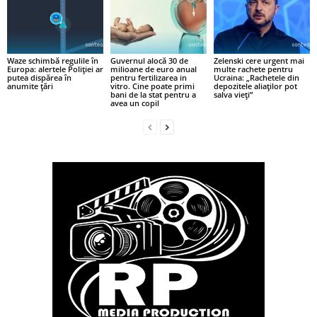
Waze schimbă regulile în
Guvernul alocă 30 de
Zelenski cere urgent mai
Europa: alertele Poliției ar
milioane de euro anual
multe rachete pentru
putea dispărea în
pentru fertilizarea in
Ucraina: „Rachetele din
anumite țări
vitro. Cine poate primi
depozitele aliaților pot
bani de la stat pentru a
salva vieți”
avea un copil