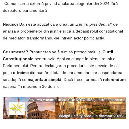
-Comunicarea externă privind anularea alegerilor din 2024 fără
dezbatere parlamentară
Nicușor Dan
este acuzat că a creat un „
centru prezidențial
” de
analiză a problemelor din justiție și că a depășit rolul constituțional
de mediator, transformându-se într-un actor politic activ.
Ce urmează?
Propunerea va fi trimisă președintelui și
Curții
Constituționale
pentru aviz. Apoi va ajunge în plenul reunit al
Parlamentului. Pentru declanșarea procedurii este nevoie de cel
puțin
o treime
din numărul total de parlamentari, iar suspendarea
se adoptă cu
majoritate simplă
. Dacă trece, urmează
referendum
național în maximum 30 de zile.