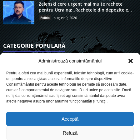
Zelenski cere urgent mai multe rachete
pentru Ucraina: „Rachetele din depozitele...
Politic
august 9, 2026
CATEGORIE POPULARĂ
6925
Actualitate
Administrează consimțământul
3851
De actualitate
Pentru a oferi cea mai bună experiență, folosim tehnologii, cum ar fi cookie-
2957
Social
uri, pentru a stoca și/sau accesa informațiile despre dispozitive.
Consimțământul pentru aceste tehnologii ne permite să procesăm date,
1729
Politic
cum ar fi comportamentul de navigare sau ID-uri unice pe acest site. Dacă
903
nu îți dai consimțământul sau îți retragi consimțământul dat poate avea
Economie
afecte negative asupra unor anumite funcționalități și funcții.
719
Administrație
565
Sănătate
Acceptă
Refuză