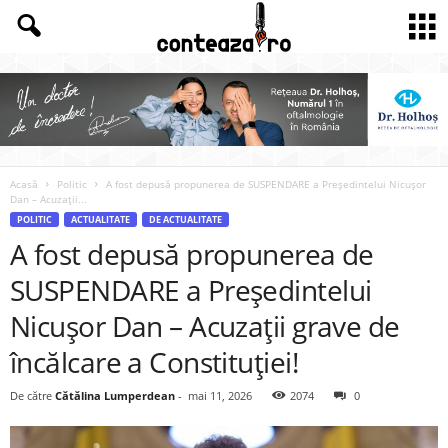
Acasă
Politic
A fost depusă propunerea de SUSPENDARE a Președintelui Nicușor
Dan – Acuzații...
POLITIC
ACTUALITATE
DE ACTUALITATE
A fost depusă propunerea de
SUSPENDARE a Președintelui
Nicușor Dan – Acuzații grave de
încălcare a Constituției!
De către
Cătălina Lumperdean
-
mai 11, 2026
2074
0