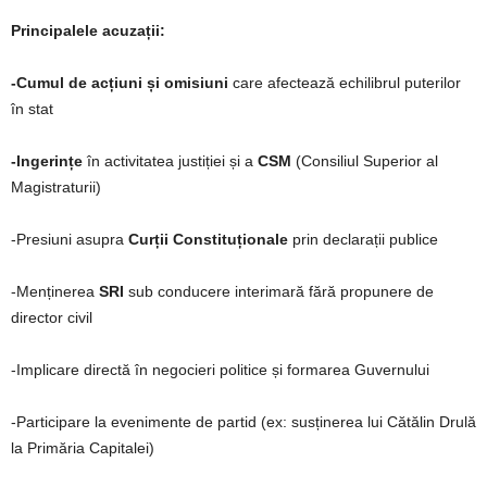
Principalele acuzații:
-Cumul de acțiuni și omisiuni
care afectează echilibrul puterilor
în stat
-Ingerințe
în activitatea justiției și a
CSM
(Consiliul Superior al
Magistraturii)
-Presiuni asupra
Curții Constituționale
prin declarații publice
-Menținerea
SRI
sub conducere interimară fără propunere de
director civil
-Implicare directă în negocieri politice și formarea Guvernului
-Participare la evenimente de partid (ex: susținerea lui Cătălin Drulă
la Primăria Capitalei)