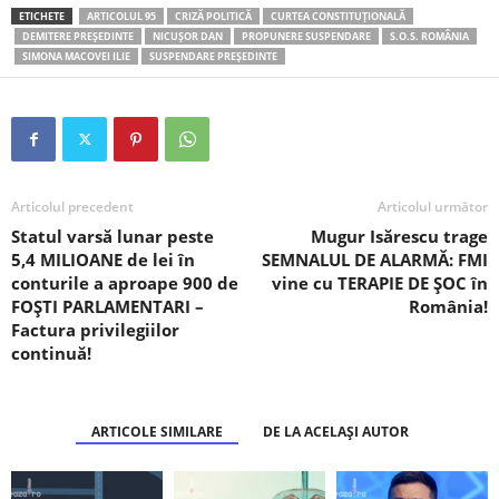
ETICHETE
ARTICOLUL 95
CRIZĂ POLITICĂ
CURTEA CONSTITUȚIONALĂ
DEMITERE PREȘEDINTE
NICUȘOR DAN
PROPUNERE SUSPENDARE
S.O.S. ROMÂNIA
SIMONA MACOVEI ILIE
SUSPENDARE PREȘEDINTE
Articolul precedent
Articolul următor
Statul varsă lunar peste
Mugur Isărescu trage
5,4 MILIOANE de lei în
SEMNALUL DE ALARMĂ: FMI
conturile a aproape 900 de
vine cu TERAPIE DE ȘOC în
FOȘTI PARLAMENTARI –
România!
Factura privilegiilor
continuă!
ARTICOLE SIMILARE
DE LA ACELAȘI AUTOR