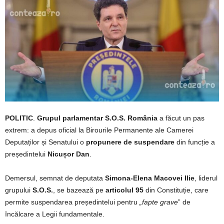
POLITIC
.
Grupul parlamentar S.O.S. România
a făcut un pas
extrem: a depus oficial la Birourile Permanente ale Camerei
Deputaților și Senatului o
propunere de suspendare
din funcție a
președintelui
Nicușor Dan
.
Demersul, semnat de deputata
Simona-Elena Macovei Ilie
, liderul
grupului
S.O.S.
, se bazează pe
articolul 95
din Constituție, care
permite suspendarea președintelui pentru
„fapte grave
” de
încălcare a Legii fundamentale.