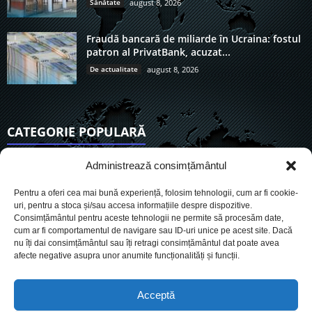
Sănătate
august 8, 2026
Fraudă bancară de miliarde în Ucraina: fostul
patron al PrivatBank, acuzat...
De actualitate
august 8, 2026
CATEGORIE POPULARĂ
6920
Actualitate
Administrează consimțământul
3846
De actualitate
Pentru a oferi cea mai bună experiență, folosim tehnologii, cum ar fi cookie-
2956
Social
uri, pentru a stoca și/sau accesa informațiile despre dispozitive.
Consimțământul pentru aceste tehnologii ne permite să procesăm date,
1727
Politic
cum ar fi comportamentul de navigare sau ID-uri unice pe acest site. Dacă
903
nu îți dai consimțământul sau îți retragi consimțământul dat poate avea
Economie
afecte negative asupra unor anumite funcționalități și funcții.
719
Administrație
564
Sănătate
Acceptă