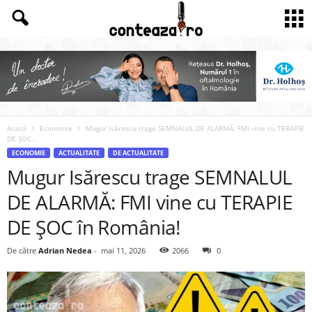
Acasă
Economie
Mugur Isărescu trage SEMNALUL DE ALARMĂ: FMI vine cu TERAPIE
DE ȘOC...
ECONOMIE
ACTUALITATE
DE ACTUALITATE
Mugur Isărescu trage SEMNALUL
DE ALARMĂ: FMI vine cu TERAPIE
DE ȘOC în România!
De către
Adrian Nedea
-
mai 11, 2026
2066
0