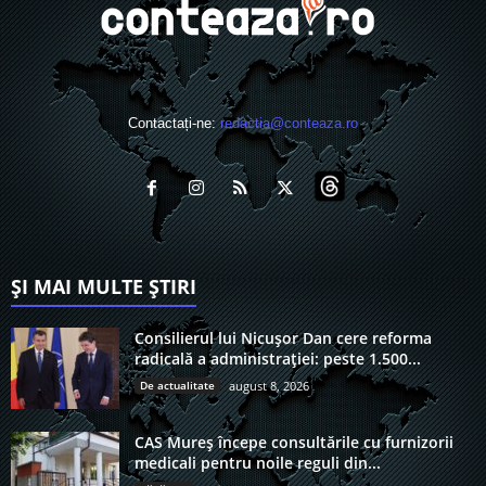
Contactați-ne:
redactia@conteaza.ro
ȘI MAI MULTE ȘTIRI
Consilierul lui Nicușor Dan cere reforma
radicală a administrației: peste 1.500...
De actualitate
august 8, 2026
CAS Mureș începe consultările cu furnizorii
medicali pentru noile reguli din...