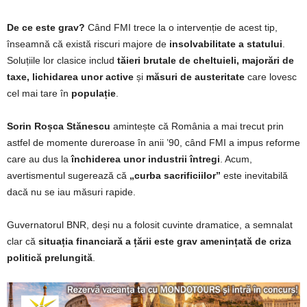
De ce este grav?
Când FMI trece la o intervenție de acest tip,
înseamnă că există riscuri majore de
insolvabilitate a statului
.
Soluțiile lor clasice includ
tăieri brutale de cheltuieli, majorări de
taxe, lichidarea unor active
și
măsuri de austeritate
care lovesc
cel mai tare în
populație
.
Sorin Roșca Stănescu
amintește că România a mai trecut prin
astfel de momente dureroase în anii ’90, când FMI a impus reforme
care au dus la
închiderea unor industrii întregi
. Acum,
avertismentul sugerează că
„curba sacrificiilor”
este inevitabilă
dacă nu se iau măsuri rapide.
Guvernatorul BNR, deși nu a folosit cuvinte dramatice, a semnalat
clar că
situația financiară a țării este grav amenințată de criza
politică prelungită
.