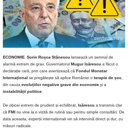
ECONOMIE
.
Sorin Roșca Stănescu
lansează un semnal de
alarmă extrem de grav. Guvernatorul
Mugur Isărescu
a făcut o
declarație rară, prin care avertizează că
Fondul Monetar
Internațional
se pregătește să aplice României o
terapie de șoc
,
din cauza
evoluțiilor negative grave din economie
și a
instabilității politice
.
De obicei extrem de prudent și echilibrat,
Isărescu
a transmis clar
că
FMI
nu vine la o vizită de rutină sau pentru simple consultări. De
data aceasta, experții internaționali vin să intervină direct și dur, cu
măsuri radicale.