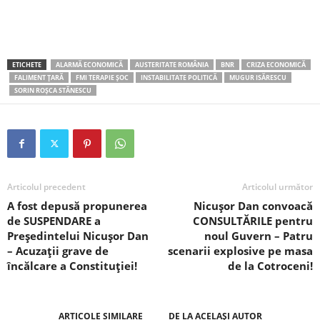
ETICHETE
ALARMĂ ECONOMICĂ
AUSTERITATE ROMÂNIA
BNR
CRIZA ECONOMICĂ
FALIMENT ȚARĂ
FMI TERAPIE ȘOC
INSTABILITATE POLITICĂ
MUGUR ISĂRESCU
SORIN ROȘCA STĂNESCU
Articolul precedent
Articolul următor
A fost depusă propunerea
Nicușor Dan convoacă
de SUSPENDARE a
CONSULTĂRILE pentru
Președintelui Nicușor Dan
noul Guvern – Patru
– Acuzații grave de
scenarii explosive pe masa
încălcare a Constituției!
de la Cotroceni!
ARTICOLE SIMILARE
DE LA ACELAȘI AUTOR