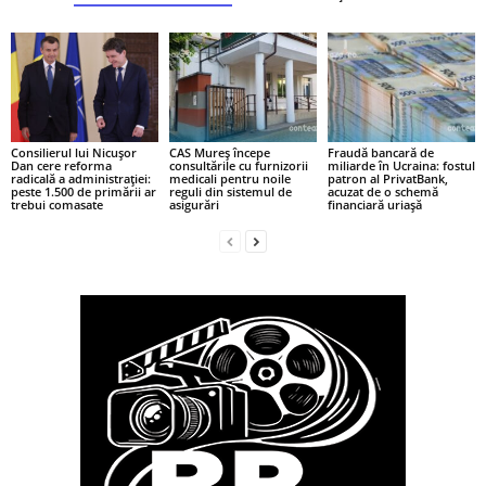
Consilierul lui Nicușor
CAS Mureș începe
Fraudă bancară de
Dan cere reforma
consultările cu furnizorii
miliarde în Ucraina: fostul
radicală a administrației:
medicali pentru noile
patron al PrivatBank,
peste 1.500 de primării ar
reguli din sistemul de
acuzat de o schemă
trebui comasate
asigurări
financiară uriașă