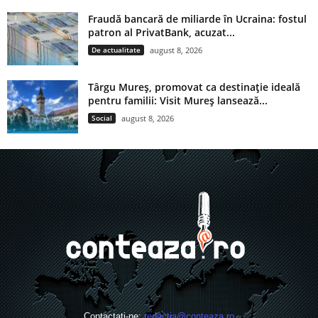
Fraudă bancară de miliarde în Ucraina: fostul
patron al PrivatBank, acuzat...
De actualitate
august 8, 2026
Târgu Mureș, promovat ca destinație ideală
pentru familii: Visit Mureș lansează...
Social
august 8, 2026
Contactați-ne:
redactia@conteaza.ro