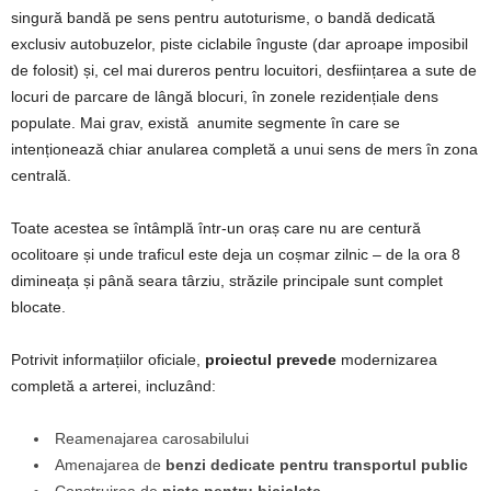
singură bandă pe sens pentru autoturisme, o bandă dedicată
exclusiv autobuzelor, piste ciclabile înguste (dar aproape imposibil
de folosit) și, cel mai dureros pentru locuitori, desființarea a sute de
locuri de parcare de lângă blocuri, în zonele rezidențiale dens
populate. Mai grav, există anumite segmente în care se
intenționează chiar anularea completă a unui sens de mers în zona
centrală.
Toate acestea se întâmplă într-un oraș care nu are centură
ocolitoare și unde traficul este deja un coșmar zilnic – de la ora 8
dimineața și până seara târziu, străzile principale sunt complet
blocate.
Potrivit informațiilor oficiale,
proiectul prevede
modernizarea
completă a arterei, incluzând:
Reamenajarea carosabilului
Amenajarea de
benzi dedicate pentru transportul public
Construirea de
piste pentru biciclete