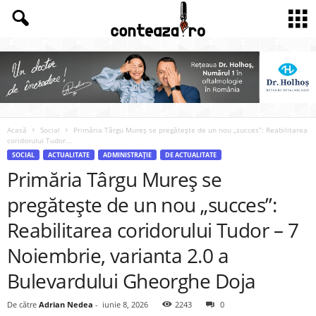
Acasă
Social
Primăria Târgu Mureș se pregătește de un nou „succes”: Reabilitarea
coridorului Tudor...
SOCIAL
ACTUALITATE
ADMINISTRAȚIE
DE ACTUALITATE
Primăria Târgu Mureș se
pregătește de un nou „succes”:
Reabilitarea coridorului Tudor – 7
Noiembrie, varianta 2.0 a
Bulevardului Gheorghe Doja
De către
Adrian Nedea
-
iunie 8, 2026
2243
0