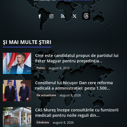
ȘI MAI MULTE ȘTIRI
Cine este candidatul propus de partidul lui
Péter Magyar pentru președinția...
Politic
august 8, 2026
Consilierul lui Nicușor Dan cere reforma
radicală a administrației: peste 1.500...
De actualitate
august 8, 2026
CAS Mureș începe consultările cu furnizorii
medicali pentru noile reguli din...
Sănătate
august 8, 2026