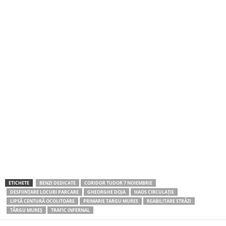
ETICHETE
BENZI DEDICATE
CORIDOR TUDOR 7 NOIEMBRIE
DESFIINȚARE LOCURI PARCARE
GHEORGHE DOJA
HAOS CIRCULAȚIE
LIPSĂ CENTURĂ OCOLITOARE
PRIMARIE TARGU MURES
REABILITARE STRĂZI
TÂRGU MUREȘ
TRAFIC INFERNAL