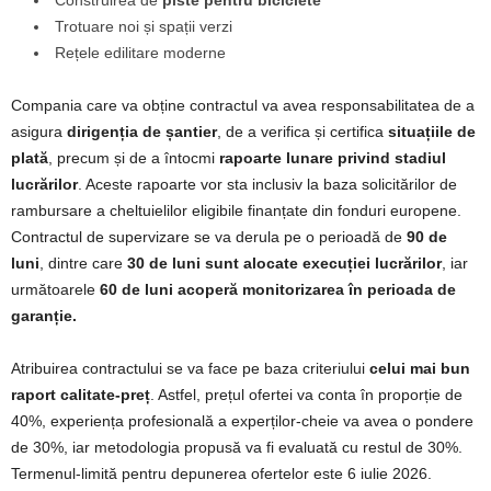
Trotuare noi și spații verzi
Rețele edilitare moderne
Compania care va obține contractul va avea responsabilitatea de a
asigura
dirigenția de șantier
, de a verifica și certifica
situațiile de
plată
, precum și de a întocmi
rapoarte lunare privind stadiul
lucrărilor
. Aceste rapoarte vor sta inclusiv la baza solicitărilor de
rambursare a cheltuielilor eligibile finanțate din fonduri europene.
Contractul de supervizare se va derula pe o perioadă de
90 de
luni
, dintre care
30 de luni sunt alocate execuției lucrărilor
, iar
următoarele
60 de luni acoperă monitorizarea în perioada de
garanție.
Atribuirea contractului se va face pe baza criteriului
celui mai bun
raport calitate-preț
. Astfel, prețul ofertei va conta în proporție de
40%, experiența profesională a experților-cheie va avea o pondere
de 30%, iar metodologia propusă va fi evaluată cu restul de 30%.
Termenul-limită pentru depunerea ofertelor este 6 iulie 2026.