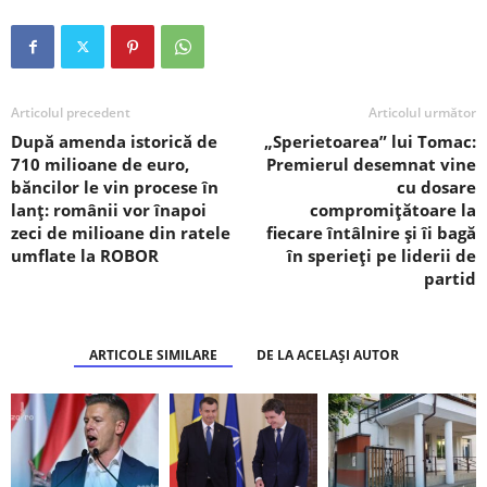
Articolul precedent
Articolul următor
După amenda istorică de
„Sperietoarea” lui Tomac:
710 milioane de euro,
Premierul desemnat vine
băncilor le vin procese în
cu dosare
lanț: românii vor înapoi
compromițătoare la
zeci de milioane din ratele
fiecare întâlnire și îi bagă
umflate la ROBOR
în sperieți pe liderii de
partid
ARTICOLE SIMILARE
DE LA ACELAȘI AUTOR