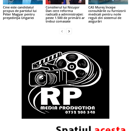
Cine este candidatul
Consilierul lui Nicușor
CAS Mureș începe
propus de partidul lui
Dan cere reforma
consultările cu furnizorii
Péter Magyar pentru
radicală a administrației:
medicali pentru noile
președinția Ungariei
peste 1.500 de primării ar
reguli din sistemul de
trebui comasate
asigurări