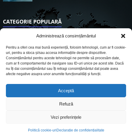
CATEGORIE POPULARĂ
6921
Actualitate
Administrează consimțământul
3847
De actualitate
Pentru a oferi cea mai bună experiență, folosim tehnologii, cum ar fi cookie-
2956
Social
uri, pentru a stoca și/sau accesa informațiile despre dispozitive.
Consimțământul pentru aceste tehnologii ne permite să procesăm date,
1728
Politic
cum ar fi comportamentul de navigare sau ID-uri unice pe acest site. Dacă
903
nu îți dai consimțământul sau îți retragi consimțământul dat poate avea
Economie
afecte negative asupra unor anumite funcționalități și funcții.
719
Administrație
564
Sănătate
Acceptă
Refuză
Cookies
Despre Noi
Termeni si conditii
Ultimele știri
Vezi preferințele
Oferta de publicitate
Contact
Politică cookie-uri
Declarație de confidențialitate
© Conteaza.ro - Știri, publicitate, marketing