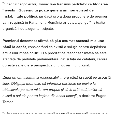
În cadrul negocierilor, Tomac le-a transmis partidelor că
blocarea
învestirii Guvernului poate genera un nou episod de
instabilitate politică
, iar dacă și o a doua propunere de premier
va fi respinsă în Parlament, România ar putea ajunge în situația
organizării de alegeri anticipate.
Premierul desemnat afirmă că și-a asumat această misiune
până la capăt
, considerând că există o soluție pentru depășirea
actualului impas politic. El a precizat că responsabilitatea sa este
atât față de partidele parlamentare, cât și față de cetățeni, cărora
dorește să le ofere perspectiva unui guvern funcțional.
„
Sunt un om asumat și responsabil, merg până la capăt pe această
linie. Obligația mea este să informez partidele cu privire la
obiectivele pe care mi le-am propus și să le arăt cetățenilor că
există o soluție pentru ieșirea din acest blocaj
”, a declarat Eugen
Tomac.
În încercarea de a evita o criză politică prelungită
, acesta le-a