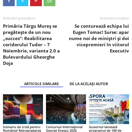
Articolul precedent
Articolul următor
Primăria Târgu Mureș se
Se conturează echipa lui
pregătește de un nou
Eugen Tomac! Surse: apar
„succes”: Reabilitarea
nume noi de miniștri și doi
coridorului Tudor – 7
vicepremieri în viitorul
Noiembrie, varianta 2.0 a
Executiv
Bulevardului Gheorghe
Doja
ARTICOLE SIMILARE
DE LA ACELAȘI AUTOR
Scenariu de criză pentru
Concursul Internațional
Guvernul lansează
România! Retrogradarea
George Enescu 2026
programul de 100 de