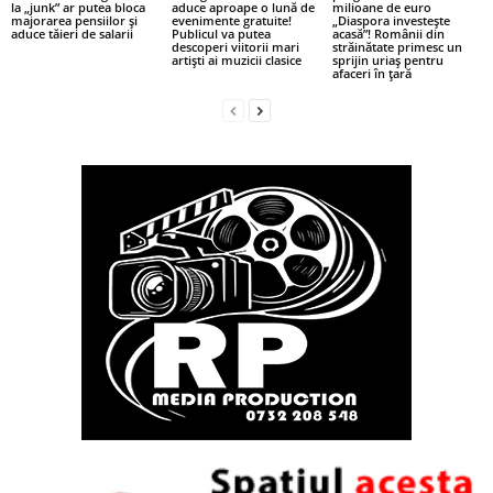
la „junk” ar putea bloca
aduce aproape o lună de
milioane de euro
majorarea pensiilor și
evenimente gratuite!
„Diaspora investește
aduce tăieri de salarii
Publicul va putea
acasă”! Românii din
descoperi viitorii mari
străinătate primesc un
artiști ai muzicii clasice
sprijin uriaș pentru
afaceri în țară