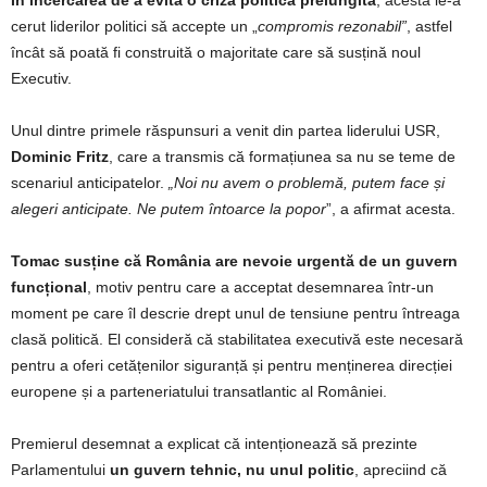
cerut liderilor politici să accepte un „
compromis rezonabil”
, astfel
încât să poată fi construită o majoritate care să susțină noul
Executiv.
Unul dintre primele răspunsuri a venit din partea liderului USR,
Dominic Fritz
, care a transmis că formațiunea sa nu se teme de
scenariul anticipatelor.
„Noi nu avem o problemă, putem face și
alegeri anticipate. Ne putem întoarce la popor
”, a afirmat acesta.
Tomac susține că România are nevoie urgentă de un guvern
funcțional
, motiv pentru care a acceptat desemnarea într-un
moment pe care îl descrie drept unul de tensiune pentru întreaga
clasă politică. El consideră că stabilitatea executivă este necesară
pentru a oferi cetățenilor siguranță și pentru menținerea direcției
europene și a parteneriatului transatlantic al României.
Premierul desemnat a explicat că intenționează să prezinte
Parlamentului
un guvern tehnic, nu unul politic
, apreciind că