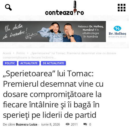
Acasă
Politic
„Sperietoarea” lui Tomac: Premierul desemnat vine cu dosare
compromițătoare la fiecare întâlnire...
POLITIC
ACTUALITATE
DE ACTUALITATE
„Sperietoarea” lui Tomac:
Premierul desemnat vine cu
dosare compromițătoare la
fiecare întâlnire și îi bagă în
sperieți pe liderii de partid
De către
Buzescu Luiza
-
iunie 8, 2026
2011
0