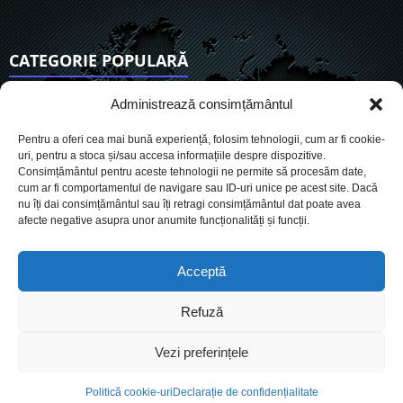
CATEGORIE POPULARĂ
6901
Actualitate
Administrează consimțământul
3830
De actualitate
Pentru a oferi cea mai bună experiență, folosim tehnologii, cum ar fi cookie-
2950
Social
uri, pentru a stoca și/sau accesa informațiile despre dispozitive.
Consimțământul pentru aceste tehnologii ne permite să procesăm date,
1725
Politic
cum ar fi comportamentul de navigare sau ID-uri unice pe acest site. Dacă
899
nu îți dai consimțământul sau îți retragi consimțământul dat poate avea
Economie
afecte negative asupra unor anumite funcționalități și funcții.
718
Administrație
559
Sănătate
Acceptă
Refuză
Cookies
Despre Noi
Termeni si conditii
Ultimele știri
Vezi preferințele
Oferta de publicitate
Contact
Politică cookie-uri
Declarație de confidențialitate
© Conteaza.ro - Știri, publicitate, marketing