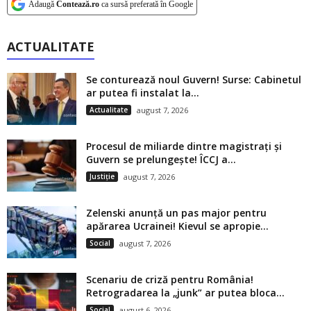
Adaugă
Contează.ro
ca sursă preferată în Google
ACTUALITATE
Se conturează noul Guvern! Surse: Cabinetul
ar putea fi instalat la...
Actualitate
august 7, 2026
Procesul de miliarde dintre magistrați și
Guvern se prelungește! ÎCCJ a...
Justiție
august 7, 2026
Zelenski anunță un pas major pentru
apărarea Ucrainei! Kievul se apropie...
Social
august 7, 2026
Scenariu de criză pentru România!
Retrogradarea la „junk” ar putea bloca...
Social
august 6, 2026