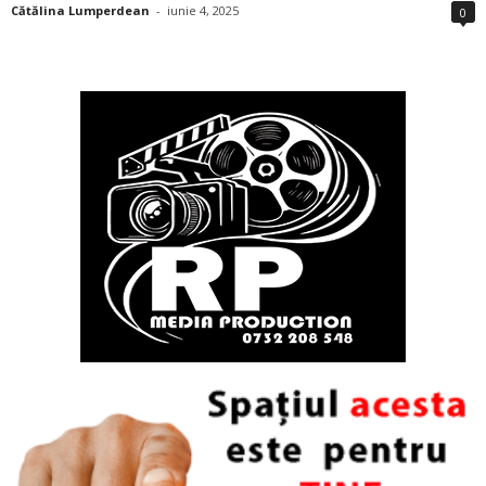
Cătălina Lumperdean
-
iunie 4, 2025
0