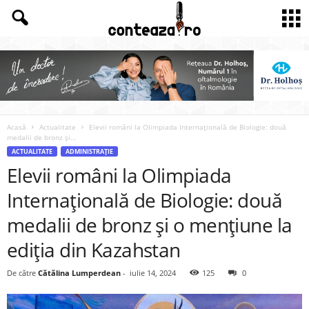
Acasă
Actualitate
Elevii români la Olimpiada Internațională de Biologie: două
medalii de bronz și...
ACTUALITATE
ADMINISTRAȚIE
Elevii români la Olimpiada
Internațională de Biologie: două
medalii de bronz și o mențiune la
ediția din Kazahstan
De către
Cătălina Lumperdean
-
iulie 14, 2024
125
0