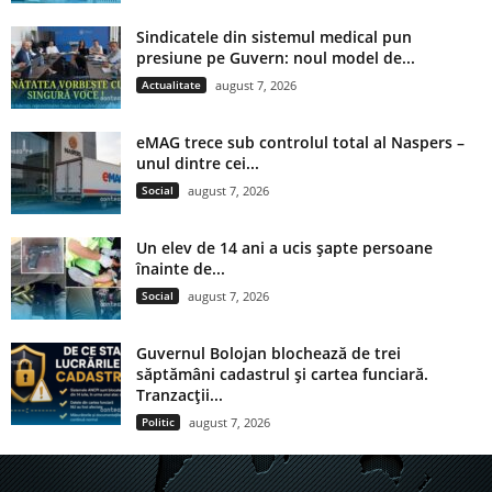
Sindicatele din sistemul medical pun
presiune pe Guvern: noul model de...
Actualitate
august 7, 2026
eMAG trece sub controlul total al Naspers –
unul dintre cei...
Social
august 7, 2026
Un elev de 14 ani a ucis șapte persoane
înainte de...
Social
august 7, 2026
Guvernul Bolojan blochează de trei
săptămâni cadastrul și cartea funciară.
Tranzacții...
Politic
august 7, 2026