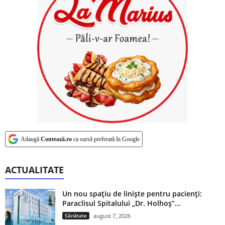
Adaugă
Contează.ro
ca sursă preferată în Google
ACTUALITATE
Un nou spațiu de liniște pentru pacienți:
Paraclisul Spitalului „Dr. Holhoș”...
Sănătate
august 7, 2026