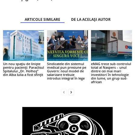
ARTICOLE SIMILARE
DE LA ACELAȘI AUTOR
Un nou spațiu de liniște
Sindicatele din sistemul
eMAG trece sub controlul
pentru pacienți: Paraclisul
medical pun presiune pe
total al Naspers – unul
Spitalului „Dr. Holhoș”
Guvern: noul model de
dintre cei mai mari
din Alba Iulia a fost sfințit
salarizare trebuie
investitori în tehnologie
introdus integral în lege
din lume, un grup sud-
african