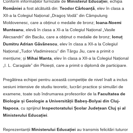
Conform informațiilor furnizate de
Ministerul Educației
, echipa
României
a fost alcătuită din:
Teodor Cârloanță
, elev în clasa a
XII-a la Colegiul Național „Dragoș Vodă” din Câmpulung
Moldovenesc, care a obținut o medalie de bronz;
Ioana-Noemi
Munteanu
, elevă în clasa a XI-a la Colegiul Național „Vasile
Alecsandri” din Bacău, care a obținut o medalie de bronz;
Ionuț
Dumitru Adrian Găvănescu
, elev în clasa a XII-a la Colegiul
Național „Tudor Vladimirescu” din Târgu Jiu, care a primit o
mențiune; și
Mihai Manta
, elev în clasa a XII-a la Colegiul Național
„I. L. Caragiale” din Ploiești, care a primit o diplomă de participare.
Pregătirea echipei pentru această competiție de nivel înalt a inclus
sesiuni intensive de studiu teoretic, lucrări practice și simulări de
examene, toate sub îndrumarea profesorilor de la
Facultatea de
Biologie și Geologie a Universității Babeș-Bolyai din Cluj-
Napoca
, cu sprijinul
Inspectoratului Școlar Județean Cluj și al
Ministerului Educației
.
Reprezentanții
Ministerului Educației
au transmis felicitări tuturor