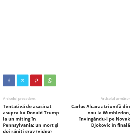
Articolul precedent
Articolul următor
Tentativă de asasinat
Carlos Alcaraz triumfă din
asupra lui Donald Trump
nou la Wimbledon,
la un miting în
învingându-l pe Novak
Pennsylvania: un mort și
Djokovic în finală
doi răniți grav (video)