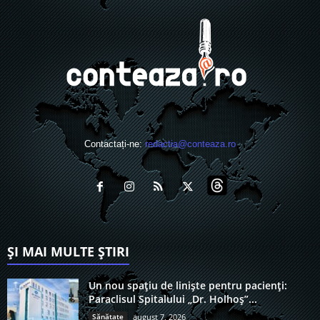
Contactați-ne:
redactia@conteaza.ro
ȘI MAI MULTE ȘTIRI
Un nou spațiu de liniște pentru pacienți:
Paraclisul Spitalului „Dr. Holhoș”...
Sănătate
august 7, 2026