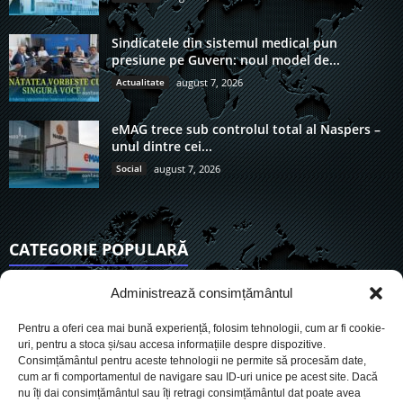
Sindicatele din sistemul medical pun
presiune pe Guvern: noul model de...
Actualitate
august 7, 2026
eMAG trece sub controlul total al Naspers –
unul dintre cei...
Social
august 7, 2026
CATEGORIE POPULARĂ
6910
Actualitate
Administrează consimțământul
3837
De actualitate
Pentru a oferi cea mai bună experiență, folosim tehnologii, cum ar fi cookie-
2954
Social
uri, pentru a stoca și/sau accesa informațiile despre dispozitive.
Consimțământul pentru aceste tehnologii ne permite să procesăm date,
1727
Politic
cum ar fi comportamentul de navigare sau ID-uri unice pe acest site. Dacă
901
nu îți dai consimțământul sau îți retragi consimțământul dat poate avea
Economie