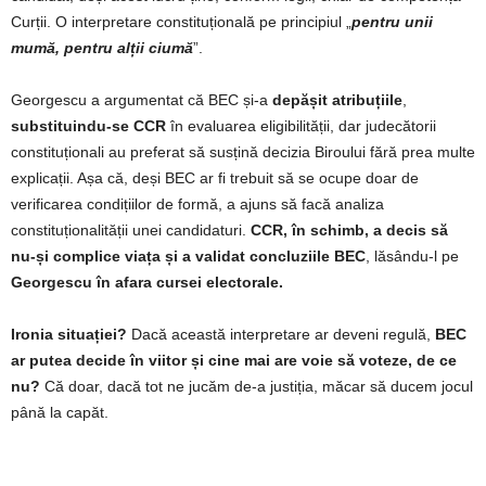
Curții. O interpretare constituțională pe principiul „
pentru unii
mumă, pentru alții ciumă
”.
Georgescu a argumentat că BEC și-a
depășit atribuțiile
,
substituindu-se CCR
în evaluarea eligibilității, dar judecătorii
constituționali au preferat să susțină decizia Biroului fără prea multe
explicații. Așa că, deși BEC ar fi trebuit să se ocupe doar de
verificarea condițiilor de formă, a ajuns să facă analiza
constituționalității unei candidaturi.
CCR, în schimb, a decis să
nu-și complice viața și a validat concluziile BEC
, lăsându-l pe
Georgescu în afara cursei electorale.
Ironia situației?
Dacă această interpretare ar deveni regulă,
BEC
ar putea decide în viitor și cine mai are voie să voteze, de ce
nu?
Că doar, dacă tot ne jucăm de-a justiția, măcar să ducem jocul
până la capăt.