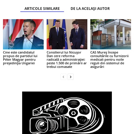
ARTICOLE SIMILARE
DE LA ACELAȘI AUTOR
Cine este candidatul
Consilierul lui Nicușor
CAS Mureș începe
propus de partidul lui
Dan cere reforma
consultările cu furnizorii
Péter Magyar pentru
radicală a administrației:
medicali pentru noile
președinția Ungariei
peste 1.500 de primării ar
reguli din sistemul de
trebui comasate
asigurări