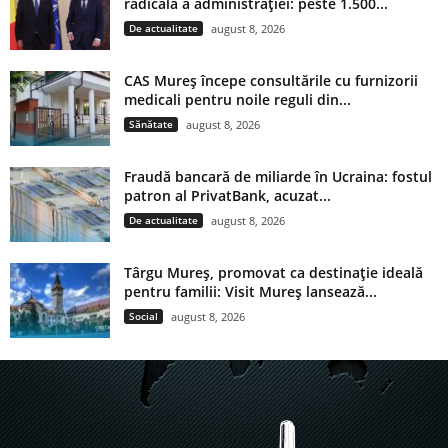
radicală a administrației: peste 1.500...
De actualitate
august 8, 2026
CAS Mureș începe consultările cu furnizorii
medicali pentru noile reguli din...
Sănătate
august 8, 2026
Fraudă bancară de miliarde în Ucraina: fostul
patron al PrivatBank, acuzat...
De actualitate
august 8, 2026
Târgu Mureș, promovat ca destinație ideală
pentru familii: Visit Mureș lansează...
Social
august 8, 2026