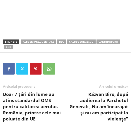
ETICHETE
ALEGERI PREZIDENȚIALE
BEC
CĂLIN GEORGESCU
CANDIDATURĂ
CCR
Articolul precedent
Articolul următor
Doar 7 țări din lume au
Răzvan Biro, după
atins standardul OMS
audierea la Parchetul
pentru calitatea aerului.
General: „Nu am încurajat
România, printre cele mai
și nu am participat la
poluate din UE
violențe”