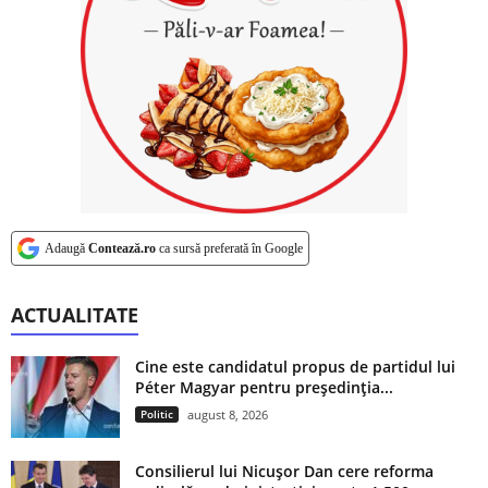
Adaugă
Contează.ro
ca sursă preferată în Google
ACTUALITATE
Cine este candidatul propus de partidul lui
Péter Magyar pentru președinția...
Politic
august 8, 2026
Consilierul lui Nicușor Dan cere reforma