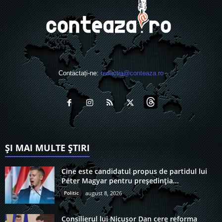
Contactați-ne:
redactia@conteaza.ro
ȘI MAI MULTE ȘTIRI
Cine este candidatul propus de partidul lui
Péter Magyar pentru președinția...
Politic
august 8, 2026
Consilierul lui Nicușor Dan cere reforma