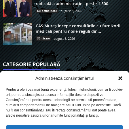
radicală a administrației: peste 1.500...
De actualitate
august 8, 2026
CAS Mureș începe consultările cu furnizorii
medicali pentru noile reguli din...
Sănătate
august 8, 2026
CATEGORIE POPULARĂ
6921
Actualitate
Administrează consimțământul
3847
De actualitate
Pentru a oferi cea mai bună experiență, folosim tehnologii, cum ar fi cookie-
2956
Social
uri, pentru a stoca și/sau accesa informațiile despre dispozitive.
Consimțământul pentru aceste tehnologii ne permite să procesăm date,
1728
Politic
cum ar fi comportamentul de navigare sau ID-uri unice pe acest site. Dacă
903
nu îți dai consimțământul sau îți retragi consimțământul dat poate avea
Economie
afecte negative asupra unor anumite funcționalități și funcții.
719
Administrație
564
Sănătate