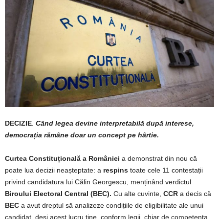
DECIZIE
.
Când legea devine interpretabilă după interese,
democrația rămâne doar un concept pe hârtie.
Curtea Constituțională a României
a demonstrat din nou că
poate lua decizii neașteptate: a
respins
toate cele 11 contestații
privind candidatura lui Călin Georgescu, menținând verdictul
Biroului Electoral Central (BEC).
Cu alte cuvinte,
CCR
a decis că
BEC
a avut dreptul să analizeze condițiile de eligibilitate ale unui
candidat, deși acest lucru ține, conform legii, chiar de competența